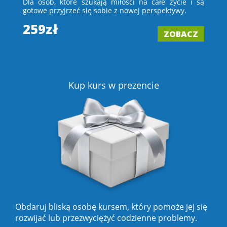
 i
Dla osób, które szukają miłości na całe życie i są
D
 –
gotowe przyjrzeć się sobie z nowej perspektywy.
ch
wi
259zł
ZOBACZ
2
Z
Kup kurs w prezencie
Obdaruj bliską osobę kursem, który pomoże jej się
rozwijać lub przezwyciężyć codzienne problemy.