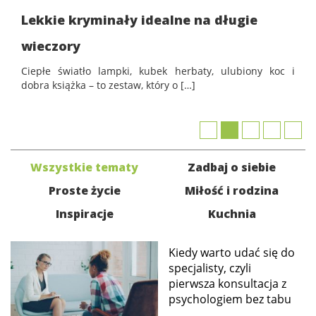
Lekkie kryminały idealne na długie
wychowanie dzieci
edukacja
wieczory
zabawy dla dzieci
Ciepłe światło lampki, kubek herbaty, ulubiony koc i
dobra książka – to zestaw, który o […]
Odżywianie
Inspiracje
sposób na życie
Wszystkie tematy
Zadbaj o siebie
podróże
Proste życie
Miłość i rodzina
zrób to sam
Inspiracje
Kuchnia
EKO – Styl
kuchnia
Kiedy warto udać się do
praca
specjalisty, czyli
pierwsza konsultacja z
galerie
psychologiem bez tabu