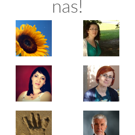
Stress Free
Joanna Wilgucka-Drymajło
Barbara Krawczyk
Aneta Strelau
Nika Libert
Wojciech Eichelberger