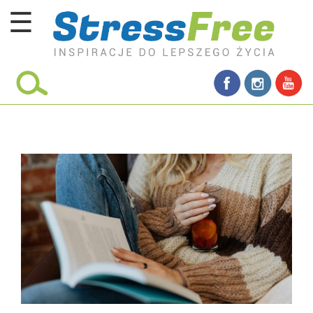
☰
Kursy online
zadbaj o siebie
ciało i fitness
umysł
proste życie
relaks
filozofia życia
wolność od stresu
miłość i rodzina
w rodzinie