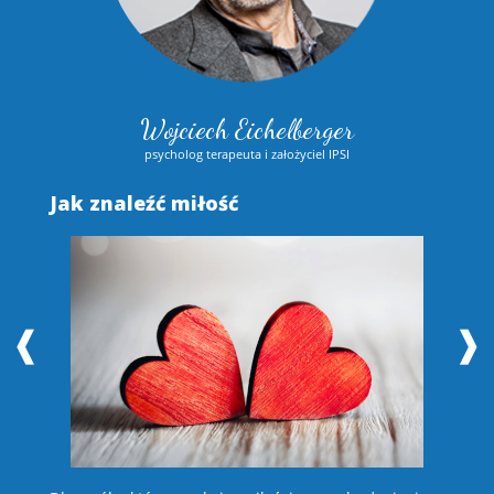
Wojciech Eichelberger
psycholog terapeuta i założyciel IPSI
Jak znaleźć miłość
S
❰
❱