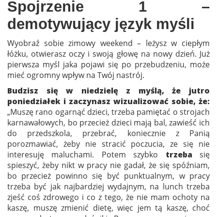
Spojrzenie 1 –
demotywujący język myśli
Wyobraź sobie zimowy weekend – leżysz w ciepłym
łóżku, otwierasz oczy i swoją głowę na nowy dzień. Już
pierwsza myśl jaka pojawi się po przebudzeniu, może
mieć ogromny wpływ na Twój nastrój.
Budzisz się w niedzielę z myślą, że jutro
poniedziałek i zaczynasz wizualizować sobie, że:
„Muszę rano ogarnąć dzieci, trzeba pamiętać o strojach
karnawałowych, bo przecież dzieci mają bal, zawieść ich
do przedszkola, przebrać, koniecznie z Panią
porozmawiać, żeby nie stracić poczucia, ze się nie
interesuję maluchami. Potem szybko
trzeba
się
spieszyć, żeby nikt w pracy nie gadał, że się spóźniam,
bo przecież powinno się być punktualnym, w pracy
trzeba być jak najbardziej wydajnym, na lunch trzeba
zjeść coś zdrowego i co z tego, że nie mam ochoty na
kaszę, muszę zmienić dietę, więc jem tą kaszę, choć