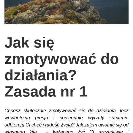
wychowanie dzieci
edukacja
zabawy dla dzieci
Jak się
Odżywianie
Inspiracje
zmotywować do
sposób na życie
działania?
podróże
zrób to sam
Zasada nr 1
EKO – Styl
kuchnia
Chcesz skutecznie zmotywować się do działania, lecz
praca
wewnętrzna presja i codziennie wyrzuty sumienia
galerie
odbierają Ci chęć i radość życia? Jak zatem uwolnić się od
własnego kija – każącego żyć Ci szczęśliwie i