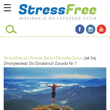
☰
Kursy online
zadbaj o siebie
ciało i fitness
umysł
Stressfree.pl
›
Proste Życie
›
Filozofia Życia
›
Jak Się
Zmotywować Do Działania? Zasada Nr 1
proste życie
relaks
filozofia życia
wolność od stresu
miłość i rodzina
w rodzinie