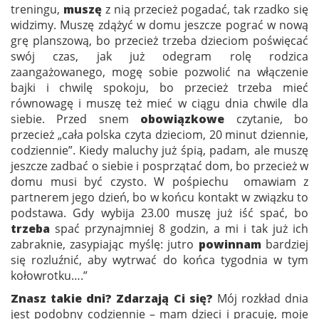
treningu,
muszę
z nią przecież pogadać, tak rzadko się
widzimy. Muszę zdążyć w domu jeszcze pograć w nową
grę planszową, bo przecież trzeba dzieciom poświęcać
swój czas, jak już odegram rolę rodzica
zaangażowanego, mogę sobie pozwolić na włączenie
bajki i chwilę spokoju, bo przecież trzeba mieć
równowagę i muszę też mieć w ciągu dnia chwile dla
siebie. Przed snem
obowiązkowe
czytanie, bo
przecież „cała polska czyta dzieciom, 20 minut dziennie,
codziennie”. Kiedy maluchy już śpią, padam, ale muszę
jeszcze zadbać o siebie i posprzątać dom, bo przecież w
domu musi być czysto. W pośpiechu omawiam z
partnerem jego dzień, bo w końcu kontakt w związku to
podstawa. Gdy wybija 23.00 muszę już iść spać, bo
trzeba
spać przynajmniej 8 godzin, a mi i tak już ich
zabraknie, zasypiając myślę: jutro
powinnam
bardziej
się rozluźnić, aby wytrwać do końca tygodnia w tym
kołowrotku….”
Znasz takie dni? Zdarzają Ci się?
Mój rozkład dnia
jest podobny codziennie – mam dzieci i pracuję, moje