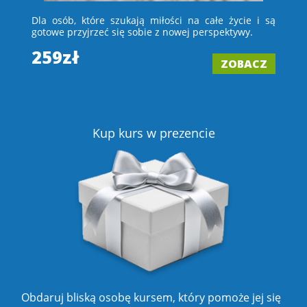
 i
Dla osób, które szukają miłości na całe życie i są
D
e –
gotowe przyjrzeć się sobie z nowej perspektywy.
ch
wi
259zł
ZOBACZ
2
Z
Kup kurs w prezencie
Obdaruj bliską osobę kursem, który pomoże jej się