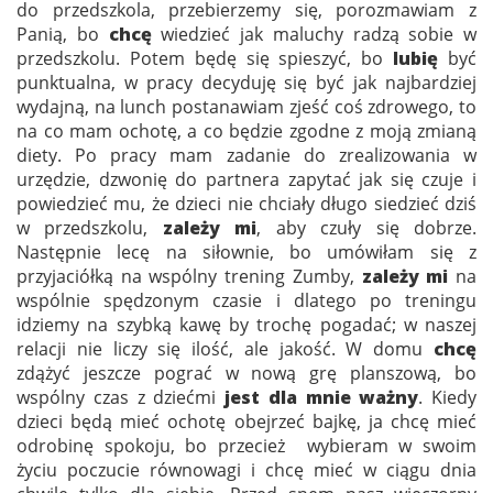
do przedszkola, przebierzemy się, porozmawiam z
Panią, bo
chcę
wiedzieć jak maluchy radzą sobie w
przedszkolu. Potem będę się spieszyć, bo
lubię
być
punktualna, w pracy decyduję się być jak najbardziej
wydajną, na lunch postanawiam zjeść coś zdrowego, to
na co mam ochotę, a co będzie zgodne z moją zmianą
diety. Po pracy mam zadanie do zrealizowania w
urzędzie, dzwonię do partnera zapytać jak się czuje i
powiedzieć mu, że dzieci nie chciały długo siedzieć dziś
w przedszkolu,
zależy mi
, aby czuły się dobrze.
Następnie lecę na siłownie, bo umówiłam się z
przyjaciółką na wspólny trening Zumby,
zależy mi
na
wspólnie spędzonym czasie i dlatego po treningu
idziemy na szybką kawę by trochę pogadać; w naszej
relacji nie liczy się ilość, ale jakość. W domu
chcę
zdążyć jeszcze pograć w nową grę planszową, bo
wspólny czas z dziećmi
jest dla mnie ważny
. Kiedy
dzieci będą mieć ochotę obejrzeć bajkę, ja chcę mieć
odrobinę spokoju, bo przecież wybieram w swoim
życiu poczucie równowagi i chcę mieć w ciągu dnia