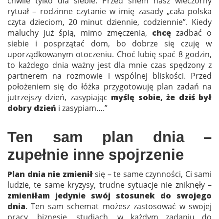
chwile tylko dla siebie. Przed snem nasz wieczorny
rytuał – rodzinne czytanie w imię zasady „cała polska
czyta dzieciom, 20 minut dziennie, codziennie”. Kiedy
maluchy już śpią, mimo zmęczenia,
chcę
zadbać o
siebie i posprzątać dom, bo dobrze się czuję w
uporządkowanym otoczeniu. Choć lubię spać 8 godzin,
to każdego dnia ważny jest dla mnie czas spędzony z
partnerem na rozmowie i wspólnej bliskości. Przed
położeniem się do łóżka przygotowuję plan zadań na
jutrzejszy dzień, zasypiając
myślę sobie, że dziś był
dobry dzień
i zasypiam….”
Ten sam plan dnia –
zupełnie inne spojrzenie
Plan dnia nie zmienił
się – te same czynności, Ci sami
ludzie, te same kryzysy, trudne sytuacje nie zniknęły –
zmieniłam jedynie swój stosunek do swojego
dnia
. Ten sam schemat możesz zastosować w swojej
pracy, biznesie, studiach, w każdym zadaniu do