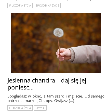
FILOZOFIA ŻYCIA
SPOSÓB NA ŻYCIE
Jesienna chandra – daj się jej
ponieść…
Spoglądasz w okno, a tam szaro i mgliście. Od samego
patrzenia marzną Ci stopy. Owijasz […]
FILOZOFIA ŻYCIA
UMYSŁ