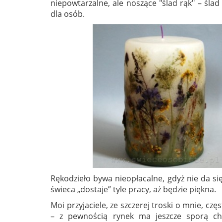
niepowtarzalne, ale noszące "ślad rąk" – śl
dla osób.
Rękodzieło bywa nieopłacalne, gdyż nie da si
świeca „dostaje” tyle pracy, aż będzie piękna.
Moi przyjaciele, ze szczerej troski o mnie, cz
– z pewnością rynek ma jeszcze sporą ch