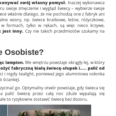
ykonywać swój własny pomysł.
Inaczej wykonawca
oru swoje zmęczenie i wygląd świecy – wybierze swoje
iece właśnie dlatego, że nie pochodzą one z fabryk ani
alne wzory, np. świece bratkowe, leśne, różyczkowe,
ą w formach, tylko w rękach, są więc nieco krzywe,
 jest inny.
Czy nie takich przedmiotów szukamy na
e Osobiste?
ąc lampion.
We wnętrzu powstaje okrągły lej, w który
żyć fabryczną białą świecę-słupek i….. palić od
i i nigdy tealight, ponieważ jego aluminiowa osłonka
b ściankę).
przycinać go. Optymalny otwór powstaje, gdy świeca się
 palić świecę przez całą noc (duże wypalają się
 ale to ryzykowne zostawić świecę bez dozoru.