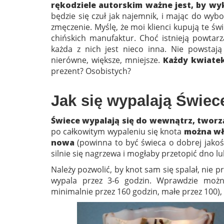
rękodziele autorskim ważne jest, by w
będzie się czuł jak najemnik, i mając do wyb
zmęczenie. Myślę, że moi klienci kupują te św
chińskich manufaktur. Choć istnieją powtarz
każda z nich jest nieco inna. Nie powstaj
nierówne, większe, mniejsze.
Każdy kwiatek
prezent? Osobistych?
Jak się wypalają Świec
Świece wypalają się do wewnątrz, tworz
po całkowitym wypaleniu się knota
można wło
nowa
(powinna to być świeca o dobrej jakośc
silnie się nagrzewa i mogłaby przetopić dno lu
Należy pozwolić, by knot sam się spalał, nie 
wypala przez 3-6 godzin. Wprawdzie można
minimalnie przez 160 godzin, małe przez 100),