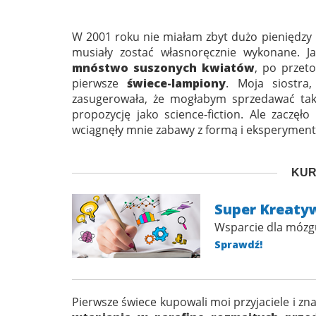
W 2001 roku nie miałam zbyt dużo pieniędzy i
musiały zostać własnoręcznie wykonane.
mnóstwo suszonych kwiatów
, po przet
pierwsze
świece-lampiony
. Moja siostra,
zasugerowała, że mogłabym sprzedawać tak
propozycję jako science-fiction. Ale zaczę
wciągnęły mnie zabawy z formą i eksperyment
KUR
Super Kreaty
Wsparcie dla mózgu
Sprawdź!
Pierwsze świece kupowali moi przyjaciele i z