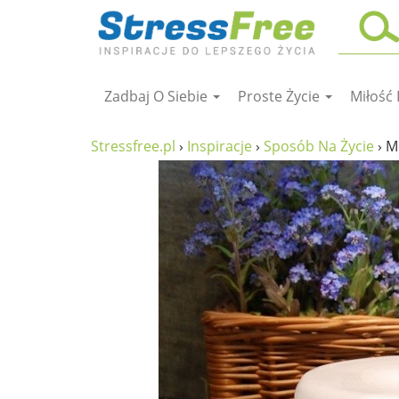
Zadbaj O Siebie
Proste Życie
Miłość 
Kursy online
zadbaj o siebie
Stressfree.pl
›
Inspiracje
›
Sposób Na Życie
›
M
ciało i fitness
umysł
proste życie
relaks
filozofia życia
wolność od stresu
miłość i rodzina
w rodzinie