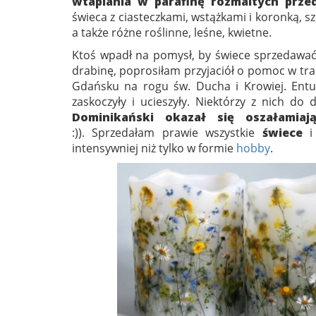
wtapiania w parafinę rozmaitych prz
świeca z ciasteczkami, wstążkami i koronką, 
a także różne roślinne, leśne, kwietne.
Ktoś wpadł na pomysł, by świece sprzedawa
drabinę, poprosiłam przyjaciół o pomoc w tra
Gdańsku na rogu św. Ducha i Krowiej. Entu
zaskoczyły i ucieszyły. Niektórzy z nich do
Dominikański okazał się oszałamia
:)). Sprzedałam prawie wszystkie
świece
i 
intensywniej niż tylko w formie
hobby
.