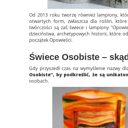
Od 2013 roku tworzę również lampiony, któr
otwartych form, zwłaszcza dla roślin, któr
twórczości są zaś świece i lampiony "Opowie
dzieciństwa, archetypowych historii, które o
początek Opowieści.
Świece Osobiste – ską
Gdy przyszedł czas na wymyślenie nazwy dl
Osobiste”, by podkreślić, że są unikato
osobach.