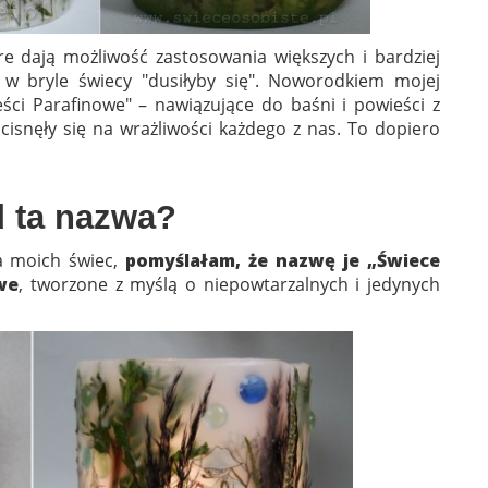
e dają możliwość zastosowania większych i bardziej
e w bryle świecy "dusiłyby się". Noworodkiem mojej
ści Parafinowe" – nawiązujące do baśni i powieści z
dcisnęły się na wrażliwości każdego z nas. To dopiero
d ta nazwa?
a moich świec,
pomyślałam, że nazwę je „Świece
we
, tworzone z myślą o niepowtarzalnych i jedynych