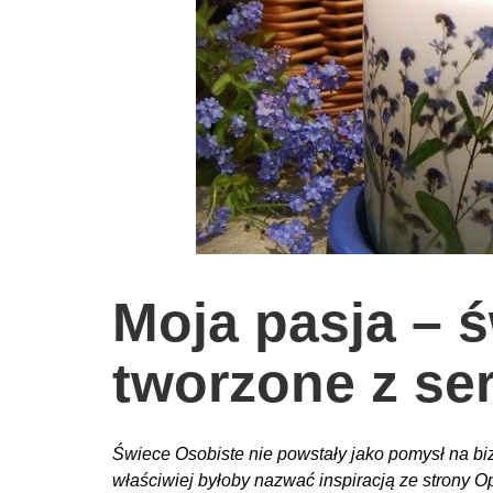
wychowanie dzieci
edukacja
zabawy dla dzieci
Odżywianie
Inspiracje
sposób na życie
podróże
zrób to sam
Moja pasja – 
EKO – Styl
tworzone z se
kuchnia
praca
galerie
Świece Osobiste nie powstały jako pomysł na biz
właściwiej byłoby nazwać inspiracją ze strony O