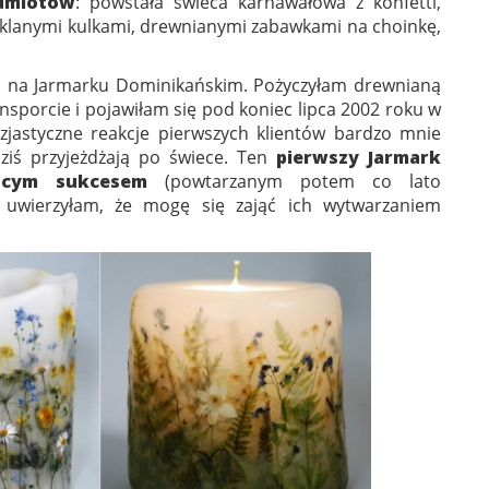
edmiotów
: powstała świeca karnawałowa z konfetti,
szklanymi kulkami, drewnianymi zabawkami na choinkę,
ć na Jarmarku Dominikańskim. Pożyczyłam drewnianą
nsporcie i pojawiłam się pod koniec lipca 2002 roku w
zjastyczne reakcje pierwszych klientów bardzo mnie
 dziś przyjeżdżają po świece. Ten
pierwszy Jarmark
jącym sukcesem
(powtarzanym potem co lato
uwierzyłam, że mogę się zająć ich wytwarzaniem