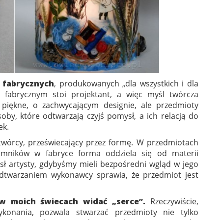
fabrycznych
, produkowanych „dla wszystkich i dla
fabrycznym stoi projektant, a więc myśl twórcza
o piękne, o zachwycającym designie, ale przedmioty
by, które odtwarzają czyjś pomysł, a ich relacją do
ek.
twórcy, przeświecający przez formę. W przedmiotach
emników w fabryce forma oddziela się od materii
ł artysty, gdybyśmy mieli bezpośredni wgląd w jego
odtwarzaniem wykonawcy sprawia, że przedmiot jest
 w moich świecach widać „serce”.
Rzeczywiście,
wykonania, pozwala stwarzać przedmioty nie tylko