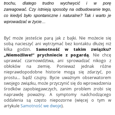
trochu, dlatego trudno wychwycić i w porę
zareagować. Czy istnieją sposoby na odbudowanie tego,
co kiedyś było spontaniczne i naturalne? Tak i warto je
wprowadzać w życie…
Być może jesteście parą jak z bajki. Nie możecie się
sobą nacieszyć ani wytrzymać bez kontaktu dłużej niż
kilka godzin.
Samotność w takim związku?
„Niemożliwe!” prychniecie z pogardą
. Nie chcę
uprawiać czarnowidztwa, ani sprowadzać nikogo z
obłoków na ziemię. Ponieważ jednak różne
nieprawdopodobne historie mogą się zdarzyć, po
prostu… bądź czujny. Bycie uważnym obserwatorem
swojego związku, może przyczynić się do wprowadzenia
środków zapobiegawczych, zanim problem zrobi się
naprawdę poważny. A symptomy nadchodzącego
oddalenia są często niepozorne (więcej o tym w
artykule
Samotność we dwoje
).