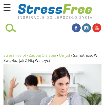
☰
Kursy online
zadbaj o siebie
ciało i fitness
umysł
Stressfree.pl
›
Zadbaj O Siebie
›
Umysł
›
Samotność W
Związku. Jak Z Nią Walczyć?
proste życie
relaks
filozofia życia
wolność od stresu
miłość i rodzina
w rodzinie