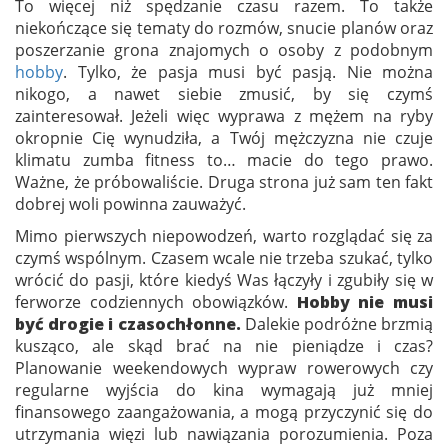
To więcej niż spędzanie czasu razem. To także
niekończące się tematy do rozmów, snucie planów oraz
poszerzanie grona znajomych o osoby z podobnym
hobby
. Tylko, że pasja musi być pasją. Nie można
nikogo, a nawet siebie zmusić, by się czymś
zainteresował. Jeżeli więc wyprawa z mężem na ryby
okropnie Cię wynudziła, a Twój mężczyzna nie czuje
klimatu zumba fitness to… macie do tego prawo.
Ważne, że próbowaliście. Druga strona już sam ten fakt
dobrej woli powinna zauważyć.
Mimo pierwszych niepowodzeń, warto rozglądać się za
czymś wspólnym. Czasem wcale nie trzeba szukać, tylko
wrócić do pasji, które kiedyś Was łączyły i zgubiły się w
ferworze codziennych obowiązków.
Hobby nie musi
być drogie i czasochłonne.
Dalekie podróżne brzmią
kusząco, ale skąd brać na nie pieniądze i czas?
Planowanie weekendowych wypraw rowerowych czy
regularne wyjścia do kina wymagają już mniej
finansowego zaangażowania, a mogą przyczynić się do
utrzymania więzi lub nawiązania porozumienia. Poza