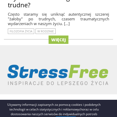
trudne?
Często staramy się uniknąć autentycznej szczerej
"żałoby" po trudnych, czasem traumatycznych
wydarzeniach w naszym życiu. […]
FILOZOFIA ŻYCIA
W RODZINIE
WIĘCEJ
REKLAMA
AUTORZY
O NAS / KONTAKT
Używamy informacji zapisanych za pomocą cookies i podobnych
POLITYKA PRYWATNOŚCI
RSS
NA GÓRĘ STRONY
technologii w celach statystycznych i reklamowychoraz w celu
dostosowania naszych serwisów do indywidualnych potrzeb