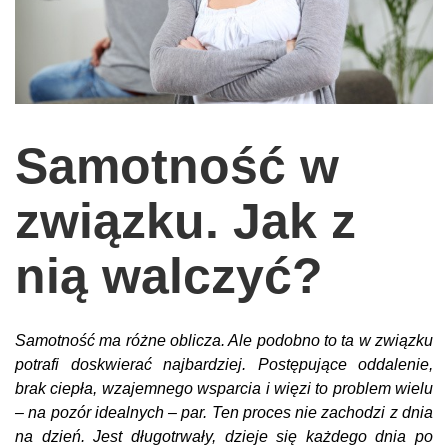
wychowanie dzieci
edukacja
zabawy dla dzieci
Odżywianie
Samotność w
Inspiracje
sposób na życie
związku. Jak z
podróże
nią walczyć?
zrób to sam
EKO – Styl
Samotność ma różne oblicza. Ale podobno to ta w związku
kuchnia
potrafi doskwierać najbardziej. Postępujące oddalenie,
praca
brak ciepła, wzajemnego wsparcia i więzi to problem wielu
galerie
– na pozór idealnych – par. Ten proces nie zachodzi z dnia
na dzień. Jest długotrwały, dzieje się każdego dnia po