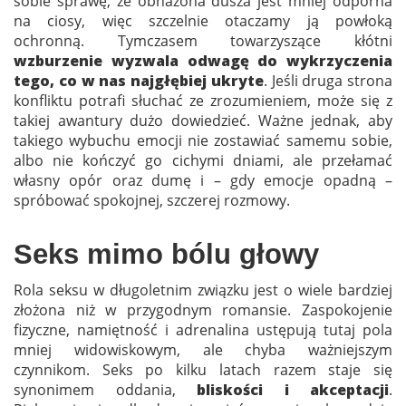
sobie sprawę, że obnażona dusza jest mniej odporna
na ciosy, więc szczelnie otaczamy ją powłoką
ochronną. Tymczasem towarzyszące kłótni
wzburzenie wyzwala odwagę do wykrzyczenia
tego, co w nas najgłębiej ukryte
. Jeśli druga strona
konfliktu potrafi słuchać ze zrozumieniem, może się z
takiej awantury dużo dowiedzieć. Ważne jednak, aby
takiego wybuchu emocji nie zostawiać samemu sobie,
albo nie kończyć go cichymi dniami, ale przełamać
własny opór oraz dumę i – gdy emocje opadną –
spróbować spokojnej, szczerej rozmowy.
Seks mimo bólu głowy
Rola seksu w długoletnim związku jest o wiele bardziej
złożona niż w przygodnym romansie. Zaspokojenie
fizyczne, namiętność i adrenalina ustępują tutaj pola
mniej widowiskowym, ale chyba ważniejszym
czynnikom. Seks po kilku latach razem staje się
synonimem oddania,
bliskości i akceptacji
.