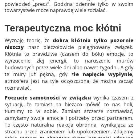
powiedzieć „precz”. Godzina dziennie tylko w swoim
towarzystwie może naprawdę wiele zdziałać.
Terapeutyczna moc kłótni
Wyznaję teorię, że
dobra kłótnia tylko pozornie
niszczy
nasz pieczołowicie pielęgnowany związek.
Kłótnia to prawdziwe (czasem do bólu) emocje, to
wyrzucenie złej energii, to naruszenie murów
budowanych przez wiele dni albo nawet tygodni. A gdy
te mury już pękną, gdy z
łe napięcie wypłynie
,
atmosfera jest na tyle oczyszczona, że można zacząć
rozmawiać.
Poczucie samotności w związku
wynika czasem z
sytuacji, że zamiast na bieżąco mówić co nas boli,
tłumimy to w sobie. Zamiast szczerze rozmawiać,
zamykamy swoje emocje i potrzeby przed partnerem.
To często naturalna reakcja obronna, wynikająca ze
strachu przed zranieniem lub upokorzeniem. Zdajemy