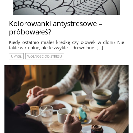
Kolorowanki antystresowe –
próbowałeś?
Kiedy ostatnio miałeś kredkę czy ołówek w dłoni? Nie
takie wirtualne, ale te zwykłe… drewniane. […]
UMYSŁ
WOLNOŚĆ OD STRESU