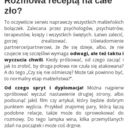
Rozmowa receptą na całe
zło?
To oczywiście serwis naprawczy wszystkich małżeńskich
bolączek. Zalecana przez psychologów, psychiatrów,
terapeutów, księży i wszystkich świętych. Łatwo zalecić,
gorzej zrealizować. Uświadomienie
partnerce/partnerowi, że źle się dzieje, albo, że nie
czujecie się szczęśliwi wymaga
odwagi, ale też taktu i
wyczucia chwili
. Kiedy próbować, od czego zacząć i
jak to zrobić, by druga połowa nie czuła się atakowana?
A do tego „Czy się nie ośmieszę? Może tak powinno być,
to normalny etap małżeństwa?”.
Od czego spryt i dyplomacja!
Można najpierw
spróbować wyczuć nastawienie drugiej strony, albo
podsunąć jakiś film czy artykuł, który będzie dobrym
punktem wyjścia. Przykład znajomej pary, którą łączą
podobne relacje, także może do sprowokować do
rozmowy. Do tego lampka wina, kilka przemyślanych
zdań na początek i może coś drgnie.