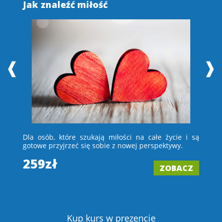
Jak znaleźć miłość
S
❰
❱
 i
Dla osób, które szukają miłości na całe życie i są
D
e –
gotowe przyjrzeć się sobie z nowej perspektywy.
ch
wi
259zł
ZOBACZ
2
Z
Kup kurs w prezencie