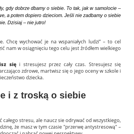
, gdy dobrze dbamy o siebie. To tak, jak w samolocie –
e, a potem dopiero dzieciom. Jeśli nie zadbamy o siebie
. Dzisiaj – nie jutro!
wie. Chcę wychować je na wspaniałych ludzi” – to cel
ić nam w osiągnięciu tego celu jest źródłem wielkiego
sz się
i stresujesz przez cały czas. Stresujesz się
arczająco zdrowe, martwisz się o jego oceny w szkole i
pieczeństwo dziecka.
 i z troską o siebie
ąć całego stresu, ale naucz sie odrywać od wszystkiego,
odzinę, że masz w tym czasie "przerwę antystresową" –
dpocząć i nabrać nowej perspektywy.