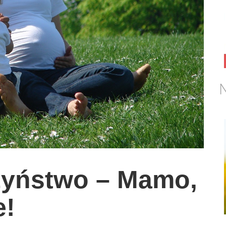
N
zyństwo – Mamo,
e!