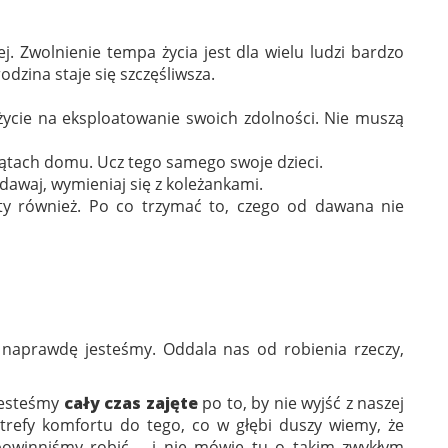
iej. Zwolnienie tempa życia jest dla wielu ludzi bardzo
odzina staje się szczęśliwsza.
e życie na eksploatowanie swoich zdolności. Nie muszą
 kątach domu. Ucz tego samego swoje dzieci.
dawaj, wymieniaj się z koleżankami.
i ty również. Po co trzymać to, czego od dawana nie
m naprawdę jesteśmy. Oddala nas od robienia rzeczy,
Jesteśmy
cały czas zajęte
po to, by nie wyjść z naszej
strefy komfortu do tego, co w głębi duszy wiemy, że
powinniśmy robić – i nie mówię tu o takim zwykłym