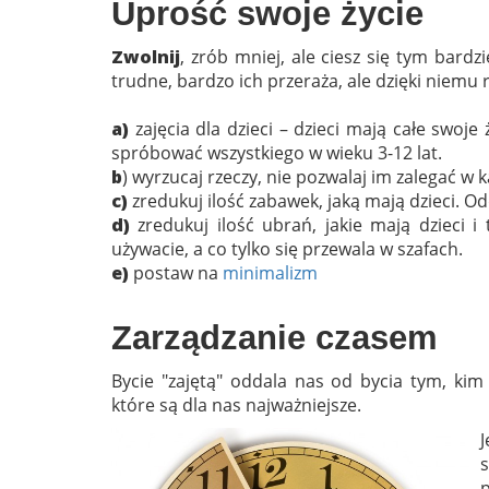
Uprość swoje życie
Zwolnij
, zrób mniej, ale ciesz się tym bardz
trudne, bardzo ich przeraża, ale dzięki niemu r
a)
zajęcia dla dzieci – dzieci mają całe swoj
spróbować wszystkiego w wieku 3-12 lat.
b
) wyrzucaj rzeczy, nie pozwalaj im zalegać w
c)
zredukuj ilość zabawek, jaką mają dzieci. Od
d)
zredukuj ilość ubrań, jakie mają dzieci 
używacie, a co tylko się przewala w szafach.
e)
postaw na
minimalizm
Zarządzanie czasem
Bycie "zajętą" oddala nas od bycia tym, ki
które są dla nas najważniejsze.