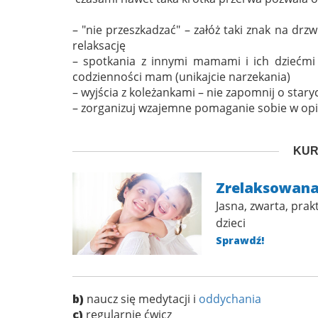
– "nie przeszkadzać" – załóż taki znak na drzw
relaksację
– spotkania z innymi mamami i ich dziećmi
codzienności mam (unikajcie narzekania)
– wyjścia z koleżankami – nie zapomnij o stary
– zorganizuj wzajemne pomaganie sobie w op
KUR
Zrelaksowan
Jasna, zwarta, pr
dzieci
Sprawdź!
b)
naucz się medytacji i
oddychania
c)
regularnie ćwicz