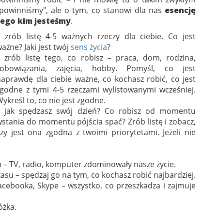
"powinniśmy", ale o tym, co stanowi dla nas
esencję
tego kim jesteśmy
.
– zrób listę 4-5 ważnych rzeczy dla ciebie. Co jest
ażne? Jaki jest twój
sens życia
?
– zrób listę tego, co robisz – praca, dom, rodzina,
zobowiązania, zajęcia, hobby. Pomyśl, co jest
aprawdę dla ciebie ważne, co kochasz robić, co jest
zgodne z tymi 4-5 rzeczami wylistowanymi wcześniej.
ykreśl to, co nie jest zgodne.
– jak spędzasz swój dzień? Co robisz od momentu
stania do momentu pójścia spać? Zrób listę i zobacz,
zy jest ona zgodna z twoimi priorytetami. Jeżeli nie
m – TV, radio, komputer zdominowały nasze życie.
asu – spędzaj go na tym, co kochasz robić najbardziej.
Facebooka, Skype – wszystko, co przeszkadza i zajmuje
óżka.