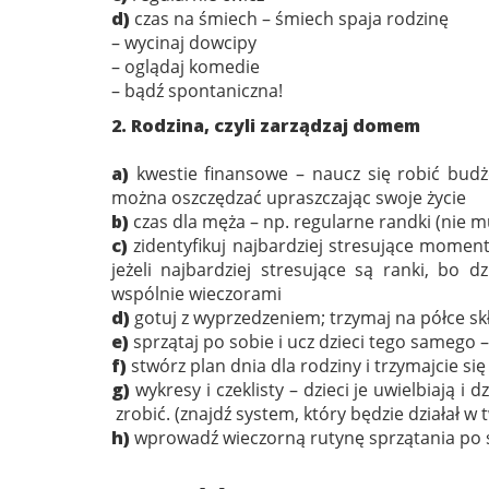
d)
czas na śmiech – śmiech spaja rodzinę
– wycinaj dowcipy
– oglądaj komedie
– bądź spontaniczna!
2. Rodzina, czyli zarządzaj domem
a)
kwestie finansowe – naucz się robić budż
można oszczędzać upraszczając swoje życie
b)
czas dla męża – np. regularne randki (nie m
c)
zidentyfikuj najbardziej stresujące moment
jeżeli najbardziej stresujące są ranki, bo d
wspólnie wieczorami
d)
gotuj z wyprzedzeniem; trzymaj na półce sk
e)
sprzątaj po sobie i ucz dzieci tego samego 
f)
stwórz plan dnia dla rodziny i trzymajcie się
g)
wykresy i czeklisty – dzieci je uwielbiają i 
zrobić. (znajdź system, który będzie działał w 
h)
wprowadź wieczorną rutynę sprzątania po so