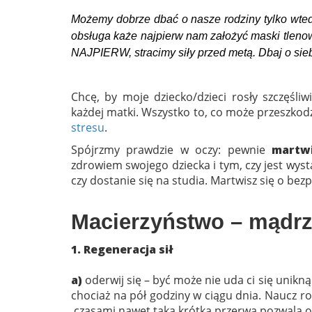
Możemy dobrze dbać o nasze rodziny tylko wtedy
obsługa każe najpierw nam założyć maski tlenow
NAJPIERW, stracimy siły przed metą. Dbaj o siebie
Chcę, by moje dziecko/dzieci rosły szczęśli
każdej matki. Wszystko to, co może przeszkodz
stresu
.
Spójrzmy prawdzie w oczy: pewnie
martwi
zdrowiem swojego dziecka i tym, czy jest wyst
czy dostanie się na studia. Martwisz się o bez
Macierzyństwo – mądrze
1. Regeneracja sił
a)
oderwij się – być może nie uda ci się unikn
chociaż na pół godziny w ciągu dnia. Naucz r
czasami nawet taka krótka przerwa pozwala o