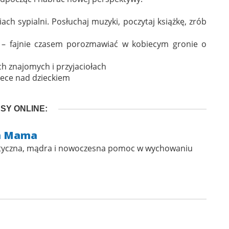
iach sypialni. Posłuchaj muzyki, poczytaj książkę, zrób
 – fajnie czasem porozmawiać w kobiecym gronie o
ch znajomych i przyjaciołach
iece nad dzieckiem
SY ONLINE:
a Mama
aktyczna, mądra i nowoczesna pomoc w wychowaniu