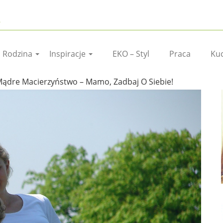
I Rodzina
Inspiracje
EKO – Styl
Praca
Ku
ądre Macierzyństwo – Mamo, Zadbaj O Siebie!