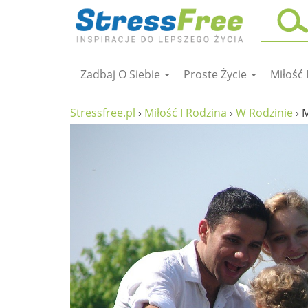
Zadbaj O Siebie
Proste Życie
Miłość 
Kursy online
zadbaj o siebie
Stressfree.pl
›
Miłość I Rodzina
›
W Rodzinie
›
M
ciało i fitness
umysł
proste życie
relaks
filozofia życia
wolność od stresu
miłość i rodzina
w rodzinie