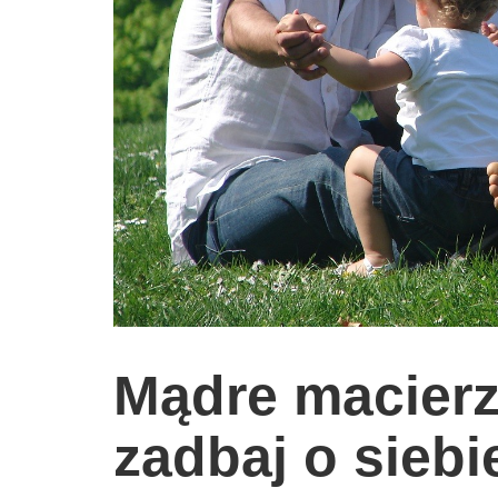
wychowanie dzieci
edukacja
zabawy dla dzieci
Odżywianie
Inspiracje
sposób na życie
podróże
zrób to sam
EKO – Styl
Mądre macier
kuchnia
praca
zadbaj o siebi
galerie