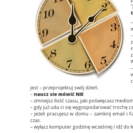
w
n
W
w
c
jest – przeprojektuj swój dzień.
–
naucz sie mówić NIE
– zmniejsz ilość czasu, jaki poświęcasz medio
– gdy już uda ci się wygospodarować trochę cz
– jeżeli pracujesz w domu – zamknij email i 
czas.
– wyłącz komputer godzinę wcześniej i idź do ł