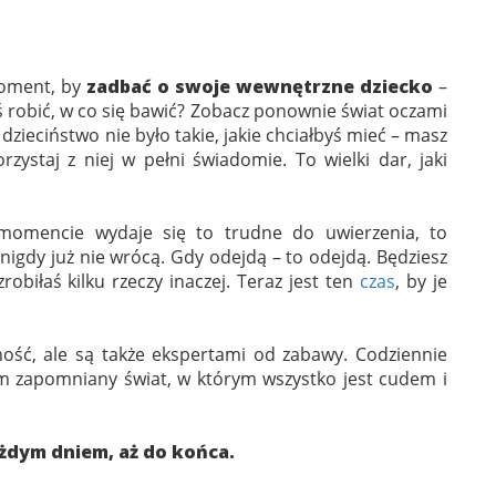
moment, by
zadbać o swoje wewnętrzne dziecko
–
ś robić, w co się bawić? Zobacz ponownie świat oczami
dzieciństwo nie było takie, jakie chciałbyś mieć – masz
orzystaj z niej w pełni świadomie. To wielki dar, jaki
omencie wydaje się to trudne do uwierzenia, to
 nigdy już nie wrócą. Gdy odejdą – to odejdą. Będziesz
zrobiłaś kilku rzeczy inaczej. Teraz jest ten
czas
, by je
ość, ale są także ekspertami od zabawy. Codziennie
m zapomniany świat, w którym wszystko jest cudem i
ażdym dniem, aż do końca.