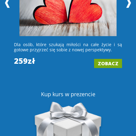
❰
❱
 i
Dla osób, które szukają miłości na całe życie i są
D
e –
gotowe przyjrzeć się sobie z nowej perspektywy.
ch
wi
259zł
ZOBACZ
2
Z
Kup kurs w prezencie