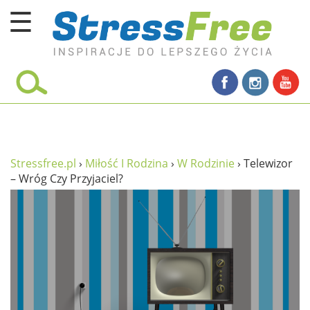
☰
Kursy online
zadbaj o siebie
ciało i fitness
umysł
Stressfree.pl
›
Miłość I Rodzina
›
W Rodzinie
›
Telewizor
– Wróg Czy Przyjaciel?
proste życie
relaks
filozofia życia
wolność od stresu
miłość i rodzina
w rodzinie