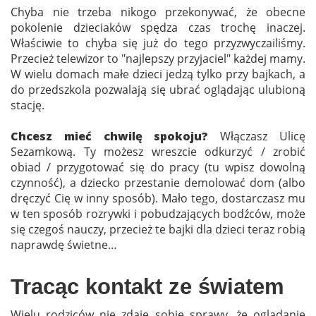
Chyba nie trzeba nikogo przekonywać, że obecne
pokolenie dzieciaków spędza czas trochę inaczej.
Właściwie to chyba się już do tego przyzwyczailiśmy.
Przecież telewizor to "najlepszy przyjaciel" każdej mamy.
W wielu domach małe dzieci jedzą tylko przy bajkach, a
do przedszkola pozwalają się ubrać oglądając ulubioną
stację.
Chcesz mieć chwilę spokoju?
Włączasz Ulicę
Sezamkową. Ty możesz wreszcie odkurzyć / zrobić
obiad / przygotować się do pracy (tu wpisz dowolną
czynność), a dziecko przestanie demolować dom (albo
dręczyć Cię w inny sposób). Mało tego, dostarczasz mu
w ten sposób rozrywki i pobudzających bodźców, może
się czegoś nauczy, przecież te bajki dla dzieci teraz robią
naprawdę świetne…
Tracąc kontakt ze światem
Wielu rodziców nie zdaje sobie sprawy, że oglądanie