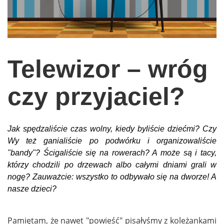
wychowanie dzieci
edukacja
zabawy dla dzieci
Telewizor – wróg
Odżywianie
Inspiracje
czy przyjaciel?
sposób na życie
podróże
Jak spędzaliście czas wolny, kiedy byliście dziećmi? Czy
zrób to sam
Wy też ganialiście po podwórku i organizowaliście
"bandy"? Ścigaliście się na rowerach? A może są i tacy,
EKO – Styl
którzy chodzili po drzewach albo całymi dniami grali w
kuchnia
nogę? Zauważcie: wszystko to odbywało się na dworze! A
praca
nasze dzieci?
galerie
Pamiętam, że nawet "powieść" pisałyśmy z koleżankami