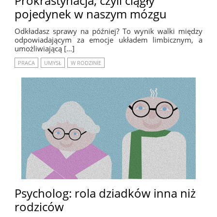
Prokrastynacja, czyli ciągły
pojedynek w naszym mózgu
Odkładasz sprawy na później? To wynik walki między
odpowiadającym za emocje układem limbicznym, a
umożliwiającą […]
PRACA
UMYSŁ
W RODZINIE
Psycholog: rola dziadków inna niż
rodziców