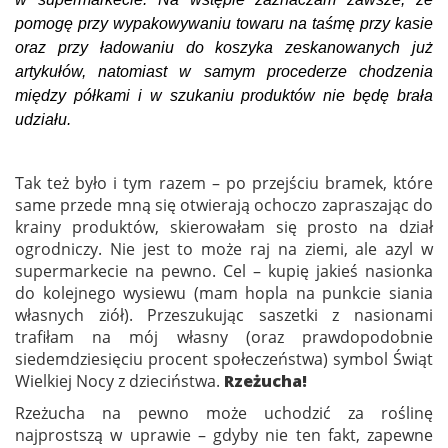
pomogę przy wypakowywaniu towaru na taśmę przy kasie
oraz przy ładowaniu do koszyka zeskanowanych już
artykułów, natomiast w samym procederze chodzenia
między półkami i w szukaniu produktów nie będę brała
udziału.
Tak też było i tym razem – po przejściu bramek, które
same przede mną się otwierają ochoczo zapraszając do
krainy produktów, skierowałam się prosto na dział
ogrodniczy. Nie jest to może raj na ziemi, ale azyl w
supermarkecie na pewno. Cel – kupię jakieś nasionka
do kolejnego wysiewu (mam hopla na punkcie siania
własnych ziół). Przeszukując saszetki z nasionami
trafiłam na mój własny (oraz prawdopodobnie
siedemdziesięciu procent społeczeństwa) symbol Świąt
Wielkiej Nocy z dzieciństwa.
Rzeżucha!
Rzeżucha na pewno może uchodzić za roślinę
najprostszą w uprawie – gdyby nie ten fakt, zapewne