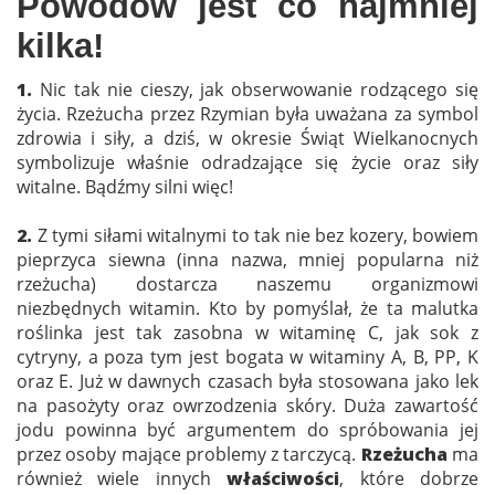
Powodów jest co najmniej
kilka!
1.
Nic tak nie cieszy, jak obserwowanie rodzącego się
życia. Rzeżucha przez Rzymian była uważana za symbol
zdrowia i siły, a dziś, w okresie Świąt Wielkanocnych
symbolizuje właśnie odradzające się życie oraz siły
witalne. Bądźmy silni więc!
2.
Z tymi siłami witalnymi to tak nie bez kozery, bowiem
pieprzyca siewna (inna nazwa, mniej popularna niż
rzeżucha) dostarcza naszemu organizmowi
niezbędnych witamin. Kto by pomyślał, że ta malutka
roślinka jest tak zasobna w witaminę C, jak sok z
cytryny, a poza tym jest bogata w witaminy A, B, PP, K
oraz E. Już w dawnych czasach była stosowana jako lek
na pasożyty oraz owrzodzenia skóry. Duża zawartość
jodu powinna być argumentem do spróbowania jej
przez osoby mające problemy z tarczycą.
Rzeżucha
ma
również wiele innych
właściwości
, które dobrze