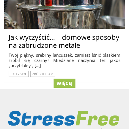
Jak wyczyścić… – domowe sposoby
na zabrudzone metale
Twój piękny, srebrny łańcuszek, zamiast lśnić blaskiem
zrobił się czarny? Miedziane naczynia też jakoś
„przyblakły”, […]
EKO - STYL
ZRÓB TO SAM
WIĘCEJ