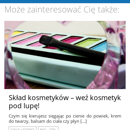
Może zainteresować Cię także:
Skład kosmetyków – weź kosmetyk
pod lupę!
Czym się kierujesz sięgając po cienie do powiek, krem
do twarzy, balsam do ciała czy płyn […]
CIAŁO I FITNESS
EKO - STYL