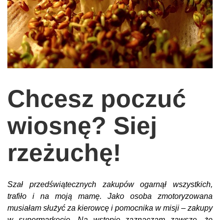
wychowanie dzieci
edukacja
zabawy dla dzieci
Odżywianie
Inspiracje
Chcesz poczuć
sposób na życie
podróże
wiosnę? Siej
zrób to sam
rzeżuchę!
EKO – Styl
kuchnia
Szał przedświątecznych zakupów ogarnął wszystkich,
praca
trafiło i na moją mamę. Jako osoba zmotoryzowana
galerie
musiałam służyć za kierowcę i pomocnika w misji – zakupy
w supermarkecie. Na wstępie zaznaczam zawsze, że