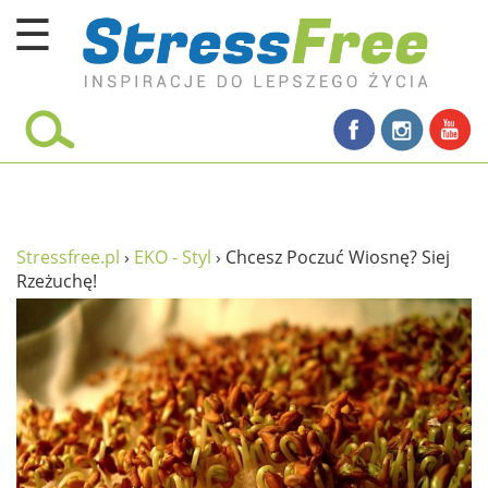
☰
Kursy online
zadbaj o siebie
ciało i fitness
umysł
Stressfree.pl
›
EKO - Styl
›
Chcesz Poczuć Wiosnę? Siej
Rzeżuchę!
proste życie
relaks
filozofia życia
wolność od stresu
miłość i rodzina
w rodzinie