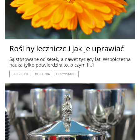
Rośliny lecznicze i jak je uprawiać
Są stosowane od setek, a nawet tysięcy lat. Współczesna
nauka tylko potwierdziła to, o czym […]
EKO - STYL
KUCHNIA
ODŻYWIANIE