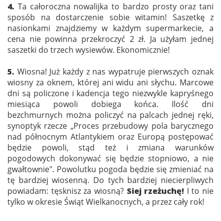
4.
Ta całoroczna nowalijka to bardzo prosty oraz tani
sposób na dostarczenie sobie witamin! Saszetkę z
nasionkami znajdziemy w każdym supermarkecie, a
cena nie powinna przekroczyć 2 zł. Ja użyłam jednej
saszetki do trzech wysiewów. Ekonomicznie!
5.
Wiosna! Już każdy z nas wypatruje pierwszych oznak
wiosny za oknem, której ani widu ani słychu. Marcowe
dni są policzone i kadencja tego niezwykle kapryśnego
miesiąca powoli dobiega końca. Ilość dni
bezchmurnych można policzyć na palcach jednej ręki,
synoptyk rzecze „Proces przebudowy pola barycznego
nad północnym Atlantykiem oraz Europą postępować
będzie powoli, stąd też i zmiana warunków
pogodowych dokonywać się będzie stopniowo, a nie
gwałtownie". Powolutku pogoda będzie się zmieniać na
tę bardziej wiosenną. Do tych bardziej niecierpliwych
powiadam: tęsknisz za wiosną?
Siej rzeżuchę!
I to nie
tylko w okresie Świąt Wielkanocnych, a przez cały rok!