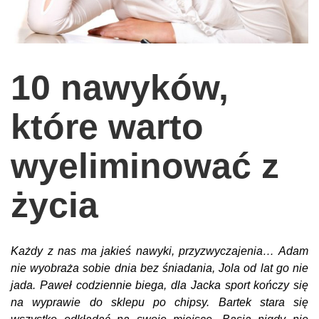
wychowanie dzieci
edukacja
zabawy dla dzieci
10 nawyków,
Odżywianie
które warto
Inspiracje
sposób na życie
wyeliminować z
podróże
życia
zrób to sam
EKO – Styl
kuchnia
Każdy z nas ma jakieś nawyki, przyzwyczajenia… Adam
nie wyobraża sobie dnia bez śniadania, Jola od lat go nie
praca
jada. Paweł codziennie biega, dla Jacka sport kończy się
galerie
na wyprawie do sklepu po chipsy. Bartek stara się