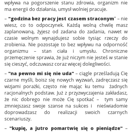
wpływa na pogorszenie stanu zdrowia, organizm nie
ma energii do działania, umysł wolniej pracuje.
–
"godzina bez pracy jest czasem straconym
" – nie
wiesz, co to odpoczynek. Każdą wolną chwilę masz
zaplanowaną, żyjesz od zadana do zadania, nawet w
czasie wolnym wynajdujesz sobie tysiąc rzeczy do
zrobienia. Nie pozostaje to bez wpływu na odporność
organizmu – stan ciała i umysłu. Chroniczne
przemęczenie sprawia, że już niczym nie jesteś w stanie
się cieszyć, odczuwasz coraz więcej dolegliwości.
–
"na pewno mi się nie uda"
– ciągle prześladują Cię
czarne myśli, boisz się nowych wyzwań, zadręczasz się
wizjami porażki, często nie mając ku temu żadnych
racjonalnych podstaw. Już z przyzwyczajenia zakładasz,
że nic dobrego nie może Cię spotkać – tym samy
zmniejszasz swoje szanse na sukces i nieświadomie
doprowadzasz do realizacji swoich czarnych
scenariuszy.
–
"kupię, a jutro pomartwię się o pieniądze"
–