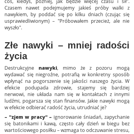
coś, kiedyś, później, jak będzie więcej czasu i sił".
Czasem nawet podejmujemy jakieś próby walki z
nawykiem, by poddać się po kilku dniach (czując się
usprawiedliwionym) – "Próbowałem przecież, ale nie
wyszło".
Złe nawyki – mniej radości
życia
Destrukcyjne
nawyki
, mimo że z pozoru mogą
wydawać się niegroźne, potrafią w konkretny sposób
wpłynąć na pogorszenie się jakości naszego życia. W
efekcie podupada zdrowie, stajemy się bardziej
nerwowi, nie układa nam się w kontaktach z innymi
ludźmi, pogarsza się stan finansów. Jakie nawyki mogą
w efekcie odbierać radość życia, utrudniać je?
– "zjem w pracy" –
ignorowanie śniadań, zapychanie
się batonikami i kawą, często cały dzień w biegu bez
wartościowego posiłku – wzmaga to odczuwanie stresu,