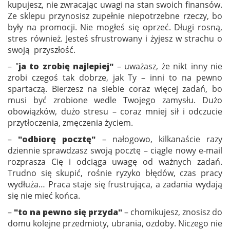
kupujesz, nie zwracając uwagi na stan swoich finansów.
Ze sklepu przynosisz zupełnie niepotrzebne rzeczy, bo
były na promocji. Nie mogłeś się oprzeć. Długi rosną,
stres również. Jesteś sfrustrowany i żyjesz w strachu o
swoją przyszłość.
– "
ja to zrobię najlepiej"
– uważasz, że nikt inny nie
zrobi czegoś tak dobrze, jak Ty – inni to na pewno
spartaczą. Bierzesz na siebie coraz więcej zadań, bo
musi być zrobione wedle Twojego zamysłu. Dużo
obowiązków, dużo stresu – coraz mniej sił i odczucie
przytłoczenia, zmęczenia życiem.
–
"odbiorę pocztę"
– nałogowo, kilkanaście razy
dziennie sprawdzasz swoją pocztę – ciągle nowy e-mail
rozprasza Cię i odciąga uwagę od ważnych zadań.
Trudno się skupić, rośnie ryzyko błędów, czas pracy
wydłuża… Praca staje się frustrująca, a zadania wydają
się nie mieć końca.
–
"to na pewno się przyda"
– chomikujesz, znosisz do
domu kolejne przedmioty, ubrania, ozdoby. Niczego nie