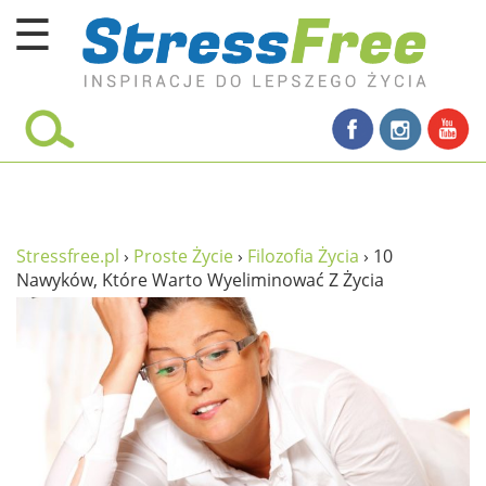
☰
Kursy online
zadbaj o siebie
ciało i fitness
umysł
Stressfree.pl
›
Proste Życie
›
Filozofia Życia
›
10
Nawyków, Które Warto Wyeliminować Z Życia
proste życie
relaks
filozofia życia
wolność od stresu
miłość i rodzina
w rodzinie