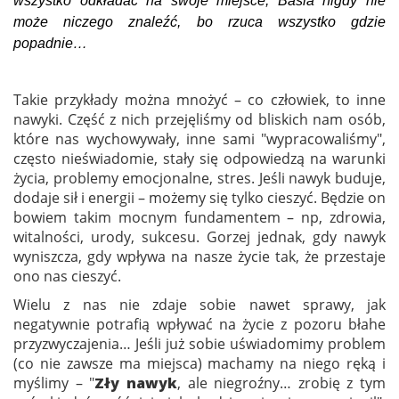
wszystko odkładać na swoje miejsce, Basia nigdy nie
może niczego znaleźć, bo rzuca wszystko gdzie
popadnie…
Takie przykłady można mnożyć – co człowiek, to inne
nawyki. Część z nich przejęliśmy od bliskich nam osób,
które nas wychowywały, inne sami "wypracowaliśmy",
często nieświadomie, stały się odpowiedzą na warunki
życia, problemy emocjonalne, stres. Jeśli nawyk buduje,
dodaje sił i energii – możemy się tylko cieszyć. Będzie on
bowiem takim mocnym fundamentem – np, zdrowia,
witalności, urody, sukcesu. Gorzej jednak, gdy nawyk
wyniszcza, gdy wpływa na nasze życie tak, że przestaje
ono nas cieszyć.
Wielu z nas nie zdaje sobie nawet sprawy, jak
negatywnie potrafią wpływać na życie z pozoru błahe
przyzwyczajenia… Jeśli już sobie uświadomimy problem
(co nie zawsze ma miejsca) machamy na niego ręką i
myślimy – "
Zły nawyk
, ale niegroźny… zrobię z tym