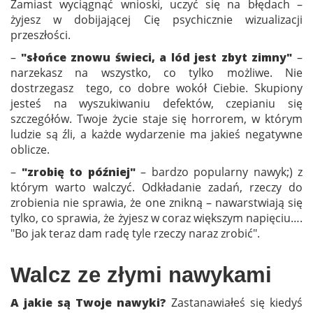
Zamiast wyciągnąć wnioski, uczyć się na błędach –
żyjesz w dobijającej Cię psychicznie wizualizacji
przeszłości.
–
"słońce znowu świeci, a lód jest zbyt zimny"
–
narzekasz na wszystko, co tylko możliwe. Nie
dostrzegasz tego, co dobre wokół Ciebie. Skupiony
jesteś na wyszukiwaniu defektów, czepianiu się
szczegółów. Twoje życie staje się horrorem, w którym
ludzie są źli, a każde wydarzenie ma jakieś negatywne
oblicze.
–
"zrobię to później"
– bardzo popularny nawyk;) z
którym warto walczyć. Odkładanie zadań, rzeczy do
zrobienia nie sprawia, że one znikną – nawarstwiają się
tylko, co sprawia, że żyjesz w coraz większym napięciu….
"Bo jak teraz dam radę tyle rzeczy naraz zrobić".
Walcz ze złymi nawykami
A jakie są Twoje nawyki?
Zastanawiałeś się kiedyś