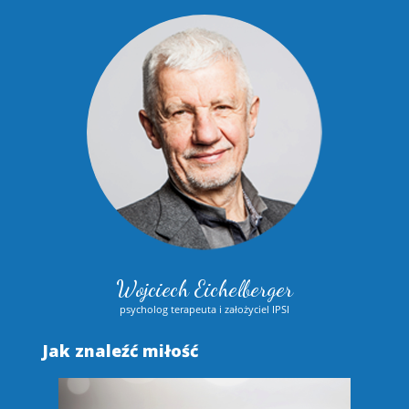
Wojciech Eichelberger
psycholog terapeuta i założyciel IPSI
Jak znaleźć miłość
S