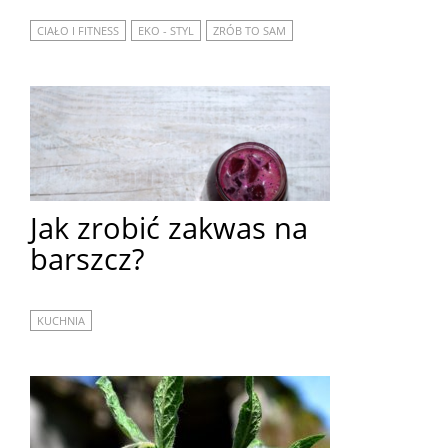
CIAŁO I FITNESS
EKO - STYL
ZRÓB TO SAM
Jak zrobić zakwas na
barszcz?
KUCHNIA