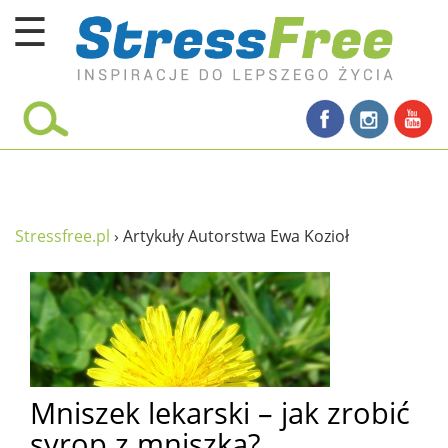
☰
Kursy online
zadbaj o siebie
ciało i fitness
umysł
Stressfree.pl
›
Artykuły Autorstwa Ewa Kozioł
proste życie
relaks
filozofia życia
wolność od stresu
Mniszek lekarski – jak zrobić
miłość i rodzina
syrop z mniszka?
w rodzinie