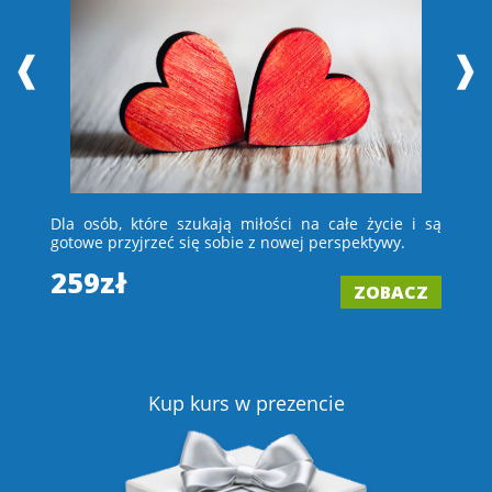
❰
❱
 i
Dla osób, które szukają miłości na całe życie i są
D
e –
gotowe przyjrzeć się sobie z nowej perspektywy.
ch
wi
259zł
ZOBACZ
2
Z
Kup kurs w prezencie