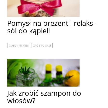
Pomysł na prezent i relaks –
sól do kąpieli
CIAŁO I FITNESS
ZRÓB TO SAM
Jak zrobić szampon do
włosów?