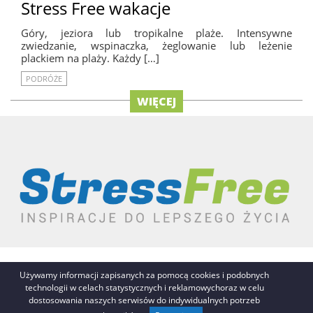
Stress Free wakacje
Góry, jeziora lub tropikalne plaże. Intensywne
zwiedzanie, wspinaczka, żeglowanie lub leżenie
plackiem na plaży. Każdy […]
PODRÓŻE
WIĘCEJ
REKLAMA
AUTORZY
O NAS / KONTAKT
Używamy informacji zapisanych za pomocą cookies i podobnych
POLITYKA PRYWATNOŚCI
RSS
NA GÓRĘ STRONY
technologii w celach statystycznych i reklamowychoraz w celu
dostosowania naszych serwisów do indywidualnych potrzeb