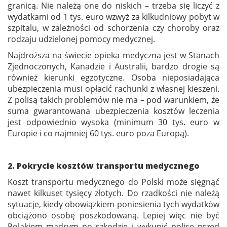
granicą. Nie należą one do niskich – trzeba się liczyć z
wydatkami od 1 tys. euro wzwyż za kilkudniowy pobyt w
szpitalu, w zależności od schorzenia czy choroby oraz
rodzaju udzielonej pomocy medycznej.
Najdroższa na świecie opieka medyczna jest w Stanach
Zjednoczonych, Kanadzie i Australii, bardzo drogie są
również kierunki egzotyczne. Osoba nieposiadająca
ubezpieczenia musi opłacić rachunki z własnej kieszeni.
Z polisą takich problemów nie ma – pod warunkiem, że
suma gwarantowana ubezpieczenia kosztów leczenia
jest odpowiednio wysoka (minimum 30 tys. euro w
Europie i co najmniej 60 tys. euro poza Europą).
2. Pokrycie kosztów transportu medycznego
Koszt transportu medycznego do Polski może sięgnąć
nawet kilkuset tysięcy złotych. Do rzadkości nie należą
sytuacje, kiedy obowiązkiem poniesienia tych wydatków
obciążono osobę poszkodowaną. Lepiej więc nie być
Polakiem mądrym po szkodzie i wykupić polisę przed