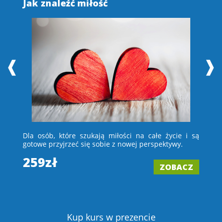
Jak znaleźć miłość
S
❰
❱
 i
Dla osób, które szukają miłości na całe życie i są
D
e –
gotowe przyjrzeć się sobie z nowej perspektywy.
ch
wi
259zł
ZOBACZ
2
Z
Kup kurs w prezencie