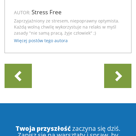
Stress Free
AUTOR:
Zaprzyjaźniony ze stresem, niepoprawny optymista.
Każdą wolną chwilę wykorzystuje na relaks w myśl
zasady "nie samą pracą, żyje człowiek" ;)
Więcej postów tego autora
Twoja przyszłość
zaczyna się dziś.
Zapisz się na warsztaty i spraw, by