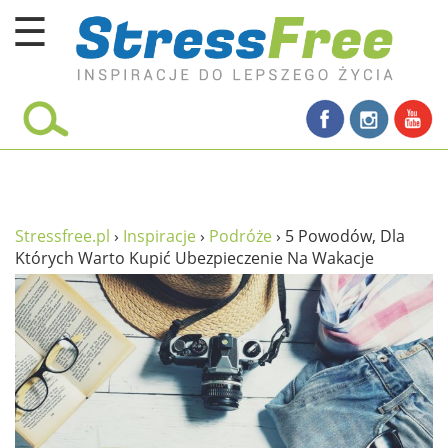
☰
Kursy online
zadbaj o siebie
ciało i fitness
umysł
Stressfree.pl
›
Inspiracje
›
Podróże
›
5 Powodów, Dla
Których Warto Kupić Ubezpieczenie Na Wakacje
proste życie
relaks
filozofia życia
wolność od stresu
miłość i rodzina
w rodzinie