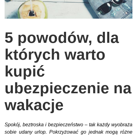
wychowanie dzieci
edukacja
zabawy dla dzieci
5 powodów, dla
Odżywianie
których warto
Inspiracje
sposób na życie
kupić
podróże
ubezpieczenie na
zrób to sam
EKO – Styl
wakacje
kuchnia
praca
Spokój, beztroska i bezpieczeństwo – tak każdy wyobraża
galerie
sobie udany urlop. Pokrzyżować go jednak mogą różne