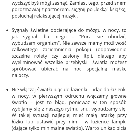
wyciszyć byś mógł zasnąć. Zamiast tego, przed snem
porozmawiaj z partnerem, sięgnij po „lekką” książkę,
posłuchaj relaksującej muzyki.
Sygnały świetlne docierające do mózgu w nocy, to
jak sygnał dla niego – "Pora się obudzić,
wybudzam organizm". Nie zawsze mamy możliwość
całkowitego zaciemnienia pokoju (odpowiednio
szczelne rolety czy zasłony itp.), dlatego aby
wyeliminować wszelkie przebłyski światła możesz
spróbować ubierać na noc specjalną maskę
na oczy.
Nie włączaj światła idąc do łazienki – idąc do łazienki
w nocy, w pierwszym odruchu włączamy główne
światło – jest to błąd, ponieważ w ten sposób
wybijamy się z naszego rytmu snu, wybudzamy się.
W takiej sytuacji najlepiej mieć małą latarkę przy
łóżku lub ustawić przy nim i w łazience lampki
(dające tylko minimalne światło). Warto unikać picia