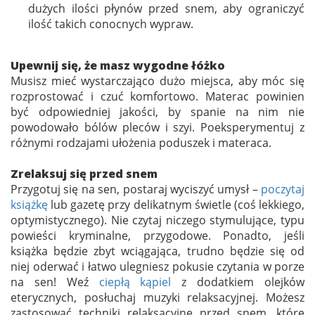
dużych ilości płynów przed snem, aby ograniczyć
ilość takich conocnych wypraw.
Upewnij się, że masz wygodne łóżko
Musisz mieć wystarczająco dużo miejsca, aby móc się
rozprostować i czuć komfortowo. Materac powinien
być odpowiedniej jakości, by spanie na nim nie
powodowało bólów pleców i szyi. Poeksperymentuj z
różnymi rodzajami ułożenia poduszek i materaca.
Zrelaksuj się przed snem
Przygotuj się na sen, postaraj wyciszyć umysł –
poczytaj
książkę
lub gazetę przy delikatnym świetle (coś lekkiego,
optymistycznego). Nie czytaj niczego stymulujące, typu
powieści kryminalne, przygodowe. Ponadto, jeśli
książka będzie zbyt wciągająca, trudno będzie się od
niej oderwać i łatwo ulegniesz pokusie czytania w porze
na sen! Weź
ciepłą kąpiel
z dodatkiem olejków
eterycznych, posłuchaj muzyki relaksacyjnej. Możesz
zastosować techniki relaksacyjne przed snem, które