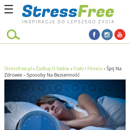
☰
Kursy online
zadbaj o siebie
ciało i fitness
umysł
Stressfree.pl
›
Zadbaj O Siebie
›
Ciało I Fitness
›
Śpij Na
Zdrowie – Sposoby Na Bezsenność
proste życie
relaks
filozofia życia
wolność od stresu
miłość i rodzina
w rodzinie