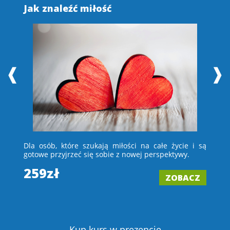
Jak znaleźć miłość
S
❰
❱
 i
Dla osób, które szukają miłości na całe życie i są
D
e –
gotowe przyjrzeć się sobie z nowej perspektywy.
ch
wi
259zł
ZOBACZ
2
Z
Kup kurs w prezencie