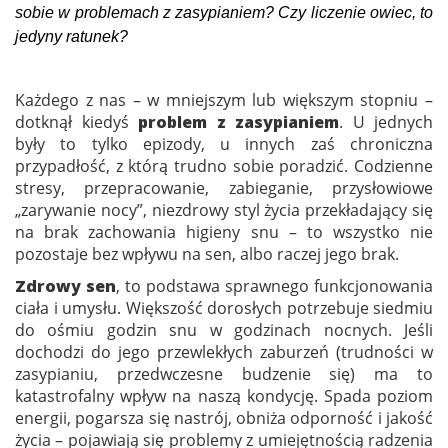
sobie w problemach z zasypianiem? Czy liczenie owiec, to
jedyny ratunek?
Każdego z nas – w mniejszym lub większym stopniu –
dotknął kiedyś
problem z zasypianiem
. U jednych
były to tylko epizody, u innych zaś chroniczna
przypadłość, z którą trudno sobie poradzić. Codzienne
stresy, przepracowanie, zabieganie, przysłowiowe
„zarywanie nocy”, niezdrowy styl życia przekładający się
na brak zachowania higieny snu – to wszystko nie
pozostaje bez wpływu na sen, albo raczej jego brak.
Zdrowy sen
, to podstawa sprawnego funkcjonowania
ciała i umysłu. Większość dorosłych potrzebuje siedmiu
do ośmiu godzin snu w godzinach nocnych. Jeśli
dochodzi do jego przewlekłych zaburzeń (trudności w
zasypianiu, przedwczesne budzenie się) ma to
katastrofalny wpływ na naszą kondycję. Spada poziom
energii, pogarsza się nastrój, obniża odporność i jakość
życia – pojawiają się problemy z umiejętnością radzenia