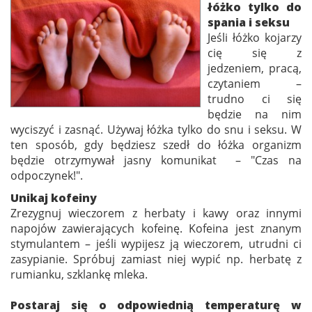
łóżko tylko do
spania i seksu
Jeśli łóżko kojarzy
cię się z
jedzeniem, pracą,
czytaniem –
trudno ci się
będzie na nim
wyciszyć i zasnąć. Używaj łóżka tylko do snu i seksu. W
ten sposób, gdy będziesz szedł do łóżka organizm
będzie otrzymywał jasny komunikat – "Czas na
odpoczynek!".
Unikaj kofeiny
Zrezygnuj wieczorem z herbaty i kawy oraz innymi
napojów zawierających kofeinę. Kofeina jest znanym
stymulantem – jeśli wypijesz ją wieczorem, utrudni ci
zasypianie. Spróbuj zamiast niej wypić np. herbatę z
rumianku, szklankę mleka.
Postaraj się o odpowiednią temperaturę w