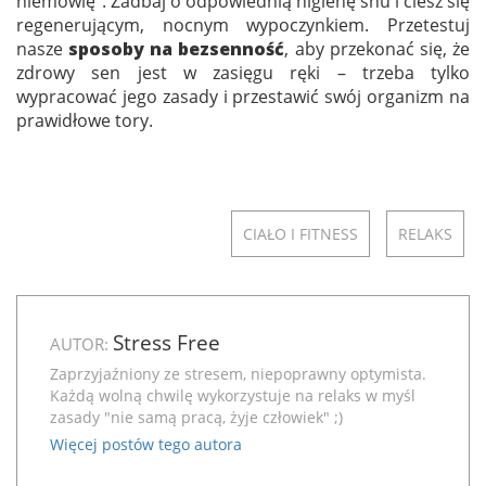
niemowlę”. Zadbaj o odpowiednią higienę snu i ciesz się
regenerującym, nocnym wypoczynkiem. Przetestuj
nasze
sposoby na bezsenność
, aby przekonać się, że
zdrowy sen jest w zasięgu ręki – trzeba tylko
wypracować jego zasady i przestawić swój organizm na
prawidłowe tory.
CIAŁO I FITNESS
RELAKS
Stress Free
AUTOR:
Zaprzyjaźniony ze stresem, niepoprawny optymista.
Każdą wolną chwilę wykorzystuje na relaks w myśl
zasady "nie samą pracą, żyje człowiek" ;)
Więcej postów tego autora