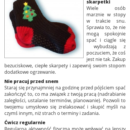
skarpetki
Wiele osób
marznie w stopy
w trakcie snu.
Sprawia to, że nie
mogą spokojnie
spać i ciągle się
wybudzają z
poczuciem, że coś
jest nie tak. Zakup
bezuciskowe, ciepłe skarpety i zapewnij swoim stopom
dodatkowe ogrzewanie.
Nie pracuj przed snem
Staraj się przynajmniej na godzinę przed pójściem spać
zakończyć to, co ma związek z twoją pracą (nadrabianie
zaległości, ustalanie terminów, planowanie). Pozwoli to
twojemu umysłowo się zrelaksować i skupić myśli na
czymś innym, niż strach o terminy i zadania.
Ćwicz regularnie
Regularna aktywność fizyczna może wpływać na lepszy