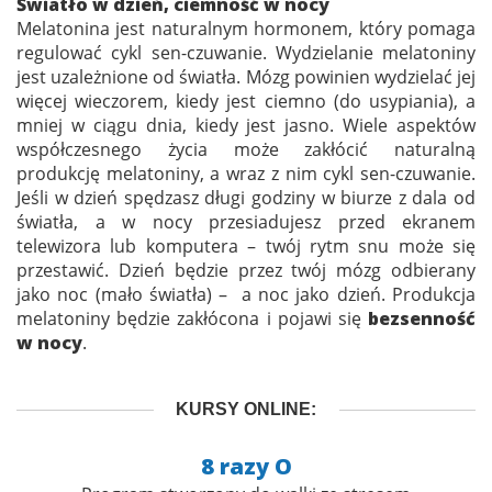
Światło w dzień, ciemność w nocy
Melatonina jest naturalnym hormonem, który pomaga
regulować cykl sen-czuwanie. Wydzielanie melatoniny
jest uzależnione od światła. Mózg powinien wydzielać jej
więcej wieczorem, kiedy jest ciemno (do usypiania), a
mniej w ciągu dnia, kiedy jest jasno. Wiele aspektów
współczesnego życia może zakłócić naturalną
produkcję melatoniny, a wraz z nim cykl sen-czuwanie.
Jeśli w dzień spędzasz długi godziny w biurze z dala od
światła, a w nocy przesiadujesz przed ekranem
telewizora lub komputera – twój rytm snu może się
przestawić. Dzień będzie przez twój mózg odbierany
jako noc (mało światła) – a noc jako dzień. Produkcja
melatoniny będzie zakłócona i pojawi się
bezsenność
w nocy
.
KURSY ONLINE:
8 razy O