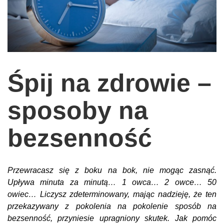
wychowanie dzieci
edukacja
zabawy dla dzieci
Odżywianie
Śpij na zdrowie –
Inspiracje
sposoby na
sposób na życie
podróże
bezsenność
zrób to sam
EKO – Styl
Przewracasz się z boku na bok, nie mogąc zasnąć.
kuchnia
Upływa minuta za minutą… 1 owca… 2 owce… 50
praca
owiec… Liczysz zdeterminowany, mając nadzieję, że ten
galerie
przekazywany z pokolenia na pokolenie sposób na
bezsenność, przyniesie upragniony skutek. Jak pomóc