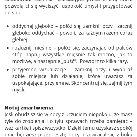
pozwolą ci się wyciszyć, uspokoić umysł i przygotować
do snu.
oddychaj głęboko – połóż się, zamknij oczy i zacznij
głęboko oddychać – powoli, za każdym razem coraz
głębiej.
rozluźnij mięśnie – połóż się, zaczynając od palców
stóp napnij wszystkie mięśnie tak mocno, jak to
możliwe, a następnie „puść”. Powtórz to kilka razy.
przyjemne wizualizacje – zamknij oczy i wyobraź
sobie miejsce lub działanie, które uważasz za
uspokajające, przyjemne. Skoncentruj się, zajmij tym
myśli.
Notuj zmartwienia
Jeśli obudzisz się w nocy z uczuciem niepokoju, że masz
tyle do zrobienia i o tylu sprawach trzeba pamiętać –
weź kartkę i spisz wszystko. Dzięki temu uzyskasz spokój
i nie będziesz przez resztę nocy przewracał się z boku