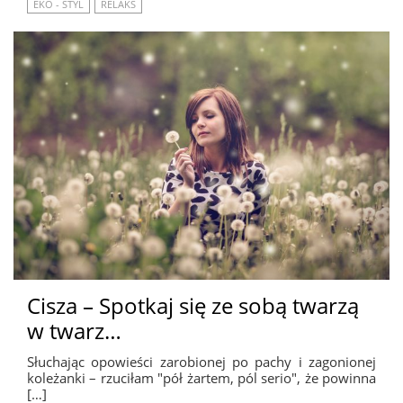
EKO - STYL
RELAKS
Cisza – Spotkaj się ze sobą twarzą
w twarz…
Słuchając opowieści zarobionej po pachy i zagonionej
koleżanki – rzuciłam "pół żartem, pól serio", że powinna
[…]