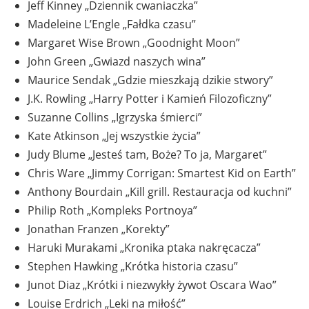
Jeff Kinney „Dziennik cwaniaczka”
Madeleine L’Engle „Fałdka czasu”
Margaret Wise Brown „Goodnight Moon”
John Green „Gwiazd naszych wina”
Maurice Sendak „Gdzie mieszkają dzikie stwory”
J.K. Rowling „Harry Potter i Kamień Filozoficzny”
Suzanne Collins „Igrzyska śmierci”
Kate Atkinson „Jej wszystkie życia”
Judy Blume „Jesteś tam, Boże? To ja, Margaret”
Chris Ware „Jimmy Corrigan: Smartest Kid on Earth”
Anthony Bourdain „Kill grill. Restauracja od kuchni”
Philip Roth „Kompleks Portnoya”
Jonathan Franzen „Korekty”
Haruki Murakami „Kronika ptaka nakręcacza”
Stephen Hawking „Krótka historia czasu”
Junot Diaz „Krótki i niezwykły żywot Oscara Wao”
Louise Erdrich „Leki na miłość”