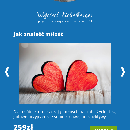
Wojciech Eichelberger
psycholog terapeuta i założyciel IPSI
Jak znaleźć miłość
S
❰
❱
 i
Dla osób, które szukają miłości na całe życie i są
D
e –
gotowe przyjrzeć się sobie z nowej perspektywy.
ch
wi
259zł
ZOBACZ