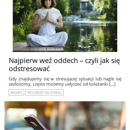
Najpierw weź oddech – czyli jak się
odstresować
Gdy znajdujemy się w stresującej sytuacji lub nagle się
zezłościmy, często możemy usłyszeć od koleżanki […]
RELAKS
WOLNOŚĆ OD STRESU