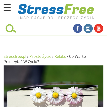
☰
Kursy online
zadbaj o siebie
ciało i fitness
umysł
Stressfree.pl
›
Proste Życie
›
Relaks
›
Co Warto
Przeczytać W Życiu?
proste życie
relaks
filozofia życia
wolność od stresu
miłość i rodzina
w rodzinie