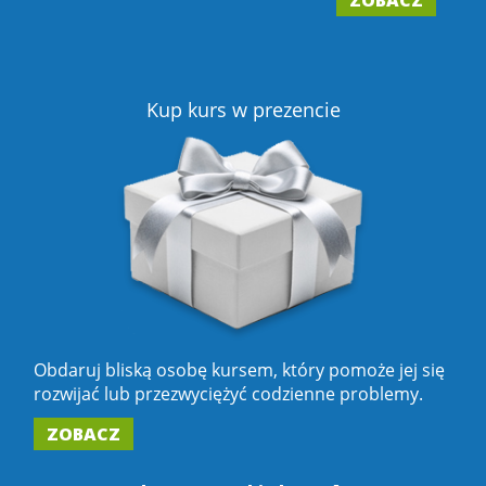
2
Z
Kup kurs w prezencie
Obdaruj bliską osobę kursem, który pomoże jej się
rozwijać lub przezwyciężyć codzienne problemy.
ZOBACZ