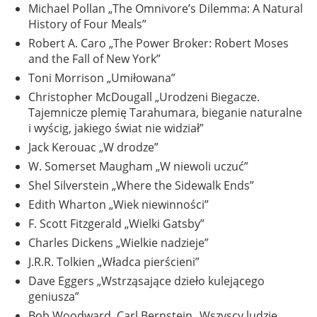
Michael Pollan „The Omnivore’s Dilemma: A Natural
History of Four Meals”
Robert A. Caro „The Power Broker: Robert Moses
and the Fall of New York”
Toni Morrison „Umiłowana”
Christopher McDougall „Urodzeni Biegacze.
Tajemnicze plemię Tarahumara, bieganie naturalne
i wyścig, jakiego świat nie widział”
Jack Kerouac „W drodze”
W. Somerset Maugham „W niewoli uczuć”
Shel Silverstein „Where the Sidewalk Ends”
Edith Wharton „Wiek niewinności”
F. Scott Fitzgerald „Wielki Gatsby”
Charles Dickens „Wielkie nadzieje”
J.R.R. Tolkien „Władca pierścieni”
Dave Eggers „Wstrząsające dzieło kulejącego
geniusza”
Bob Woodward, Carl Bernstein „Wszyscy ludzie