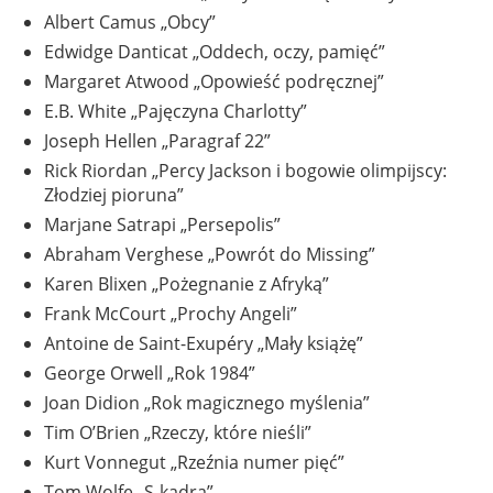
Albert Camus „Obcy”
Edwidge Danticat „Oddech, oczy, pamięć”
Margaret Atwood „Opowieść podręcznej”
E.B. White „Pajęczyna Charlotty”
Joseph Hellen „Paragraf 22”
Rick Riordan „Percy Jackson i bogowie olimpijscy:
Złodziej pioruna”
Marjane Satrapi „Persepolis”
Abraham Verghese „Powrót do Missing”
Karen Blixen „Pożegnanie z Afryką”
Frank McCourt „Prochy Angeli”
Antoine de Saint-Exupéry „Mały książę”
George Orwell „Rok 1984”
Joan Didion „Rok magicznego myślenia”
Tim O’Brien „Rzeczy, które nieśli”
Kurt Vonnegut „Rzeźnia numer pięć”
Tom Wolfe „S-kadra”