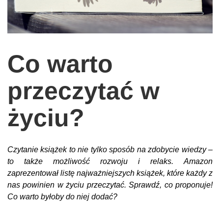
wychowanie dzieci
edukacja
zabawy dla dzieci
Co warto
Odżywianie
przeczytać w
Inspiracje
sposób na życie
życiu?
podróże
zrób to sam
Czytanie książek to nie tylko sposób na zdobycie wiedzy –
EKO – Styl
to także możliwość rozwoju i relaks. Amazon
kuchnia
zaprezentował listę najważniejszych książek, które każdy z
nas powinien w życiu przeczytać. Sprawdź, co proponuje!
praca
Co warto byłoby do niej dodać?
galerie