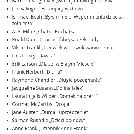
Barbara Kingsolver „Biblia jadowitego drzewa”
J.D. Salinger „Buszujący w zbożu”
Ishmael Beah „Było minęło. Wspomnienia dziecka-
żołnierza”
A. A. Milne „Chatka Puchatka”
Roald Dahl „Charlie i fabryka czekolady”
Viktor Frankl „Człowiek w poszukiwaniu sensu”
Lois Lowry „Dawca”
Erik Larson „Diabeł w Białym Mieście”
Frank Herbert „Diuna”
Raymond Chandler „Długie pożegnanie”
Jacqueline Susann „Dolina lalek”
Laura Ingalls Wilder „Domek na prerii”
Cormac McCarthy „Droga”
Jane Austen „Duma i uprzedzenie”
Salman Rushdie „Dzieci północy”
Anne Frank „Dziennik Anne Frank”