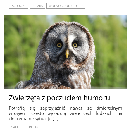
PODRÓŻE
RELAKS
WOLNOŚĆ OD STRESU
Zwierzęta z poczuciem humoru
Potrafią się zaprzyjaźnić nawet ze śmiertelnym
wrogiem, często wykazują wiele cech ludzkich, na
ekstremalne sytuacje […]
GALERIE
RELAKS