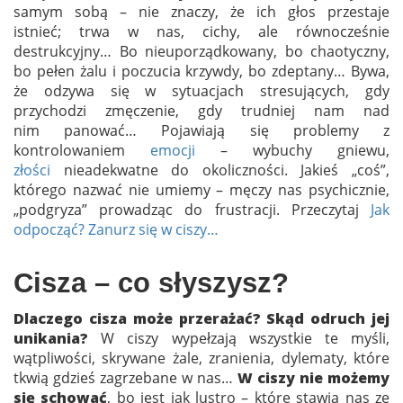
samym sobą – nie znaczy, że ich głos przestaje
istnieć; trwa w nas, cichy, ale równocześnie
destrukcyjny… Bo nieuporządkowany, bo chaotyczny,
bo pełen żalu i poczucia krzywdy, bo zdeptany… Bywa,
że odzywa się w sytuacjach stresujących, gdy
przychodzi zmęczenie, gdy trudniej nam nad
nim panować… Pojawiają się problemy z
kontrolowaniem
emocji
– wybuchy gniewu,
złości
nieadekwatne do okoliczności. Jakieś „coś”,
którego nazwać nie umiemy – męczy nas psychicznie,
„podgryza” prowadząc do frustracji. Przeczytaj
Jak
odpocząć? Zanurz się w ciszy…
Cisza – co słyszysz?
Dlaczego cisza może przerażać? Skąd odruch jej
unikania?
W ciszy wypełzają wszystkie te myśli,
wątpliwości, skrywane żale, zranienia, dylematy, które
tkwią gdzieś zagrzebane w nas…
W ciszy nie możemy
się schować
, bo jest jak lustro – które stawia nas ze