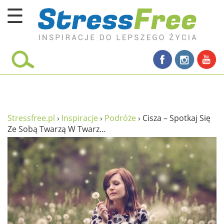
☰
Kursy online
zadbaj o siebie
ciało i fitness
umysł
Stressfree.pl
›
Inspiracje
›
Podróże
›
Cisza – Spotkaj Się
Ze Sobą Twarzą W Twarz…
proste życie
relaks
filozofia życia
wolność od stresu
miłość i rodzina
w rodzinie