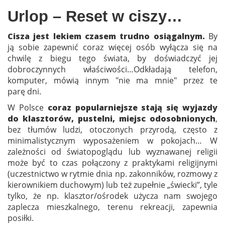
Urlop – Reset w ciszy…
Cisza jest lekiem czasem trudno osiągalnym.
By
ją sobie zapewnić coraz więcej osób wyłącza się na
chwilę z biegu tego świata, by doświadczyć jej
dobroczynnych właściwości…
Odkładają telefon,
komputer, mówią innym "nie ma mnie" przez te
parę dni.
W Polsce
coraz popularniejsze stają się wyjazdy
do klasztorów, pustelni, miejsc odosobnionych
,
bez tłumów ludzi, otoczonych przyrodą, często z
minimalistycznym wyposażeniem w pokojach… W
zależności od światopoglądu lub wyznawanej religii
może być to czas połączony z praktykami religijnymi
(uczestnictwo w rytmie dnia np. zakonników, rozmowy z
kierownikiem duchowym) lub też zupełnie „świecki”, tyle
tylko, że np. klasztor/ośrodek użycza nam swojego
zaplecza mieszkalnego, terenu rekreacji,
zapewnia
posiłki.