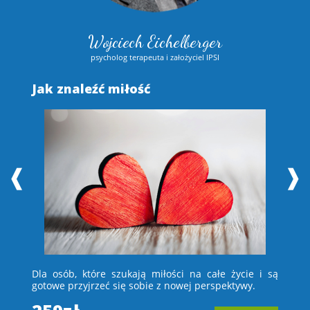
Wojciech Eichelberger
psycholog terapeuta i założyciel IPSI
Jak znaleźć miłość
S
❰
❱
 i
Dla osób, które szukają miłości na całe życie i są
D
e –
gotowe przyjrzeć się sobie z nowej perspektywy.
ch
wi