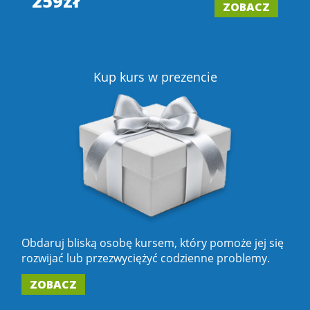
259zł
ZOBACZ
2
Z
Kup kurs w prezencie
Obdaruj bliską osobę kursem, który pomoże jej się
rozwijać lub przezwyciężyć codzienne problemy.
ZOBACZ