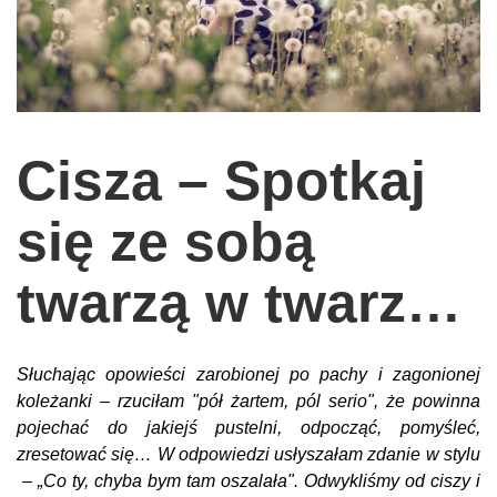
wychowanie dzieci
edukacja
zabawy dla dzieci
Odżywianie
Cisza – Spotkaj
Inspiracje
się ze sobą
sposób na życie
podróże
twarzą w twarz…
zrób to sam
EKO – Styl
Słuchając opowieści zarobionej po pachy i zagonionej
kuchnia
koleżanki – rzuciłam "pół żartem, pól serio", że powinna
praca
pojechać do jakiejś pustelni, odpocząć, pomyśleć,
zresetować się… W odpowiedzi usłyszałam zdanie w stylu
galerie
– „Co ty, chyba bym tam oszalała". Odwykliśmy od ciszy i