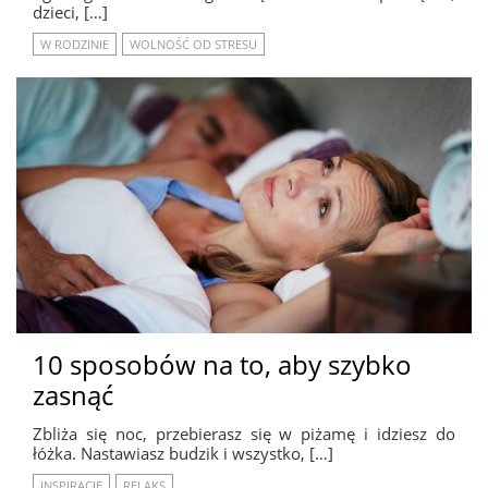
dzieci, […]
W RODZINIE
WOLNOŚĆ OD STRESU
10 sposobów na to, aby szybko
zasnąć
Zbliża się noc, przebierasz się w piżamę i idziesz do
łóżka. Nastawiasz budzik i wszystko, […]
INSPIRACJE
RELAKS