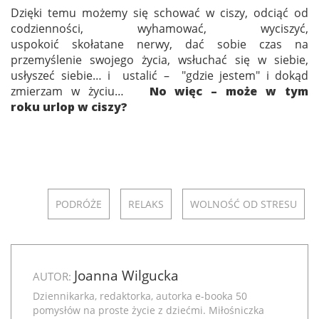
Dzięki temu możemy się schować w ciszy, odciąć od
codzienności, wyhamować, wyciszyć,
uspokoić skołatane nerwy, dać sobie czas na
przemyślenie swojego życia, wsłuchać się w siebie,
usłyszeć siebie… i ustalić – "gdzie jestem" i dokąd
zmierzam w życiu…
No więc – może w tym
roku urlop w ciszy?
PODRÓŻE
RELAKS
WOLNOŚĆ OD STRESU
Joanna Wilgucka
AUTOR:
Dziennikarka, redaktorka, autorka e-booka
50
pomysłów na proste życie z dziećmi
. Miłośniczka