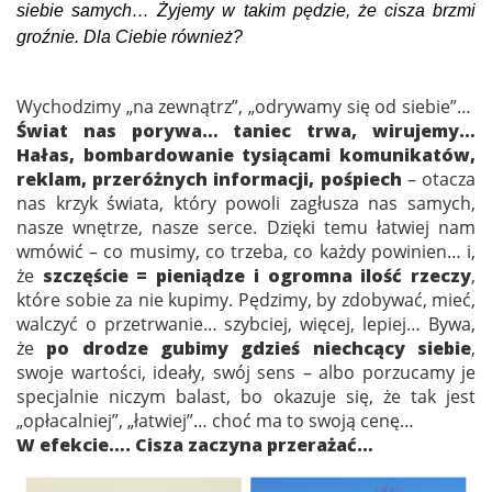
siebie samych… Żyjemy w takim pędzie, że cisza brzmi
groźnie. Dla Ciebie również?
Wychodzimy „na zewnątrz”, „odrywamy się od siebie”…
Świat nas porywa… taniec trwa, wirujemy…
Hałas, bombardowanie tysiącami komunikatów,
reklam, przeróżnych informacji, pośpiech
– otacza
nas krzyk świata, który powoli zagłusza nas samych,
nasze wnętrze, nasze serce. Dzięki temu łatwiej nam
wmówić – co musimy, co trzeba, co każdy powinien… i,
że
szczęście = pieniądze i ogromna ilość rzeczy
,
które sobie za nie kupimy. Pędzimy, by zdobywać, mieć,
walczyć o przetrwanie… szybciej, więcej, lepiej… Bywa,
że
po drodze gubimy gdzieś niechcący siebie
,
swoje wartości, ideały, swój sens – albo porzucamy je
specjalnie niczym balast, bo okazuje się, że tak jest
„opłacalniej”, „łatwiej”… choć ma to swoją cenę…
W efekcie…. Cisza zaczyna przerażać…