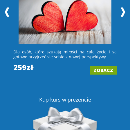
❰
❱
 i
Dla osób, które szukają miłości na całe życie i są
D
e –
gotowe przyjrzeć się sobie z nowej perspektywy.
ch
wi
259zł
ZOBACZ
2
Z
Kup kurs w prezencie