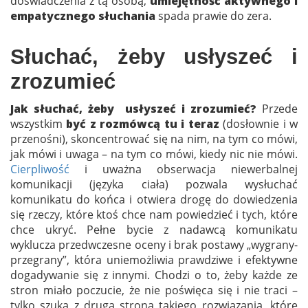
doświadczenia z tą osobą,
umiejętność aktywnego i
empatycznego słuchania
spada prawie do zera.
Słuchać, żeby usłyszeć i
zrozumieć
Jak słuchać, żeby usłyszeć i zrozumieć?
Przede
wszystkim
być z rozmówcą tu i teraz
(dosłownie i w
przenośni), skoncentrować się na nim, na tym co mówi,
jak mówi i uwaga – na tym co mówi, kiedy nic nie mówi.
Cierpliwość
i uważna obserwacja niewerbalnej
komunikacji (języka ciała) pozwala wysłuchać
komunikatu do końca i otwiera drogę do dowiedzenia
się rzeczy, które ktoś chce nam powiedzieć i tych, które
chce ukryć. Pełne bycie z nadawcą komunikatu
wyklucza przedwczesne oceny i brak postawy „wygrany-
przegrany”, która uniemożliwia prawdziwe i efektywne
dogadywanie się z innymi. Chodzi o to, żeby każde ze
stron miało poczucie, że nie poświęca się i nie traci –
tylko szuka z drugą stroną takiego rozwiązania, które