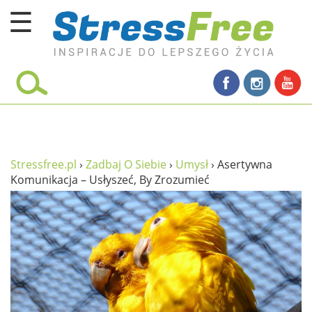
☰
Kursy online
zadbaj o siebie
ciało i fitness
umysł
Stressfree.pl
›
Zadbaj O Siebie
›
Umysł
›
Asertywna
Komunikacja – Usłyszeć, By Zrozumieć
proste życie
relaks
filozofia życia
wolność od stresu
miłość i rodzina
w rodzinie