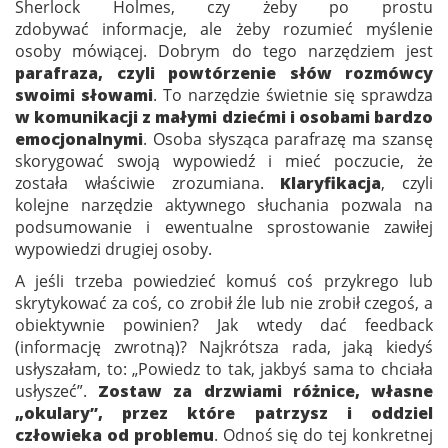
Sherlock Holmes, czy żeby po prostu
zdobywać informacje, ale żeby rozumieć myślenie
osoby mówiącej. Dobrym do tego narzędziem jest
parafraza, czyli powtórzenie słów rozmówcy
swoimi słowami
. To narzędzie świetnie się sprawdza
w komunikacji z małymi dziećmi i osobami bardzo
emocjonalnymi
. Osoba słysząca parafrazę ma szansę
skorygować swoją wypowiedź i mieć poczucie, że
została właściwie zrozumiana.
Klaryfikacja
, czyli
kolejne narzędzie aktywnego słuchania pozwala na
podsumowanie i ewentualne sprostowanie zawiłej
wypowiedzi drugiej osoby.
A jeśli trzeba powiedzieć komuś coś przykrego lub
skrytykować za coś, co zrobił źle lub nie zrobił czegoś, a
obiektywnie powinien? Jak wtedy dać feedback
(informację zwrotną)? Najkrótsza rada, jaką kiedyś
usłyszałam, to: „Powiedz to tak, jakbyś sama to chciała
usłyszeć”.
Zostaw za drzwiami różnice, własne
„okulary”, przez które patrzysz i oddziel
człowieka od problemu
. Odnoś się do tej konkretnej