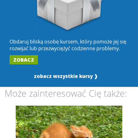
Obdaruj bliską osobę kursem, który pomoże jej się
rozwijać lub przezwyciężyć codzienne problemy.
ZOBACZ
zobacz wszystkie kursy ❱
Może zainteresować Cię także: