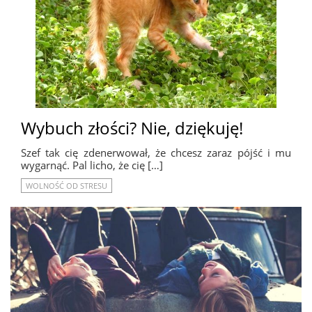
Wybuch złości? Nie, dziękuję!
Szef tak cię zdenerwował, że chcesz zaraz pójść i mu
wygarnąć. Pal licho, że cię […]
WOLNOŚĆ OD STRESU