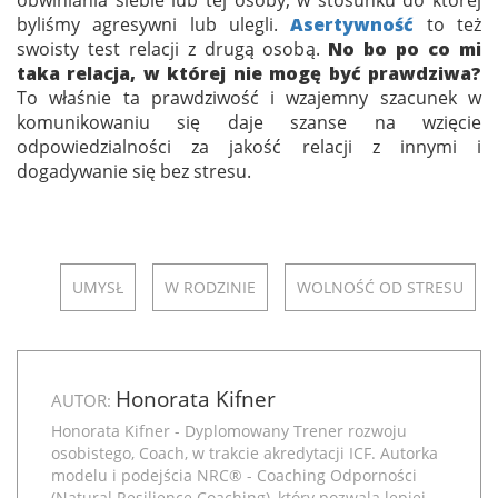
obwiniania siebie lub tej osoby, w stosunku do której
byliśmy agresywni lub ulegli.
Asertywność
to też
swoisty test relacji z drugą osobą.
No bo po co mi
taka relacja, w której nie mogę być prawdziwa?
To właśnie ta prawdziwość i wzajemny szacunek w
komunikowaniu się daje szanse na wzięcie
odpowiedzialności za jakość relacji z innymi i
dogadywanie się bez stresu.
UMYSŁ
W RODZINIE
WOLNOŚĆ OD STRESU
Honorata Kifner
AUTOR:
Honorata Kifner - Dyplomowany Trener rozwoju
osobistego, Coach, w trakcie akredytacji ICF. Autorka
modelu i podejścia NRC® - Coaching Odporności
(Natural Resilience Coaching), który pozwala lepiej