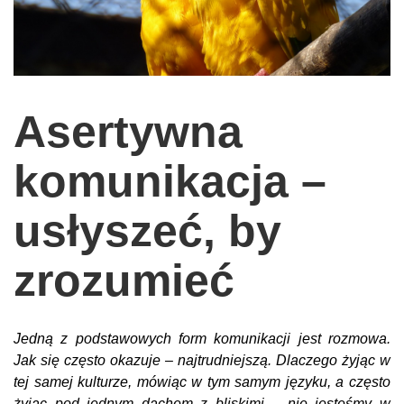
wychowanie dzieci
edukacja
zabawy dla dzieci
Asertywna
Odżywianie
Inspiracje
komunikacja –
sposób na życie
podróże
usłyszeć, by
zrób to sam
zrozumieć
EKO – Styl
kuchnia
Jedną z podstawowych form komunikacji jest rozmowa.
praca
Jak się często okazuje – najtrudniejszą. Dlaczego żyjąc w
galerie
tej samej kulturze, mówiąc w tym samym języku, a często
żyjąc pod jednym dachem z bliskimi – nie jesteśmy w