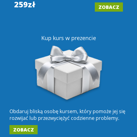
259zł
ZOBACZ
2
Z
Kup kurs w prezencie
Obdaruj bliską osobę kursem, który pomoże jej się
rozwijać lub przezwyciężyć codzienne problemy.
ZOBACZ