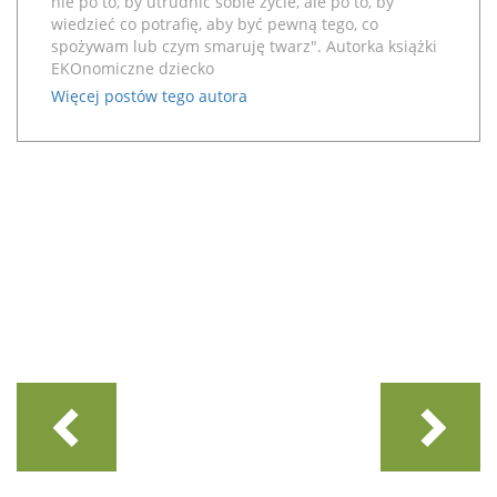
nie po to, by utrudnić sobie życie, ale po to, by
wiedzieć co potrafię, aby być pewną tego, co
spożywam lub czym smaruję twarz". Autorka książki
EKOnomiczne dziecko
Więcej postów tego autora