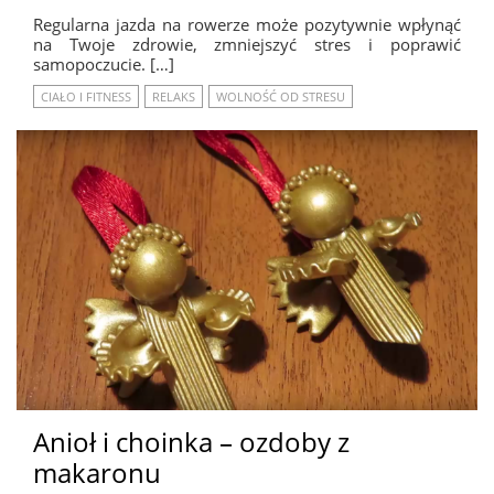
Regularna jazda na rowerze może pozytywnie wpłynąć
na Twoje zdrowie, zmniejszyć stres i poprawić
samopoczucie. […]
CIAŁO I FITNESS
RELAKS
WOLNOŚĆ OD STRESU
Anioł i choinka – ozdoby z
makaronu