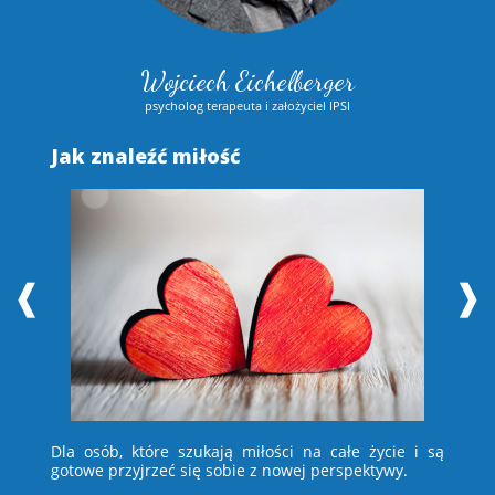
Wojciech Eichelberger
psycholog terapeuta i założyciel IPSI
Jak znaleźć miłość
S
❰
❱
 i
Dla osób, które szukają miłości na całe życie i są
D
e –
gotowe przyjrzeć się sobie z nowej perspektywy.
ch
wi