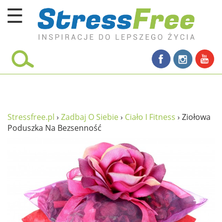
☰
Kursy online
zadbaj o siebie
ciało i fitness
umysł
Stressfree.pl
›
Zadbaj O Siebie
›
Ciało I Fitness
›
Ziołowa
Poduszka Na Bezsenność
proste życie
relaks
filozofia życia
wolność od stresu
miłość i rodzina
w rodzinie