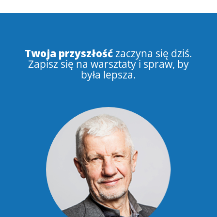
Twoja przyszłość
zaczyna się dziś.
Zapisz się na warsztaty i spraw, by
była lepsza.