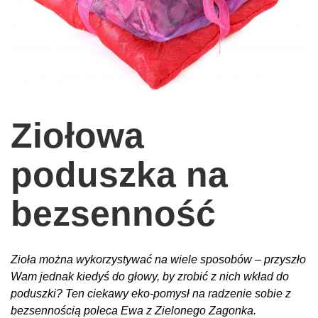
wychowanie dzieci
edukacja
zabawy dla dzieci
Odżywianie
Inspiracje
Ziołowa
sposób na życie
poduszka na
podróże
zrób to sam
bezsenność
EKO – Styl
kuchnia
Zioła można wykorzystywać na wiele sposobów – przyszło
praca
Wam jednak kiedyś do głowy, by zrobić z nich wkład do
galerie
poduszki? Ten ciekawy eko-pomysł na radzenie sobie z
bezsennością poleca Ewa z Zielonego Zagonka.