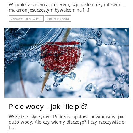
W zupie, z sosem albo serem, szpinakiem czy mięsem –
makaron jest częstym bywalcem na […]
ZABAWY DLA DZIECI
ZRÓB TO SAM
Picie wody – jak i ile pić?
Wszędzie słyszymy: Podczas upałów powinniśmy pić
dużo wody. Ale czy wiemy dlaczego? I czy rzeczywiście
[…]