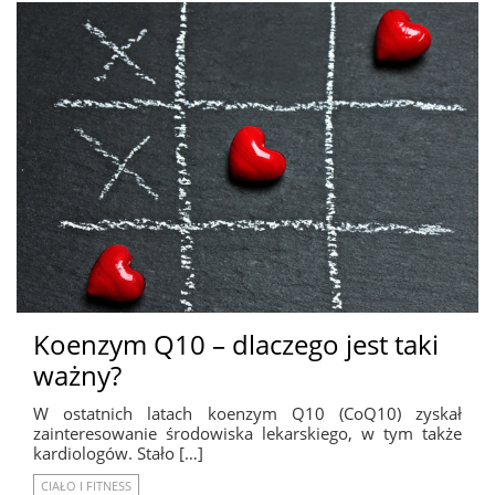
Koenzym Q10 – dlaczego jest taki
ważny?
W ostatnich latach koenzym Q10 (CoQ10) zyskał
zainteresowanie środowiska lekarskiego, w tym także
kardiologów. Stało […]
CIAŁO I FITNESS