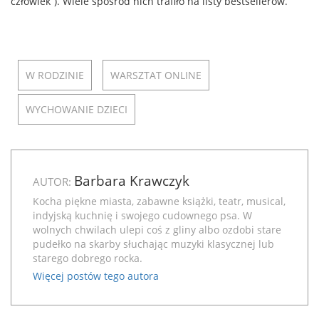
człowiek”). Wiele spośród nich trafiło na listy bestsellerów.
W RODZINIE
WARSZTAT ONLINE
WYCHOWANIE DZIECI
Barbara Krawczyk
AUTOR:
Kocha piękne miasta, zabawne książki, teatr, musical,
indyjską kuchnię i swojego cudownego psa. W
wolnych chwilach ulepi coś z gliny albo ozdobi stare
pudełko na skarby słuchając muzyki klasycznej lub
starego dobrego rocka.
Więcej postów tego autora