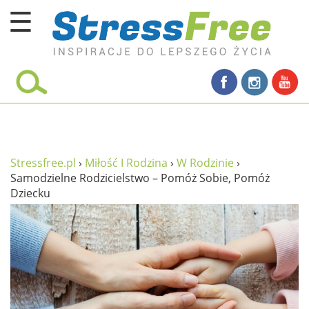
☰
Kursy online
zadbaj o siebie
ciało i fitness
umysł
Stressfree.pl
›
Miłość I Rodzina
›
W Rodzinie
›
Samodzielne Rodzicielstwo – Pomóż Sobie, Pomóż
proste życie
Dziecku
relaks
filozofia życia
wolność od stresu
miłość i rodzina
w rodzinie