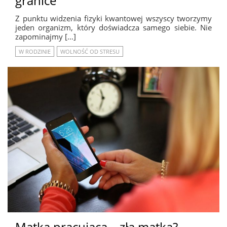
granice
Z punktu widzenia fizyki kwantowej wszyscy tworzymy
jeden organizm, który doświadcza samego siebie. Nie
zapominajmy […]
W RODZINIE
WOLNOŚĆ OD STRESU
Matka pracująca – zła matka?