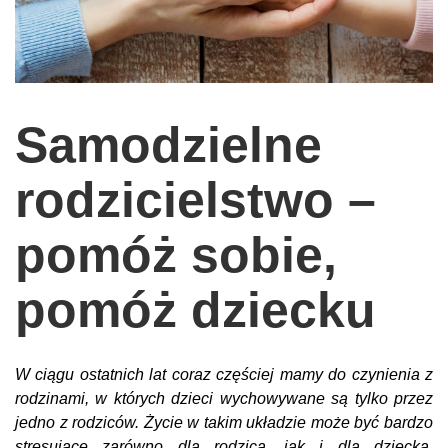
wychowanie dzieci
edukacja
zabawy dla dzieci
Samodzielne
Odżywianie
Inspiracje
rodzicielstwo –
sposób na życie
pomóż sobie,
podróże
zrób to sam
pomóż dziecku
EKO – Styl
kuchnia
W ciągu ostatnich lat coraz częściej mamy do czynienia z
praca
rodzinami, w których dzieci wychowywane są tylko przez
galerie
jedno z rodziców. Życie w takim układzie może być bardzo
stresujące zarówno dla rodzica, jak i dla dziecka.