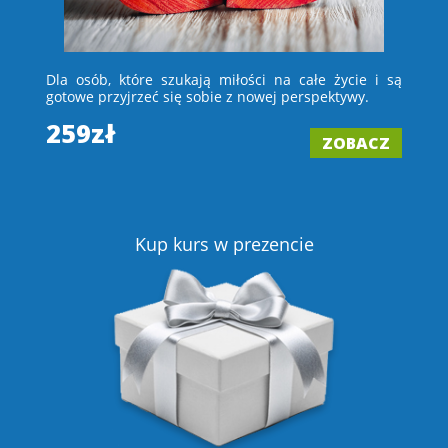
 i
Dla osób, które szukają miłości na całe życie i są
D
e –
gotowe przyjrzeć się sobie z nowej perspektywy.
ch
wi
259zł
ZOBACZ
2
Z
Kup kurs w prezencie