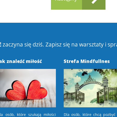
ć
zaczyna się dziś. Zapisz się na warsztaty i spr
ak znaleźć miłość
Strefa Mindfullnes
la osób, które szukają miłości
Dla osób, które chcą pozbyć 