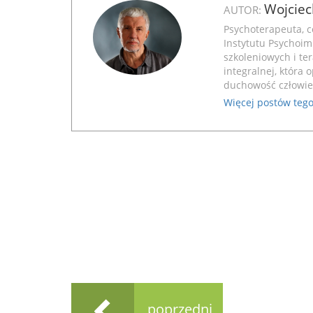
Wojciec
AUTOR:
Psychoterapeuta, c
Instytutu Psychoim
szkoleniowych i te
integralnej, która 
duchowość człowi
Więcej postów tego
poprzedni