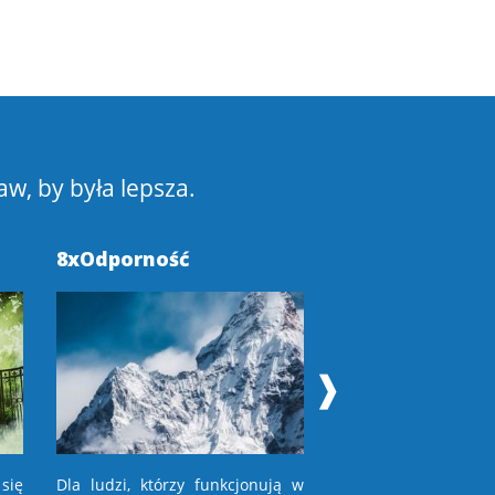
aw, by była lepsza.
8xOdporność
Pokochaj Swoje
❱
się
Dla ludzi, którzy funkcjonują w
Dla osób, które niec