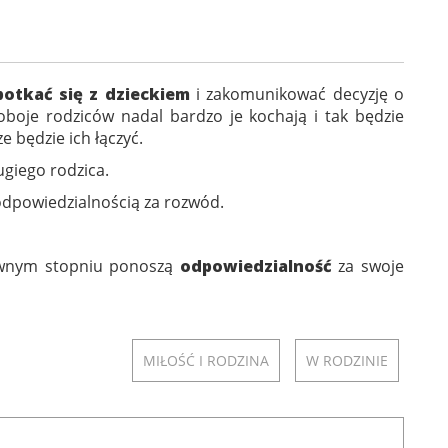
potkać się z dzieckiem
i zakomunikować decyzję o
 oboje rodziców nadal bardzo je kochają i tak będzie
e będzie ich łączyć.
giego rodzica.
odpowiedzialnością za rozwód.
 równym stopniu ponoszą
odpowiedzialność
za swoje
MIŁOŚĆ I RODZINA
W RODZINIE