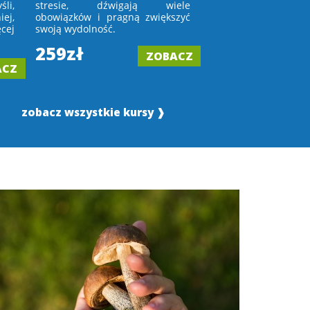
li,
stresie, dźwigają wiele
w lustro lub wchod
ej,
obowiązków i pragną zwiększyć
porównują się z in
cej
swoją wydolność.
tych, którym
zaakceptować upływ 
259zł
ZOBACZ
199zł
ACZ
zobacz wszystkie kursy ❱