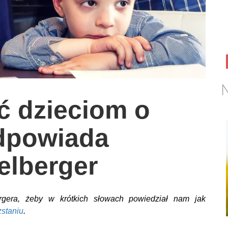
N
ć dzieciom o
dpowiada
elberger
ergera, żeby w krótkich słowach powiedział nam jak
zstaniu
.