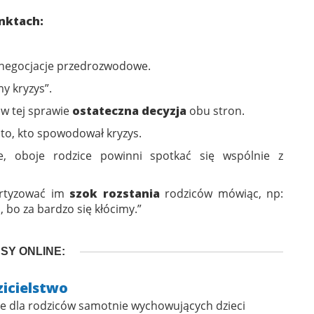
nktach:
i negocjacje przedrozwodowe.
y kryzys”.
 w tej sprawie
ostateczna decyzja
obu stron.
 to, kto spowodował kryzys.
ie, oboje rodzice powinni spotkać się wspólnie z
mortyzować im
szok rozstania
rodziców mówiąc, np:
 bo za bardzo się kłócimy.”
SY ONLINE:
icielstwo
e dla rodziców samotnie wychowujących dzieci