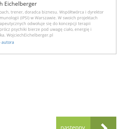
h Eichelberger
oach, trener, doradca biznesu. Współtwórca i dyrektor
munologii (IPSI) w Warszawie. W swoich projektach
rapeutycznych odwołuje się do koncepcji terapii
oprócz psychiki bierze pod uwagę ciało, energię i
eka.
WojciechEichelberger.pl
 autora
następny