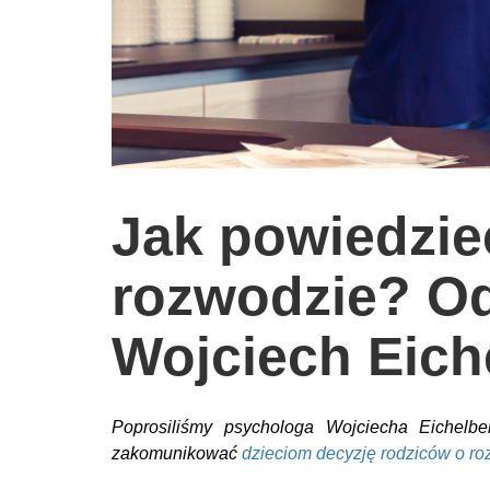
wychowanie dzieci
edukacja
zabawy dla dzieci
Odżywianie
Inspiracje
Jak powiedzie
sposób na życie
podróże
rozwodzie? O
zrób to sam
Wojciech Eich
EKO – Styl
kuchnia
praca
Poprosiliśmy psychologa Wojciecha Eichelb
galerie
zakomunikować
dzieciom decyzję rodziców o ro