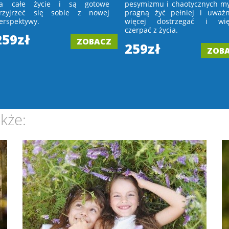
a całe życie i są gotowe
pesymizmu i chaotycznych myś
rzyjrzeć się sobie z nowej
pragną żyć pełniej i uważni
erspektywy.
więcej dostrzegać i wię
czerpać z życia.
259zł
ZOBACZ
259zł
ZOB
kże: