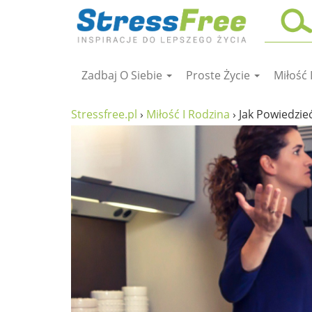
Zadbaj O Siebie
Proste Życie
Miłość 
Kursy online
zadbaj o siebie
Stressfree.pl
›
Miłość I Rodzina
›
Jak Powiedzie
ciało i fitness
umysł
proste życie
relaks
filozofia życia
wolność od stresu
miłość i rodzina
w rodzinie