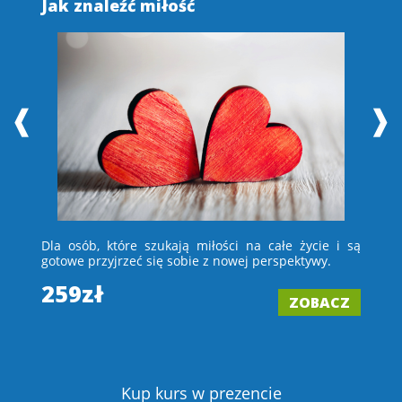
Jak znaleźć miłość
S
❰
❱
 i
Dla osób, które szukają miłości na całe życie i są
D
e –
gotowe przyjrzeć się sobie z nowej perspektywy.
ch
wi
259zł
ZOBACZ
2
Z
Kup kurs w prezencie