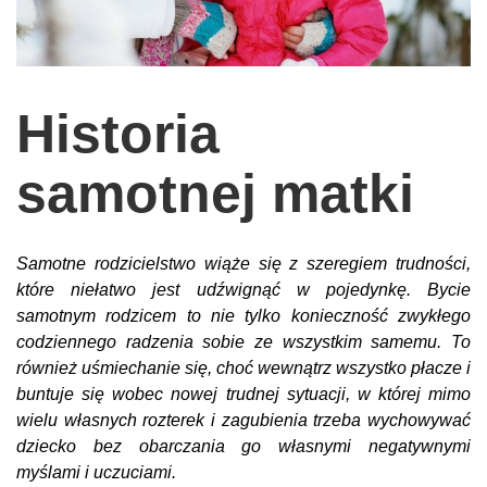
wychowanie dzieci
edukacja
zabawy dla dzieci
Historia
Odżywianie
samotnej matki
Inspiracje
sposób na życie
podróże
Samotne rodzicielstwo wiąże się z szeregiem trudności,
które niełatwo jest udźwignąć w pojedynkę. Bycie
zrób to sam
samotnym rodzicem to nie tylko konieczność zwykłego
EKO – Styl
codziennego radzenia sobie ze wszystkim samemu. To
również uśmiechanie się, choć wewnątrz wszystko płacze i
kuchnia
buntuje się wobec nowej trudnej sytuacji, w której mimo
praca
wielu własnych rozterek i zagubienia trzeba wychowywać
dziecko bez obarczania go własnymi negatywnymi
galerie
myślami i uczuciami.