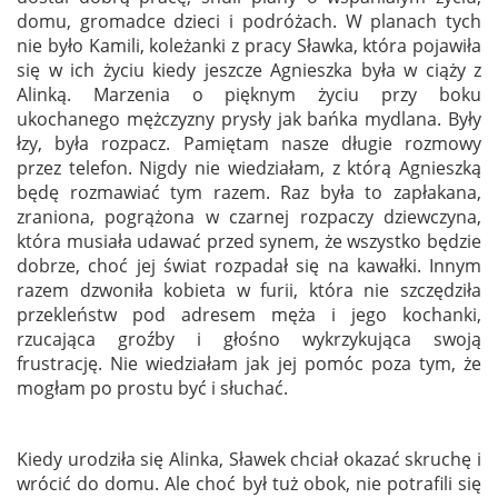
domu, gromadce dzieci i podróżach. W planach tych
nie było Kamili, koleżanki z pracy Sławka, która pojawiła
się w ich życiu kiedy jeszcze Agnieszka była w ciąży z
Alinką. Marzenia o pięknym życiu przy boku
ukochanego mężczyzny prysły jak bańka mydlana. Były
łzy, była rozpacz. Pamiętam nasze długie rozmowy
przez telefon. Nigdy nie wiedziałam, z którą Agnieszką
będę rozmawiać tym razem. Raz była to zapłakana,
zraniona, pogrążona w czarnej rozpaczy dziewczyna,
która musiała udawać przed synem, że wszystko będzie
dobrze, choć jej świat rozpadał się na kawałki. Innym
razem dzwoniła kobieta w furii, która nie szczędziła
przekleństw pod adresem męża i jego kochanki,
rzucająca groźby i głośno wykrzykująca swoją
frustrację. Nie wiedziałam jak jej pomóc poza tym, że
mogłam po prostu być i słuchać.
Kiedy urodziła się Alinka, Sławek chciał okazać skruchę i
wrócić do domu. Ale choć był tuż obok, nie potrafili się