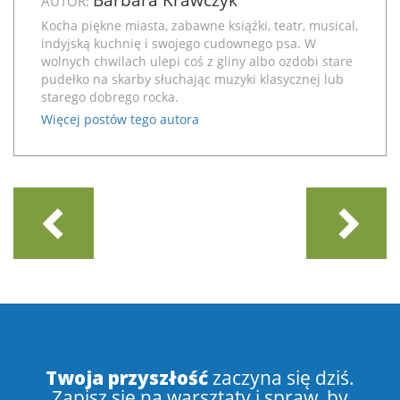
AUTOR:
Kocha piękne miasta, zabawne książki, teatr, musical,
indyjską kuchnię i swojego cudownego psa. W
wolnych chwilach ulepi coś z gliny albo ozdobi stare
pudełko na skarby słuchając muzyki klasycznej lub
starego dobrego rocka.
Więcej postów tego autora
Twoja przyszłość
zaczyna się dziś.
Zapisz się na warsztaty i spraw, by