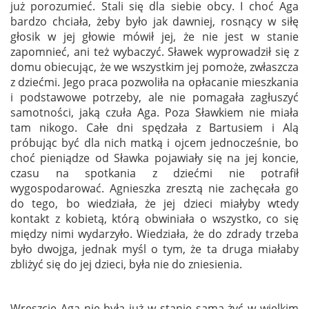
już porozumieć. Stali się dla siebie obcy. I choć Aga
bardzo chciała, żeby było jak dawniej, rosnący w siłę
głosik w jej głowie mówił jej, że nie jest w stanie
zapomnieć, ani też wybaczyć. Sławek wyprowadził się z
domu obiecując, że we wszystkim jej pomoże, zwłaszcza
z dziećmi. Jego praca pozwoliła na opłacanie mieszkania
i podstawowe potrzeby, ale nie pomagała zagłuszyć
samotności, jaką czuła Aga. Poza Sławkiem nie miała
tam nikogo. Całe dni spędzała z Bartusiem i Alą
próbując być dla nich matką i ojcem jednocześnie, bo
choć pieniądze od Sławka pojawiały się na jej koncie,
czasu na spotkania z dziećmi nie potrafił
wygospodarować. Agnieszka zresztą nie zachęcała go
do tego, bo wiedziała, że jej dzieci miałyby wtedy
kontakt z kobietą, którą obwiniała o wszystko, co się
między nimi wydarzyło. Wiedziała, że do zdrady trzeba
było dwojga, jednak myśl o tym, że ta druga miałaby
zbliżyć się do jej dzieci, była nie do zniesienia.
Wreszcie Aga nie była już w stanie sama żyć w wielkim