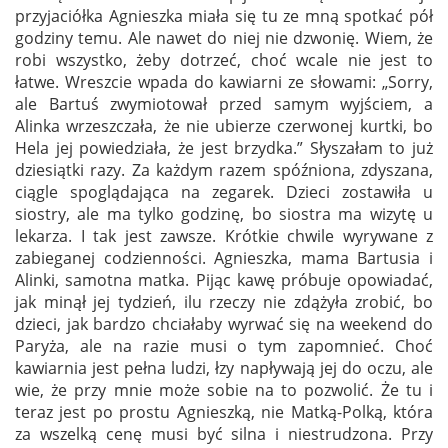
przyjaciółka Agnieszka miała się tu ze mną spotkać pół
godziny temu. Ale nawet do niej nie dzwonię. Wiem, że
robi wszystko, żeby dotrzeć, choć wcale nie jest to
łatwe. Wreszcie wpada do kawiarni ze słowami: „Sorry,
ale Bartuś zwymiotował przed samym wyjściem, a
Alinka wrzeszczała, że nie ubierze czerwonej kurtki, bo
Hela jej powiedziała, że jest brzydka.” Słyszałam to już
dziesiątki razy. Za każdym razem spóźniona, zdyszana,
ciągle spoglądająca na zegarek. Dzieci zostawiła u
siostry, ale ma tylko godzinę, bo siostra ma wizytę u
lekarza. I tak jest zawsze. Krótkie chwile wyrywane z
zabieganej codzienności. Agnieszka, mama Bartusia i
Alinki, samotna matka. Pijąc kawę próbuje opowiadać,
jak minął jej tydzień, ilu rzeczy nie zdążyła zrobić, bo
dzieci, jak bardzo chciałaby wyrwać się na weekend do
Paryża, ale na razie musi o tym zapomnieć. Choć
kawiarnia jest pełna ludzi, łzy napływają jej do oczu, ale
wie, że przy mnie może sobie na to pozwolić. Że tu i
teraz jest po prostu Agnieszką, nie Matką-Polką, która
za wszelką cenę musi być silna i niestrudzona. Przy