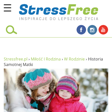
☰
Kursy online
zadbaj o siebie
ciało i fitness
umysł
Stressfree.pl
›
Miłość I Rodzina
›
W Rodzinie
›
Historia
Samotnej Matki
proste życie
relaks
filozofia życia
wolność od stresu
miłość i rodzina
w rodzinie