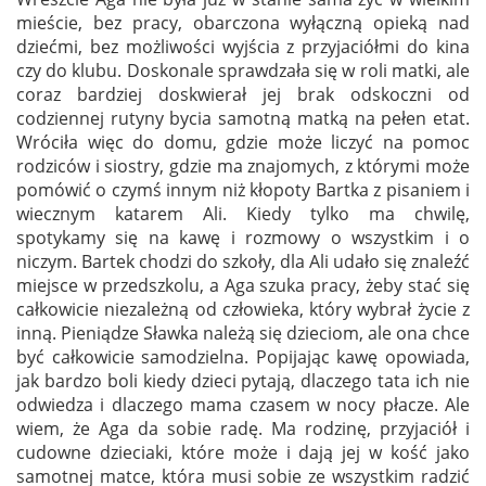
mieście, bez pracy, obarczona wyłączną opieką nad
dziećmi, bez możliwości wyjścia z przyjaciółmi do kina
czy do klubu. Doskonale sprawdzała się w roli matki, ale
coraz bardziej doskwierał jej brak odskoczni od
codziennej rutyny bycia samotną matką na pełen etat.
Wróciła więc do domu, gdzie może liczyć na pomoc
rodziców i siostry, gdzie ma znajomych, z którymi może
pomówić o czymś innym niż kłopoty Bartka z pisaniem i
wiecznym katarem Ali. Kiedy tylko ma chwilę,
spotykamy się na kawę i rozmowy o wszystkim i o
niczym. Bartek chodzi do szkoły, dla Ali udało się znaleźć
miejsce w przedszkolu, a Aga szuka pracy, żeby stać się
całkowicie niezależną od człowieka, który wybrał życie z
inną. Pieniądze Sławka należą się dzieciom, ale ona chce
być całkowicie samodzielna. Popijając kawę opowiada,
jak bardzo boli kiedy dzieci pytają, dlaczego tata ich nie
odwiedza i dlaczego mama czasem w nocy płacze. Ale
wiem, że Aga da sobie radę. Ma rodzinę, przyjaciół i
cudowne dzieciaki, które może i dają jej w kość jako
samotnej matce, która musi sobie ze wszystkim radzić