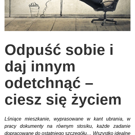
wychowanie dzieci
edukacja
zabawy dla dzieci
Odżywianie
Odpuść sobie i
Inspiracje
daj innym
sposób na życie
podróże
odetchnąć –
zrób to sam
EKO – Styl
ciesz się życiem
kuchnia
praca
Lśniące mieszkanie, wyprasowane w kant ubrania, w
galerie
pracy dokumenty na równym stosiku, każde zadanie
dopracowane do ostatniego szczegółu… Wszystko idealne