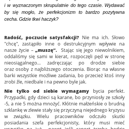
i w wyznaczonym skrupulatnie do tego czasie. Wydawać
by się mogło, że perfekcjonizm to bardzo pozytywna
cecha.
Gdzie tkwi haczyk?
Radość, poczucie satysfakcji?
Nie ma ich.
Słowo
"chcę", zastąpiło inne o destrukcyjnym wpływie na
nasze życie –
„muszę”.
Stając się jego niewolnikiem,
oddaliśmy się sami w kierat, rozpoczęli pęd w stronę
nieosiągalnego… zadręczając po drodze siebie
oraz osoby z najbliższego otoczenia. Biorąc na własne
barki wszystkie możliwe zadania, bo przecież ktoś inny
zrobi źle, niedbale i na pewno byle jak.
Nie tylko od siebie wymagamy
bycia perfekt.
Przypadki, gdy dzieci są karane, bo przyniosły ze szkoły
-5, a nie 5 można mnożyć. Kłótnie małżeńskie o brudną
szklankę w zlewie stały się przyczyną niejednego kryzysu
w związku. Wielu pracowników odczuło skutki
posiadania szefa perfekcjonisty, który musi mieć
wszystko na już… nawet jeśli raport trzeba będzie