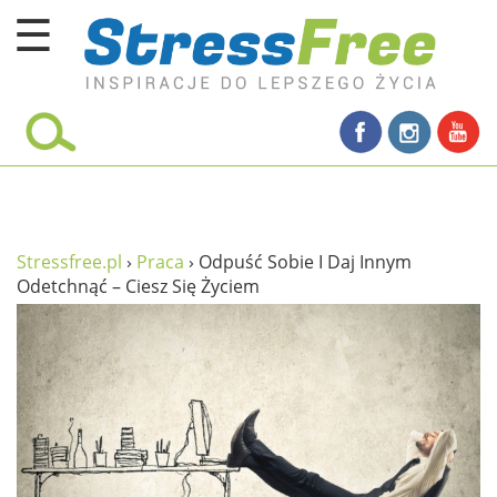
☰
Kursy online
zadbaj o siebie
ciało i fitness
umysł
Stressfree.pl
›
Praca
›
Odpuść Sobie I Daj Innym
Odetchnąć – Ciesz Się Życiem
proste życie
relaks
filozofia życia
wolność od stresu
miłość i rodzina
w rodzinie