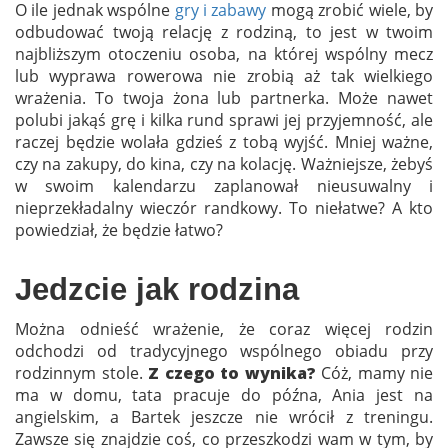
O ile jednak wspólne
gry i zabawy
mogą zrobić wiele, by
odbudować twoją relację z rodziną, to jest w twoim
najbliższym otoczeniu osoba, na której wspólny mecz
lub wyprawa rowerowa nie zrobią aż tak wielkiego
wrażenia. To twoja żona lub partnerka. Może nawet
polubi jakąś grę i kilka rund sprawi jej przyjemność, ale
raczej będzie wolała gdzieś z tobą wyjść. Mniej ważne,
czy na zakupy, do kina, czy na kolację. Ważniejsze, żebyś
w swoim kalendarzu zaplanował nieusuwalny i
nieprzekładalny wieczór randkowy. To niełatwe? A kto
powiedział, że będzie łatwo?
Jedzcie jak rodzina
Można odnieść wrażenie, że coraz więcej rodzin
odchodzi od tradycyjnego wspólnego obiadu przy
rodzinnym stole.
Z czego to wynika?
Cóż, mamy nie
ma w domu, tata pracuje do późna, Ania jest na
angielskim, a Bartek jeszcze nie wrócił z treningu.
Zawsze się znajdzie coś, co przeszkodzi wam w tym, by