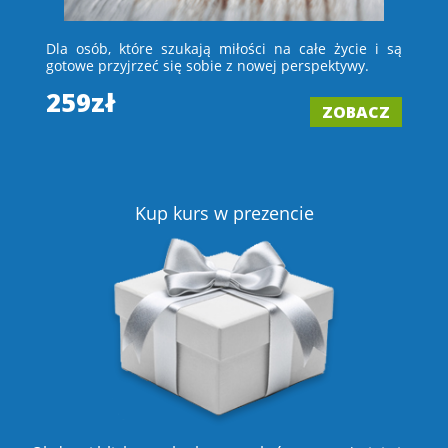
 i
Dla osób, które szukają miłości na całe życie i są
D
e –
gotowe przyjrzeć się sobie z nowej perspektywy.
ch
wi
259zł
ZOBACZ
2
Z
Kup kurs w prezencie