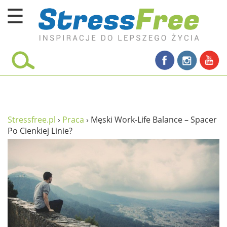
☰
Kursy online
zadbaj o siebie
ciało i fitness
umysł
Stressfree.pl
›
Praca
›
Męski Work-Life Balance – Spacer
Po Cienkiej Linie?
proste życie
relaks
filozofia życia
wolność od stresu
miłość i rodzina
w rodzinie