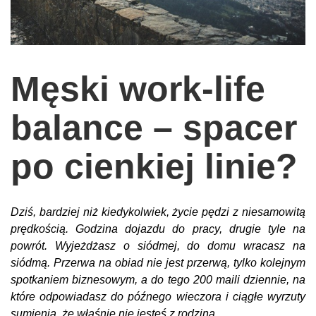
wychowanie dzieci
edukacja
zabawy dla dzieci
Męski work-life
Odżywianie
balance – spacer
Inspiracje
sposób na życie
po cienkiej linie?
podróże
zrób to sam
Dziś, bardziej niż kiedykolwiek, życie pędzi z niesamowitą
EKO – Styl
prędkością. Godzina dojazdu do pracy, drugie tyle na
kuchnia
powrót. Wyjeżdżasz o siódmej, do domu wracasz na
siódmą. Przerwa na obiad nie jest przerwą, tylko kolejnym
praca
spotkaniem biznesowym, a do tego 200 maili dziennie, na
galerie
które odpowiadasz do późnego wieczora i ciągłe wyrzuty
sumienia, że właśnie nie jesteś z rodziną.