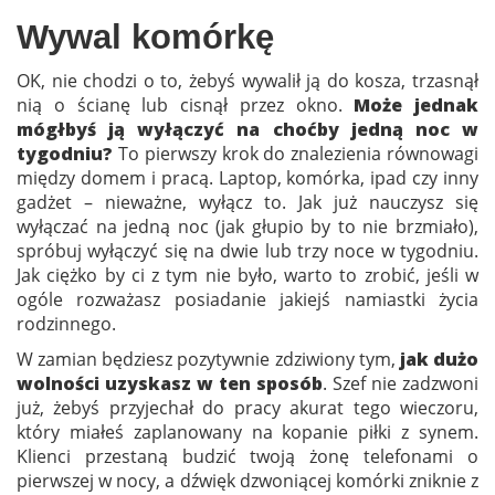
Wywal komórkę
OK, nie chodzi o to, żebyś wywalił ją do kosza, trzasnął
nią o ścianę lub cisnął przez okno.
Może jednak
mógłbyś ją wyłączyć na choćby jedną noc w
tygodniu?
To pierwszy krok do znalezienia równowagi
między domem i pracą. Laptop, komórka, ipad czy inny
gadżet – nieważne, wyłącz to. Jak już nauczysz się
wyłączać na jedną noc (jak głupio by to nie brzmiało),
spróbuj wyłączyć się na dwie lub trzy noce w tygodniu.
Jak ciężko by ci z tym nie było, warto to zrobić, jeśli w
ogóle rozważasz posiadanie jakiejś namiastki życia
rodzinnego.
W zamian będziesz pozytywnie zdziwiony tym,
jak dużo
wolności uzyskasz w ten sposób
. Szef nie zadzwoni
już, żebyś przyjechał do pracy akurat tego wieczoru,
który miałeś zaplanowany na kopanie piłki z synem.
Klienci przestaną budzić twoją żonę telefonami o
pierwszej w nocy, a dźwięk dzwoniącej komórki zniknie z