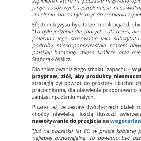
zapiekanki, które na początku nazywano opie
jarzyn rosołowych, resztek mięsa, mięs włókn
zmieleniu można było użyć do zrobienia zapie
Efektem kryzysu była także "nobilitacja" drobiu
"T
o było jedzenie dla chorych i dla dzieci, ale
polecano jego stosowanie jako substytutu 
podroby, mięso poprzyrastałe, czasem nawe
polskiej: baraninę, mięso królicze oraz mię
Stańczak-Wiślicz.
Dla zniwelowania złego smaku i zapachu –
w p
przypraw, ziół, aby produkty niesmaczn
strategią był powrót do prostoty i kuchni ch
pracochłonna, dla ułatwienia proponowano le
zamiast np. ośmiu małych.
Pisano też, że zestaw dwóch-trzech białek r
choćby niewielką ilością tłuszczu zwierzę
nawoływanie do przejścia na
wegetarian
"
Już na początku lat 80. w prasie kobiecej p
najlepiej przyswajalne, to powinno być oszc