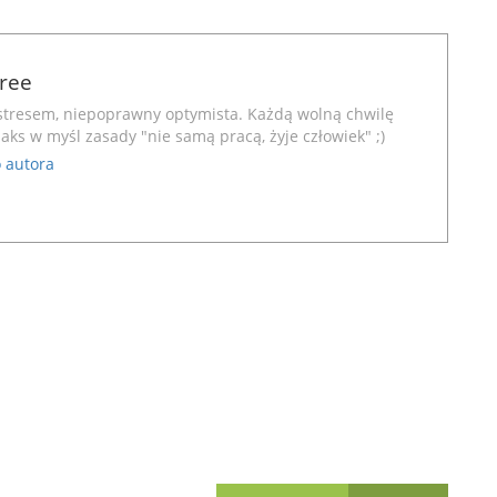
Free
stresem, niepoprawny optymista. Każdą wolną chwilę
aks w myśl zasady "nie samą pracą, żyje człowiek" ;)
 autora