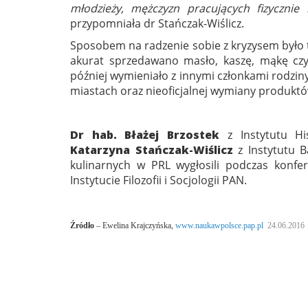
młodzieży, mężczyzn pracujących fizycznie
przypomniała dr Stańczak-Wiślicz.
Sposobem na radzenie sobie z kryzysem było
akurat sprzedawano masło, kaszę, mąkę czy 
później wymieniało z innymi członkami rodzi
miastach oraz nieoficjalnej wymiany produktó
Dr hab. Błażej Brzostek
z Instytutu H
Katarzyna Stańczak-Wiślicz
z Instytutu B
kulinarnych w PRL wygłosili podczas konfer
Instytucie Filozofii i Socjologii PAN.
Źródło
–
Ewelina Krajczyńska,
www.naukawpolsce.pap.pl
24.06.2016