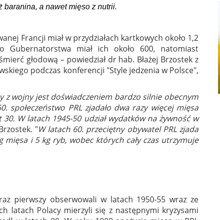
 baranina, a nawet mięso z nutrii.
anej Francji miał w przydziałach kartkowych około 1,2
ego Gubernatorstwa miał ich około 600, natomiast
śmierć głodową – powiedział dr hab. Błażej Brzostek z
skiego podczas konferencji "Style jedzenia w Polsce",
ny z wojny jest doświadczeniem bardzo silnie obecnym
50. społeczeństwo PRL zjadało dwa razy więcej mięsa
at 30. W latach 1945-50 udział wydatków na żywność w
Brzostek. "
W latach 60. przeciętny obywatel PRL zjada
 mięsa i 5 kg ryb, wobec których cały czas utrzymuje
 raz pierwszy obserwowali w latach 1950-55 wraz ze
ch latach Polacy mierzyli się z następnymi kryzysami