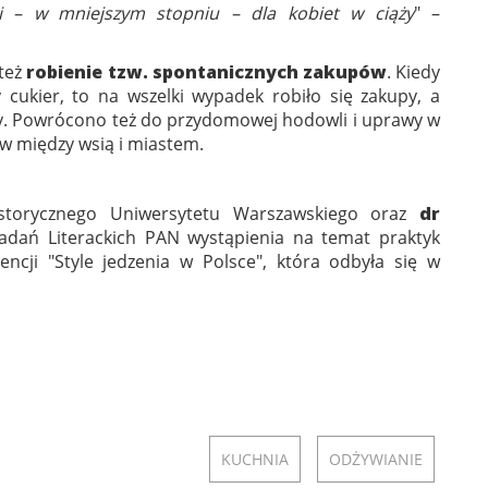
 i – w mniejszym stopniu – dla kobiet w ciąży
" –
 też
robienie tzw. spontanicznych zakupów
. Kiedy
cukier, to na wszelki wypadek robiło się zakupy, a
ny. Powrócono też do przydomowej hodowli i uprawy w
w między wsią i miastem.
istorycznego Uniwersytetu Warszawskiego oraz
dr
adań Literackich PAN wystąpienia na temat praktyk
encji "Style jedzenia w Polsce", która odbyła się w
KUCHNIA
ODŻYWIANIE