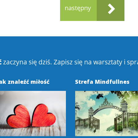
następny
ć
zaczyna się dziś. Zapisz się na warsztaty i spr
ak znaleźć miłość
Strefa Mindfullnes