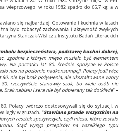
zedł w latach 80. W roku 1980 spożycie mięsa w PRL
ęsa wieprzowego; w roku 1982 spadło do 65,7 kg; a w
wiano się najbardziej. Gotowanie i kuchnia w latach
ożna było zobaczyć zachowania i aktywność zwykłych
tarzyna Stańczak-Wiślicz z Instytutu Badań Literackich
mbolu bezpieczeństwa, podstawę kuchni dobrej,
rzec, zgodnie z którym mięso musiało być elementem
owy. Na początku lat 80. średnie spożycie w Polsce
owało nas na poziomie nadkonsumpcji. Polacy jedli więc
 80. nie był brak pożywienia, ale ukształtowane wzory
a 80. rzeczywiście stanowiły szok, bo wiele osób nie
 Brak nabiału i sera nie był odbierany tak dotkliwie
" –
80. Polacy twórczo dostosowywali się do sytuacji, w
e legły w gruzach. "
Stawiano przede wszystkim na
wych resztek spożywczych, czyli mięsa, które zostało
aronu. Stąd wysyp przepisów na wszelkiego typu