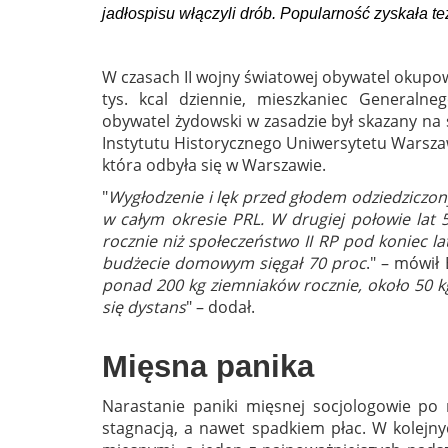
jadłospisu włączyli drób. Popularność zyskała też
W czasach II wojny światowej obywatel okupow
tys. kcal dziennie, mieszkaniec Generaln
obywatel żydowski w zasadzie był skazany na 
Instytutu Historycznego Uniwersytetu Warszaw
która odbyła się w Warszawie.
"
Wygłodzenie i lęk przed głodem odziedziczo
w całym okresie PRL. W drugiej połowie lat 
rocznie niż społeczeństwo II RP pod koniec l
budżecie domowym sięgał 70 proc
." – mówił 
ponad 200 kg ziemniaków rocznie, około 50 kg
się dystans
" – dodał.
Mięsna panika
Narastanie paniki mięsnej socjologowie po
stagnacją, a nawet spadkiem płac. W kolejny