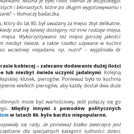
kankami. Można je było robić niemal ze wszystkiego:
istych i błoniastych, które po długim wygotowywaniu i
kanki
" – tłumaczy badaczka.
, który do lat 80. był uważany za mięso zbyt delikatne.
 kiedy stał się łatwiej dostępny niż inne rodzaje mięsa,
mięsa. Wykorzystywano też mięso gorszej jakości:
t niezbyt świeże, a także rzadko używane w kuchni
so wcześniej niejadane, np. nutrii
" – wyjaśniała dr
rasie kobiecej – zalecano dodawanie dużej ilości
e lub niezbyt świeże uczynić jadalnymi
. Kolejną
łopskiej: klusek, pierogów. Ponieważ była to kuchnia
pienie wielkich pierogów, aby każdy dostał dwa duże
oślinnych może być wartościowy, jeśli połączy się go
cego.
Między innymi z powodów politycznych
izm
w latach 80. było bardzo niepopularne.
ojawiały się rady, że ponieważ białko zwierzęce jest
zędzane dla specjalnych kategorii ludności: dzieci,