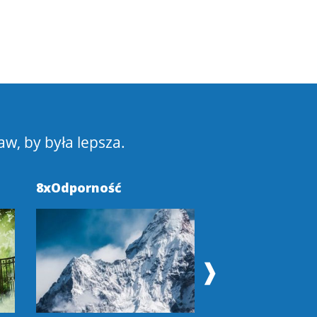
aw, by była lepsza.
8xOdporność
Pokochaj Swoje
❱