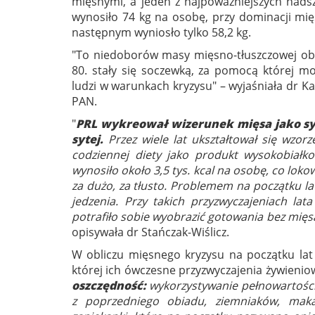
mięsnymi, a jeden z najpoważniejszych nads
wynosiło 74 kg na osobę, przy dominacji mi
następnym wyniosło tylko 58,2 kg.
"To niedoborów masy mięsno-tłuszczowej oba
80. stały się soczewką, za pomocą której m
ludzi w warunkach kryzysu" – wyjaśniała dr Ka
PAN.
"
PRL wykreował wizerunek mięsa jako sy
sytej.
Przez wiele lat ukształtował się wzo
codziennej diety jako produkt wysokobiałk
wynosiło około 3,5 tys. kcal na osobę, co lok
za dużo, za tłusto. Problemem na początku lat
jedzenia. Przy takich przyzwyczajeniach lat
potrafiło sobie wyobrazić gotowania bez mięsa.
opisywała dr Stańczak-Wiślicz.
W obliczu mięsnego kryzysu na początku lat 
której ich ówczesne przyzwyczajenia żywieniow
oszczędność:
wykorzystywanie pełnowartościo
z poprzedniego obiadu, ziemniaków, mak