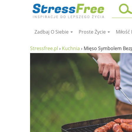
Zadbaj O Siebie
Proste Życie
Miłość 
Kursy online
zadbaj o siebie
Stressfree.pl
›
Kuchnia
›
Mięso Symbolem Bezp
ciało i fitness
umysł
proste życie
relaks
filozofia życia
wolność od stresu
miłość i rodzina
w rodzinie