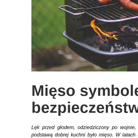
wychowanie dzieci
edukacja
zabawy dla dzieci
Odżywianie
Inspiracje
sposób na życie
podróże
zrób to sam
Mięso symbo
EKO – Styl
bezpieczeńst
kuchnia
praca
galerie
Lęk przed głodem, odziedziczony po wojnie
podstawą dobrej kuchni było mięso. W latach 8