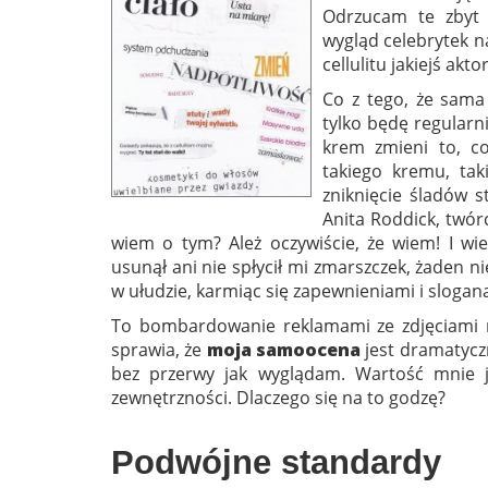
Odrzucam te zbyt 
wygląd celebrytek n
cellulitu jakiejś aktor
Co z tego, że sam
tylko będę regular
krem zmieni to, c
takiego kremu, tak
zniknięcie śladów s
Anita Roddick, twór
wiem o tym? Ależ oczywiście, że wiem! I wi
usunął ani nie spłycił mi zmarszczek, żaden ni
w ułudzie, karmiąc się zapewnieniami i sloga
To bombardowanie reklamami ze zdjęciami 
sprawia, że
moja samoocena
jest dramatyczn
bez przerwy jak wyglądam. Wartość mnie j
zewnętrzności. Dlaczego się na to godzę?
Podwójne standardy