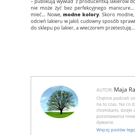
– publikują wywiad z producentką lakierów do p
nie może żyć bez perfekcyjnego manicure… 
mieć… Nowe,
modne kolory
. Skoro modne,
odcień lakieru w jakiś cudowny sposób sprawi,
do sklepu po lakier, a wieczorem przetestuję…
Maja Ra
AUTOR:
Chętnie podzieli s
na to czas. Na co 
chomikami, dzięki 
pozostawania niew
dywanie.
Więcej postów tego