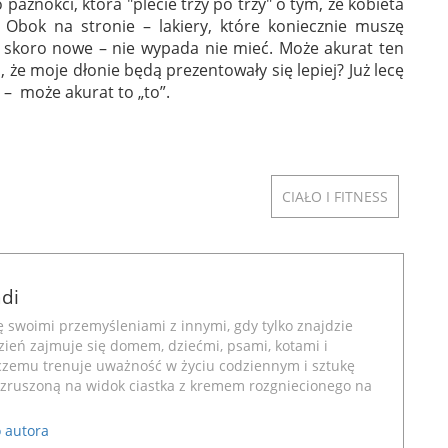
aznokci, która "plecie trzy po trzy" o tym, że kobieta
Obok na stronie – lakiery, które koniecznie muszę
 skoro nowe – nie wypada nie mieć. Może akurat ten
 że moje dłonie będą prezentowały się lepiej? Już lecę
 – może akurat to „to”.
CIAŁO I FITNESS
di
ię swoimi przemyśleniami z innymi, gdy tylko znajdzie
dzień zajmuje się domem, dziećmi, psami, kotami i
czemu trenuje uważność w życiu codziennym i sztukę
zruszoną na widok ciastka z kremem rozgniecionego na
 autora