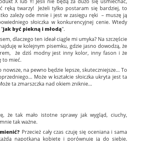
rodukt X lub Y! Jeśli nie będą za dużo się uśmiechać,
ć ręką twarzy! Jeżeli tylko postaram się bardziej, to
stko zależy ode mnie i jest w zasięgu ręki – muszę ją
powiedniego słoiczka w konkurencyjnej cenie. Wtedy
 "
Jak być piekną i młodą
".
sem, dlaczego ten ideał ciągle mi umyka? Na szczęście
ajduję w kolejnym pisemku, gdzie jasno dowodzą, że
 krem, że dziś modny jest inny kolor, inny fason i że
 to mieć.
o nowsze, na pewno będzie lepsze, skuteczniejsze… To
oprzedniego… Może w kształcie słoiczka ukryta jest ta
Może ta zmarszczka nad okiem zniknie…
ę, że tak mało istotne sprawy jak wygląd, ciuchy,
a mnie tak ważne.
zmienić?
Przecież cały czas czuję się oceniana i sama
ażdą napotkaną kobietę i porównuję ją do siebie.