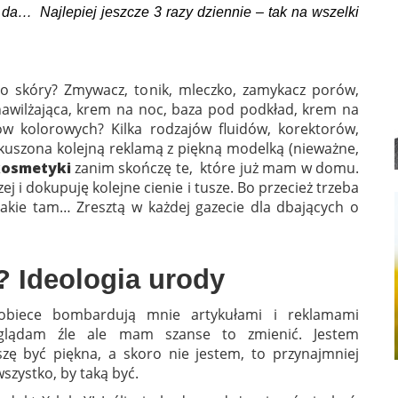
da… Najlepiej jeszcze 3 razy dziennie – tak na wszelki
 skóry? Zmywacz, tonik, mleczko, zamykacz porów,
nawilżająca, krem na noc, baza pod podkład, krem na
 kolorowych? Kilka rodzajów fluidów, korektorów,
 skuszona kolejną reklamą z piękną modelką (nieważne,
osmetyki
zanim skończę te, które już mam w domu.
 i dokupuję kolejne cienie i tusze. Bo przecież trzeba
takie tam… Zresztą w każdej gazecie dla dbających o
? Ideologia urody
obiece bombardują mnie artykułami i reklamami
glądam źle ale mam szanse to zmienić. Jestem
zę być piękna, a skoro nie jestem, to przynajmniej
wszystko, by taką być.