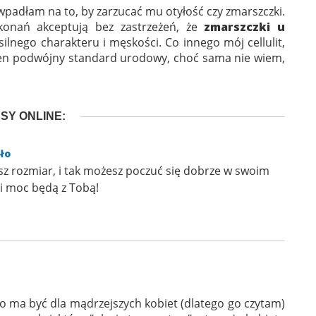
 wpadłam na to, by zarzucać mu otyłość czy zmarszczki.
konań akceptują bez zastrzeżeń, że
zmarszczki u
silnego charakteru i męskości. Co innego mój cellulit,
en podwójny standard urodowy, choć sama nie wiem,
SY ONLINE:
ło
isz rozmiar, i tak możesz poczuć się dobrze w swoim
 i moc będą z Tobą!
ma być dla mądrzejszych kobiet (dlatego go czytam)