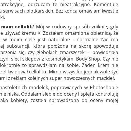
atrakcyjne, odrzucam te nieatrakcyjne. Komentuję
a serwisach plotkarskich. Bez końca omawiam kwestie
ki.
a
mam
cellulit
? Mój w cudowny sposób zniknie, gdy
nie używać kremu X. Zostałam omamiona obietnicą, że
o w moim ciele jest naturalne i normalne."Nie ma
iej substancji, która położona na skórę spowoduje
tarzenia się, czy głębokich zmarszczek" – powiedziała
czyni sieci sklepów z kosmetykami Body Shop. Czy nie
elokrotnie to sprawdziłam na sobie. Żaden krem nie
e zlikwidował cellulitu. Mimo wszystko jednak wolę żyć
nami z reklam kolejnych super nowoczesnych mazideł.
nastoletnich modelek, poprawianych w Photoshopie
ie niska. Oddałam siebie do oceny i spięta kontroluję
ako kobiety, została sprowadzona do oceny mojej