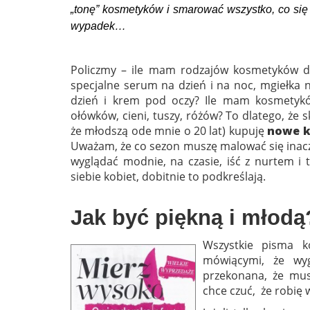
„tonę” kosmetyków i smarować wszystko, co się 
wypadek…
Policzmy – ile mam rodzajów kosmetyków do
specjalne serum na dzień i na noc, mgiełka 
dzień i krem pod oczy? Ile mam kosmetyków
ołówków, cieni, tuszy, różów? To dlatego, że
że młodszą ode mnie o 20 lat) kupuję
nowe
k
Uważam, że co sezon muszę malować się inaczej
wyglądać modnie, na czasie, iść z nurtem i 
siebie kobiet, dobitnie to podkreślają.
Jak być piękną i młodą
Wszystkie pisma k
mówiącymi, że wy
przekonana, że mus
chce czuć, że robię 