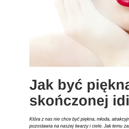
wychowanie dzieci
edukacja
zabawy dla dzieci
Odżywianie
Inspiracje
sposób na życie
podróże
zrób to sam
Jak być piękn
EKO – Styl
skończonej idi
kuchnia
praca
galerie
Która z nas nie chce być piękna, młoda, atrakcyj
pozostawia na naszej twarzy i ciele. Jak temu z