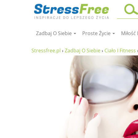
Zadbaj O Siebie
Proste Życie
Miłość 
Kursy online
zadbaj o siebie
Stressfree.pl
›
Zadbaj O Siebie
›
Ciało I Fitness
ciało i fitness
umysł
proste życie
relaks
filozofia życia
wolność od stresu
miłość i rodzina
w rodzinie