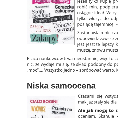
Jeżeli tylko kupię p
robić min, podpiera
osiągnę ideał. Wszy
tylko włożyć do od
posiądę tajemnicę –
Zastanawia mnie cza
odpowiedź zawsze zn
jest jeszcze lepszy
muszę, znowu muszę
Praca naukowców trwa nieustannie, więc to c
nic, że wydaje mi się, że skład podobny do p
„moc”…. Wszystko jedno – spróbować warto. 
Niska samoocena
Czasami się wstydz
makijaż stały się dl
Ale jak mogę to 
oceniam. Skanuję k