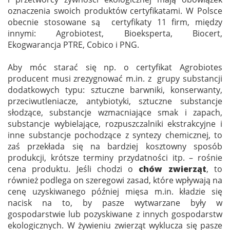
oznaczenia swoich produktów certyfikatami. W Polsce
obecnie stosowane są certyfikaty 11 firm, między
innymi: Agrobiotest, Bioeksperta, Biocert,
Ekogwarancja PTRE, Cobico i PNG.
Aby móc starać się np. o certyfikat Agrobiotes
producent musi zrezygnować m.in. z grupy substancji
dodatkowych typu: sztuczne barwniki, konserwanty,
przeciwutleniacze, antybiotyki, sztuczne substancje
słodzące, substancje wzmacniające smak i zapach,
substancje wybielające, rozpuszczalniki ekstrakcyjne i
inne substancje pochodzące z syntezy chemicznej, to
zaś przekłada się na bardziej kosztowny sposób
produkcji, krótsze terminy przydatności itp. – rośnie
cena produktu. Jeśli chodzi o
chów zwierząt
, to
również podlega on szeregowi zasad, które wpływają na
cenę uzyskiwanego później mięsa m.in. kładzie się
nacisk na to, by pasze wytwarzane były w
gospodarstwie lub pozyskiwane z innych gospodarstw
ekologicznych. W żywieniu zwierząt wyklucza się pasze