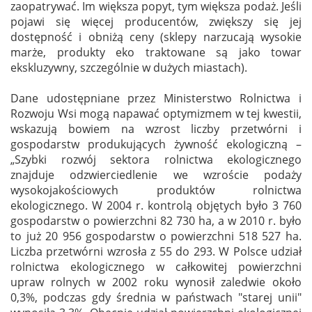
zaopatrywać. Im większa popyt, tym większa podaż. Jeśli
pojawi się więcej producentów, zwiększy się jej
dostępność i obniżą ceny (sklepy narzucają wysokie
marże, produkty eko traktowane są jako towar
ekskluzywny, szczególnie w dużych miastach).
Dane udostępniane przez Ministerstwo Rolnictwa i
Rozwoju Wsi mogą napawać optymizmem w tej kwestii,
wskazują bowiem na wzrost liczby przetwórni i
gospodarstw produkujących żywność ekologiczną –
„Szybki rozwój sektora rolnictwa ekologicznego
znajduje odzwierciedlenie we wzroście podaży
wysokojakościowych produktów rolnictwa
ekologicznego. W 2004 r. kontrolą objętych było 3 760
gospodarstw o powierzchni 82 730 ha, a w 2010 r. było
to już 20 956 gospodarstw o powierzchni 518 527 ha.
Liczba przetwórni wzrosła z 55 do 293. W Polsce udział
rolnictwa ekologicznego w całkowitej powierzchni
upraw rolnych w 2002 roku wynosił zaledwie około
0,3%, podczas gdy średnia w państwach "starej unii"