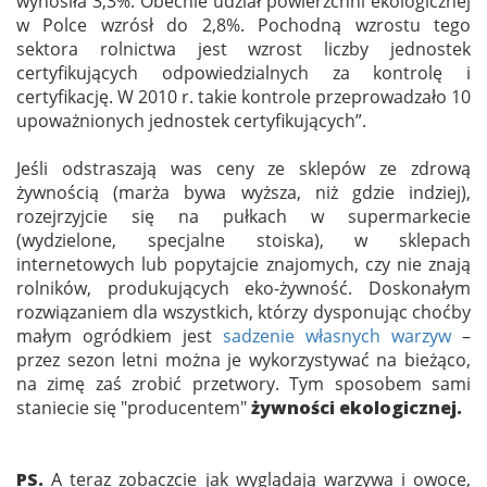
wynosiła 3,3%. Obecnie udział powierzchni ekologicznej
w Polce wzrósł do 2,8%. Pochodną wzrostu tego
sektora rolnictwa jest wzrost liczby jednostek
certyfikujących odpowiedzialnych za kontrolę i
certyfikację. W 2010 r. takie kontrole przeprowadzało 10
upoważnionych jednostek certyfikujących”.
Jeśli odstraszają was ceny ze sklepów ze zdrową
żywnością (marża bywa wyższa, niż gdzie indziej),
rozejrzyjcie się na pułkach w supermarkecie
(wydzielone, specjalne stoiska), w sklepach
internetowych lub popytajcie znajomych, czy nie znają
rolników, produkujących eko-żywność. Doskonałym
rozwiązaniem dla wszystkich, którzy dysponując choćby
małym ogródkiem jest
sadzenie własnych warzyw
–
przez sezon letni można je wykorzystywać na bieżąco,
na zimę zaś zrobić przetwory. Tym sposobem sami
staniecie się "producentem"
żywności ekologicznej.
PS.
A teraz zobaczcie jak wyglądają warzywa i owoce,