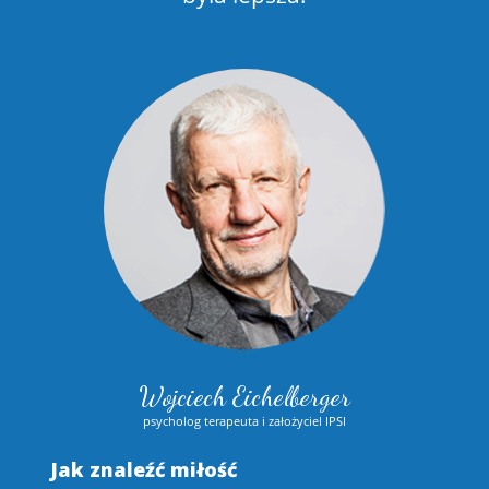
Wojciech Eichelberger
psycholog terapeuta i założyciel IPSI
Jak znaleźć miłość
S