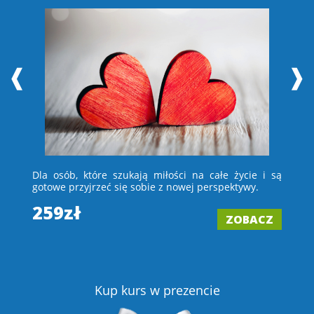
❰
❱
 i
Dla osób, które szukają miłości na całe życie i są
D
e –
gotowe przyjrzeć się sobie z nowej perspektywy.
ch
wi
259zł
ZOBACZ
2
Z
Kup kurs w prezencie