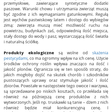
przemysłowe, zawierające syntetyczne dodatki
paszowe. Warunki chowu i utrzymania zwierząt muszą
być zgodne z ich wymaganiami gatunkowymi. Regułą
jest wychów pastwiskowy latem i dostęp do wybiegów
zimą: zwierzęta muszą mieć możliwość ruchu na
powietrzu, budynkach zaś, odpowiednią ilość miejsca,
stały dostęp do wody i pasz, wystarczającą ilość światła
i naturalną ściółkę.
Produkty ekologiczne
są wolne od
skażenia
pestycydami
, co ma ogromny wpływ na ich cenę. Użycie
środków ochrony roślin wpływa znacząco na ilość i
jakość plonów. Ogranicza się w ten sposób straty, do
jakich mogłoby dojść na skutek chorób i szkodników
pustoszących uprawy oraz stymuluje jakość i ilość
zbiorów. Powstałe w następstwie tego owoce i warzywa,
są sprzedawane po niskich kosztach, co przekłada się
również na późniejszą cenę produktów z nich
wytworzonych. Jeśli np. truskawki są tanie – dżem z nich
również będzie miał konkurencyjną cenę. I