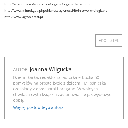
http://ec.europa.eu/agriculture/organic/organic-farming_pl
http://www.minrol.gov.pl/pol/Jakosc-zywnosci/Rolnictwo-ekologiczne
http://www.agrobiotest.pl
EKO - STYL
Joanna Wilgucka
AUTOR:
Dziennikarka, redaktorka, autorka e-booka
50
pomysłów na proste życie z dziećmi
. Miłośniczka
czekolady z orzechami i oregano. W wolnych
chwilach czyta książki i zastanawia się jak wydłużyć
dobę.
Więcej postów tego autora