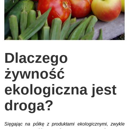
wychowanie dzieci
edukacja
zabawy dla dzieci
Odżywianie
Inspiracje
Dlaczego
sposób na życie
podróże
żywność
zrób to sam
ekologiczna jest
EKO – Styl
kuchnia
droga?
praca
galerie
Sięgając na półkę z produktami ekologicznymi, zwykle