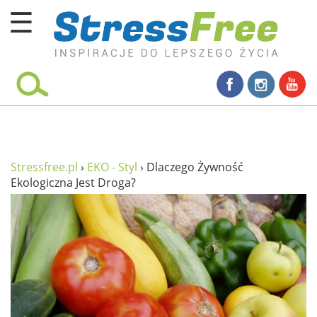
☰
Kursy online
zadbaj o siebie
ciało i fitness
umysł
Stressfree.pl
›
EKO - Styl
›
Dlaczego Żywność
Ekologiczna Jest Droga?
proste życie
relaks
filozofia życia
wolność od stresu
miłość i rodzina
w rodzinie