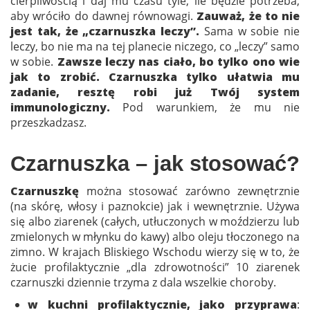
cierpliwością i daj mu czasu tyle, ile będzie potrzeba,
aby wróciło do dawnej równowagi.
Zauważ, że to nie
jest tak, że „czarnuszka leczy”.
Sama w sobie nie
leczy, bo nie ma na tej planecie niczego, co „leczy” samo
w sobie.
Zawsze leczy nas ciało, bo tylko ono wie
jak to zrobić. Czarnuszka tylko ułatwia mu
zadanie, resztę robi już Twój system
immunologiczny.
Pod warunkiem, że mu nie
przeszkadzasz.
Czarnuszka – jak stosować?
Czarnuszkę
można stosować zarówno zewnętrznie
(na skórę, włosy i paznokcie) jak i wewnętrznie. Używa
się albo ziarenek (całych, utłuczonych w moździerzu lub
zmielonych w młynku do kawy) albo oleju tłoczonego na
zimno. W krajach Bliskiego Wschodu wierzy się w to, że
żucie profilaktycznie „dla zdrowotności” 10 ziarenek
czarnuszki dziennie trzyma z dala wszelkie choroby.
w kuchni profilaktycznie, jako przyprawa
: