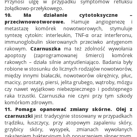
Przynosi ulgę w przypadku symptomów refluksu
żołądkowo-przełykowego.
10. Ma działanie cytotoksyczne –
przeciwnowotworowe.
Hamuje angiogenezę i
metastazę komórek nowotworowych, stymuluje
syntezę cytokin: interleukin, TNF-α oraz interferonu,
immunoglobulin skierowanych przeciwko antygenom
rakowym.
Czarnuszka
ma też zdolność wywołania
apoptozy (zaprogramowanej śmierci) komórek
rakowych – działa silnie antyutleniająco. Badania były
robione w stosunku do licznych rodzajów nowotworów,
między innymi białaczki, nowotworów okrężnicy, płuc,
macicy, prostaty, piersi, jelita grubego, wątroby, mózgu
czy nawet wyjątkowo niebezpiecznego i podstępnego
raka trzustki. Czarnuszka nie czyni przy tym szkody
komórkom zdrowym.
11. Pomaga opanować zmiany skórne. Olej z
czarnuszki
jest tradycyjnie stosowany w przypadkach
trądziku, łuszczycy, przy atopowym zapaleniu skóry,
grzybicy skóry, wysypek, zmianach wywołanych
zakażeniem bakteryjnym lub poparzeniem słonecznym.