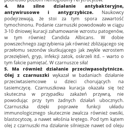
4. Ma silne działanie antybakteryjne,
antywirusowe i antygrzybicze.
Naukowcy
podejrzewają, że stoi za tym spora zawartość
tymochinonu. Podanie czarnuszki powodowało w ciągu
3-10 dniowej kuracji zahamowanie wzrostu patogenów,
w tym również Candida Albicans. W dobie
powszechnego zagrzybienia jak również zbliżającego się
przełomu sezonów skutkującego jak zwykle wzrostem
przeziębień, gryp, infekcji zatok, oskrzeli itd. – warto o
tym fakcie pamiętać. W czarnuszce siła!
5. Ma również działanie przeciwpasożytnicze.
Olej z czarnuszki
wykazał w badaniach działanie
przeciwtasiemcowe u dzieci chorujących na
tasiemczycę. Czarnuszkowa kuracja okazała się też
skuteczna w przypadku zakażeń przywrą, nie
powodując przy tym żadnych działań ubocznych.
Czarnuszka dzięki poprawie funkcji układu
immunologicznego skutecznie zwalcza również owsiki,
blastocytozę, a nawet włośnia krętego. Pod tym kątem
olej z czarnuszki ma działanie silniejsze nawet od oleju