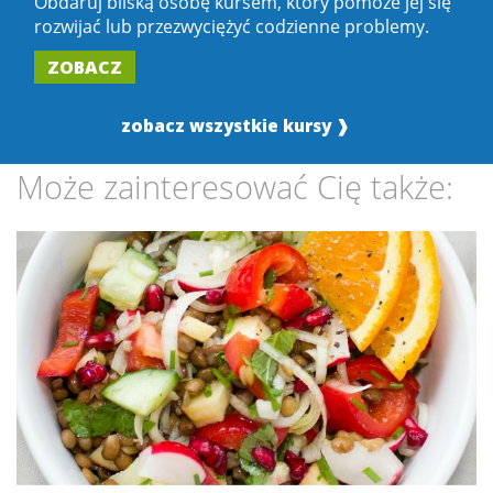
Obdaruj bliską osobę kursem, który pomoże jej się
rozwijać lub przezwyciężyć codzienne problemy.
ZOBACZ
zobacz wszystkie kursy ❱
Może zainteresować Cię także: