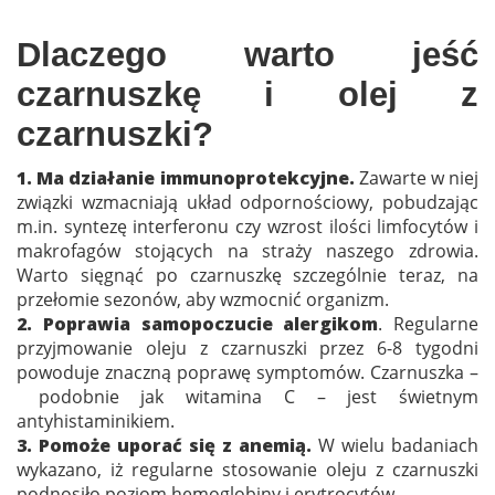
Dlaczego warto jeść
czarnuszkę i olej z
czarnuszki?
1. Ma działanie immunoprotekcyjne.
Zawarte w niej
związki wzmacniają układ odpornościowy, pobudzając
m.in. syntezę interferonu czy wzrost ilości limfocytów i
makrofagów stojących na straży naszego zdrowia.
Warto sięgnąć po czarnuszkę szczególnie teraz, na
przełomie sezonów, aby wzmocnić organizm.
2. Poprawia samopoczucie alergikom
. Regularne
przyjmowanie oleju z czarnuszki przez 6-8 tygodni
powoduje znaczną poprawę symptomów. Czarnuszka –
podobnie jak witamina C – jest świetnym
antyhistaminikiem.
3. Pomoże uporać się z anemią.
W wielu badaniach
wykazano, iż regularne stosowanie oleju z czarnuszki
podnosiło poziom hemoglobiny i erytrocytów.