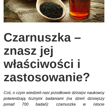
wychowanie dzieci
edukacja
zabawy dla dzieci
Odżywianie
Czarnuszka –
Inspiracje
znasz jej
sposób na życie
podróże
właściwości i
zrób to sam
zastosowanie?
EKO – Styl
kuchnia
praca
Coś, o czym wiedzieli nasi przodkowie dzisiejsi naukowcy
potwierdzają licznymi badaniami (na dzień dzisiejszy
galerie
ponad 700 badań): czarnuszka w istocie