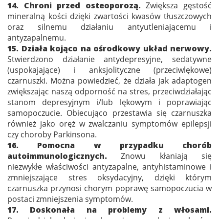
14. Chroni przed osteoporozą.
Zwiększa gęstość
mineralną kości dzięki zwartości kwasów tłuszczowych
oraz silnemu działaniu antyutleniającemu i
antyzapalnemu.
15. Działa kojąco na ośrodkowy układ nerwowy.
Stwierdzono działanie antydepresyjne, sedatywne
(uspokajające) i anksjolityczne (przeciwlękowe)
czarnuszki. Można powiedzieć, że działa jak adaptogen
zwiększając naszą odporność na stres, przeciwdziałając
stanom depresyjnym i/lub lękowym i poprawiając
samopoczucie. Obiecująco przestawia się czarnuszka
również jako oręż w zwalczaniu symptomów epilepsji
czy choroby Parkinsona.
16. Pomocna w przypadku chorób
autoimmunologicznych.
Znowu kłaniają się
niezwykłe właściwości antyzapalne, antyhistaminowe i
zmniejszające stres oksydacyjny, dzięki którym
czarnuszka przynosi chorym poprawę samopoczucia w
postaci zmniejszenia symptomów.
17. Doskonała na problemy z włosami.