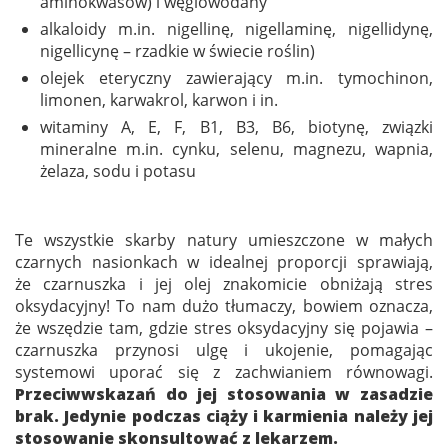
aminokwasów) i węglowodany
alkaloidy m.in. nigellinę, nigellaminę, nigellidynę,
nigellicynę – rzadkie w świecie roślin)
olejek eteryczny zawierający m.in. tymochinon,
limonen, karwakrol, karwon i in.
witaminy A, E, F, B1, B3, B6, biotynę, związki
mineralne m.in. cynku, selenu, magnezu, wapnia,
żelaza, sodu i potasu
Te wszystkie skarby natury umieszczone w małych
czarnych nasionkach w idealnej proporcji sprawiają,
że czarnuszka i jej olej znakomicie obniżają stres
oksydacyjny! To nam dużo tłumaczy, bowiem oznacza,
że wszędzie tam, gdzie stres oksydacyjny się pojawia –
czarnuszka przynosi ulgę i ukojenie, pomagając
systemowi uporać się z zachwianiem równowagi.
Przeciwwskazań do jej stosowania w zasadzie
brak. Jedynie podczas ciąży i karmienia należy jej
stosowanie skonsultować z lekarzem.