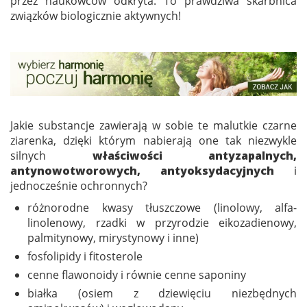
przez naukowców odkryta. To prawdziwa skarbnica
związków biologicznie aktywnych!
Jakie substancje zawierają w sobie te malutkie czarne
ziarenka, dzięki którym nabierają one tak niezwykle
silnych
właściwości antyzapalnych,
antynowotworowych, antyoksydacyjnych
i
jednocześnie ochronnych?
różnorodne kwasy tłuszczowe (linolowy, alfa-
linolenowy, rzadki w przyrodzie eikozadienowy,
palmitynowy, mirystynowy i inne)
fosfolipidy i fitosterole
cenne flawonoidy i równie cenne saponiny
białka (osiem z dziewięciu niezbędnych