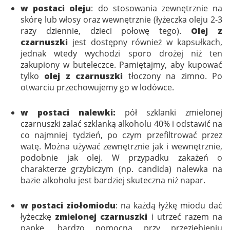
w postaci oleju
: do stosowania zewnętrznie na
skórę lub włosy oraz wewnętrznie (łyżeczka oleju 2-3
razy dziennie, dzieci połowę tego).
Olej z
czarnuszki
jest dostępny również w kapsułkach,
jednak wtedy wychodzi sporo drożej niż ten
zakupiony w buteleczce. Pamiętajmy, aby kupować
tylko
olej z czarnuszki
tłoczony na zimno. Po
otwarciu przechowujemy go w lodówce.
w postaci nalewki:
pół szklanki zmielonej
czarnuszki zalać szklanką alkoholu 40% i odstawić na
co najmniej tydzień, po czym przefiltrować przez
watę. Można używać zewnętrznie jak i wewnętrznie,
podobnie jak olej. W przypadku zakażeń o
charakterze grzybiczym (np. candida) nalewka na
bazie alkoholu jest bardziej skuteczna niż napar.
w postaci ziołomiodu
: na każdą łyżkę miodu dać
łyżeczkę
zmielonej czarnuszki
i utrzeć razem na
papkę, bardzo pomocną przy przeziębieniu