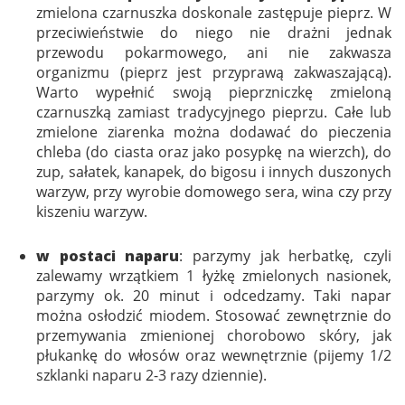
zmielona czarnuszka doskonale zastępuje pieprz. W
przeciwieństwie do niego nie drażni jednak
przewodu pokarmowego, ani nie zakwasza
organizmu (pieprz jest przyprawą zakwaszającą).
Warto wypełnić swoją pieprzniczkę zmieloną
czarnuszką zamiast tradycyjnego pieprzu. Całe lub
zmielone ziarenka można dodawać do pieczenia
chleba (do ciasta oraz jako posypkę na wierzch), do
zup, sałatek, kanapek, do bigosu i innych duszonych
warzyw, przy wyrobie domowego sera, wina czy przy
kiszeniu warzyw.
w postaci naparu
: parzymy jak herbatkę, czyli
zalewamy wrzątkiem 1 łyżkę zmielonych nasionek,
parzymy ok. 20 minut i odcedzamy. Taki napar
można osłodzić miodem. Stosować zewnętrznie do
przemywania zmienionej chorobowo skóry, jak
płukankę do włosów oraz wewnętrznie (pijemy 1/2
szklanki naparu 2-3 razy dziennie).