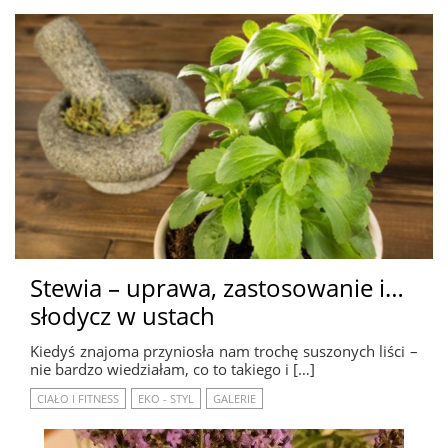
Stewia – uprawa, zastosowanie i…
słodycz w ustach
Kiedyś znajoma przyniosła nam trochę suszonych liści –
nie bardzo wiedziałam, co to takiego i […]
CIAŁO I FITNESS
EKO - STYL
GALERIE