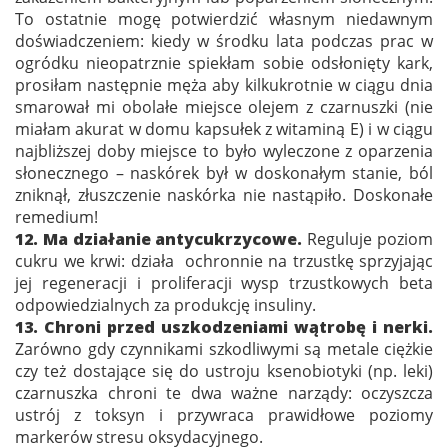
To ostatnie mogę potwierdzić własnym niedawnym
doświadczeniem: kiedy w środku lata podczas prac w
ogródku nieopatrznie spiekłam sobie odsłonięty kark,
prosiłam następnie męża aby kilkukrotnie w ciągu dnia
smarował mi obolałe miejsce olejem z czarnuszki (nie
miałam akurat w domu kapsułek z witaminą E) i w ciągu
najbliższej doby miejsce to było wyleczone z oparzenia
słonecznego – naskórek był w doskonałym stanie, ból
zniknął, złuszczenie naskórka nie nastąpiło. Doskonałe
remedium!
12. Ma działanie antycukrzycowe.
Reguluje poziom
cukru we krwi: działa ochronnie na trzustkę sprzyjając
jej regeneracji i proliferacji wysp trzustkowych beta
odpowiedzialnych za produkcję insuliny.
13. Chroni przed uszkodzeniami wątrobę i nerki.
Zarówno gdy czynnikami szkodliwymi są metale ciężkie
czy też dostające się do ustroju ksenobiotyki (np. leki)
czarnuszka chroni te dwa ważne narządy: oczyszcza
ustrój z toksyn i przywraca prawidłowe poziomy
markerów stresu oksydacyjnego.