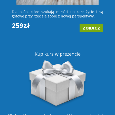
 i
Dla osób, które szukają miłości na całe życie i są
D
e –
gotowe przyjrzeć się sobie z nowej perspektywy.
ch
wi
259zł
ZOBACZ
2
Z
Kup kurs w prezencie