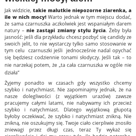
Jak widzicie,
takie malutkie niepozorne ziarenka, a
ile w nich mocy!
Warto jednak w tym miejscu dodać,
że sama czarnuszka aczkolwiek jest wspaniałym darem
natury –
nie zastąpi zmiany stylu życia
. Żeby była
jasność: jeśli dla przykładu chcesz pozbyć się candidy ze
swoich jelit, to nie wystarczy tylko samo stosowanie w
tym celu czarnuszki jeśli jednocześnie nadal opychać
się będziesz codziennie tonami słodyczy.
Jeśli tak – to
nie narzekaj potem, że „ta cała czarnuszka w ogóle nie
działa”
Żyjemy ponadto w czasach gdy wszystko chcemy
szybko i natychmiast. Nie zapominajmy jednak, że na
nasze dolegliwości (z wyjątkiem urazów) zawsze
pracujemy całymi latami, nie nabywamy ich przecież
szybko i natychmiast. Dlatego wyjątkową głupotą
byłoby oczekiwać, że szybko i natychmiast znikną. Nie
znikną, nie oszukujmy się. Twoje ciało cierpliwie znosiło
zniewagi przez długi czas, teraz Ty wykaż się