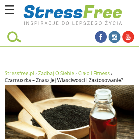
☰
Kursy online
zadbaj o siebie
ciało i fitness
umysł
Stressfree.pl
›
Zadbaj O Siebie
›
Ciało I Fitness
›
Czarnuszka – Znasz Jej Właściwości I Zastosowanie?
proste życie
relaks
filozofia życia
wolność od stresu
miłość i rodzina
w rodzinie