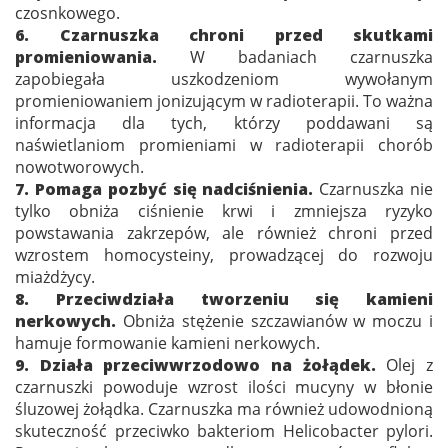
czosnkowego.
6. Czarnuszka chroni przed skutkami
promieniowania.
W badaniach czarnuszka
zapobiegała uszkodzeniom wywołanym
promieniowaniem jonizującym w radioterapii. To ważna
informacja dla tych, którzy poddawani są
naświetlaniom promieniami w radioterapii chorób
nowotworowych.
7. Pomaga pozbyć się nadciśnienia.
Czarnuszka nie
tylko obniża ciśnienie krwi i zmniejsza ryzyko
powstawania zakrzepów, ale również chroni przed
wzrostem homocysteiny, prowadzącej do rozwoju
miażdżycy.
8. Przeciwdziała tworzeniu się kamieni
nerkowych.
Obniża stężenie szczawianów w moczu i
hamuje formowanie kamieni nerkowych.
9. Działa przeciwwrzodowo na żołądek.
Olej z
czarnuszki powoduje wzrost ilości mucyny w błonie
śluzowej żołądka. Czarnuszka ma również udowodnioną
skuteczność przeciwko bakteriom Helicobacter pylori.