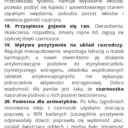
Przeciwdziała łysieniu, hamuje wypadanie włosów,
pozwala pozbyć się łupieżu i spowodowanego stanem
zapalnym swędzenia, pobudza porost włosów i
zwiększa gęstość czupryny.
18. Przyspiesza gojenie się ran.
Owrzodzenia,
skaleczenia, rozpadliny, zmiany ropne itd. zagoją się
szybciej dzięki czarnuszce.
19. Wpływa pozytywnie na układ rozrodczy.
Reguluje miesiączkowanie, wspomaga laktację u matek
karmiących, a nawet stwierdzono jej działanie
antykoncepcyjne podobne do etynyloestradiolu
(syntetycznego estrogenu, składnika współczesnych
tabletek antykoncepcyjnych), nie wykazując
jednocześnie aktywności estrogenowej. Dobra
wiadomość dla panów jest taka, że
czarnuszka
naturalnie podnosi u nich poziom testosteronu.
20. Pomocna dla astmatyków.
Po kilku tygodniach
stosowania oleju z czarnuszki uzyskano znaczącą
poprawę u 80% badanych (szczególnie pozytywnie
odpowiadały dzieci): poprawiła się wydolność płuc,
ustąpił świszczący oddech i można było zmniejszyć