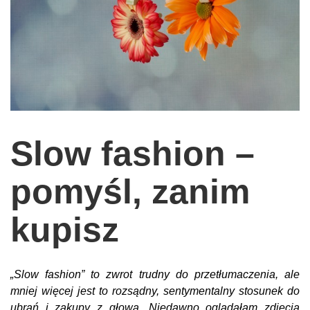
wychowanie dzieci
edukacja
zabawy dla dzieci
Odżywianie
Inspiracje
sposób na życie
Slow fashion –
podróże
pomyśl, zanim
zrób to sam
EKO – Styl
kupisz
kuchnia
praca
„Slow fashion” to zwrot trudny do przetłumaczenia, ale
galerie
mniej więcej jest to rozsądny, sentymentalny stosunek do
ubrań i zakupy z głową. Niedawno oglądałam zdjęcia