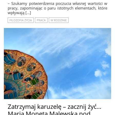
– Szukamy potwierdzenia poczucia własnej wartości w
pracy, zapominając o paru istotnych elementach, które
wpływają […]
FILOZOFIA ŻYCIA
PRACA
W RODZINIE
Zatrzymaj karuzelę – zacznij żyć…
Maria Moneta Malewska pod