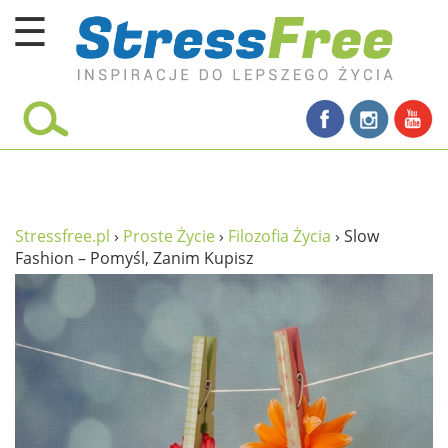
☰
Kursy online
zadbaj o siebie
ciało i fitness
umysł
Stressfree.pl
›
Proste Życie
›
Filozofia Życia
›
Slow
Fashion – Pomyśl, Zanim Kupisz
proste życie
relaks
filozofia życia
wolność od stresu
miłość i rodzina
w rodzinie