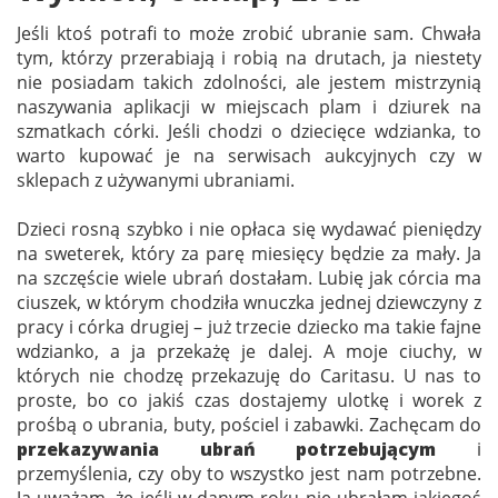
Jeśli ktoś potrafi to może zrobić ubranie sam. Chwała
tym, którzy przerabiają i robią na drutach, ja niestety
nie posiadam takich zdolności, ale jestem mistrzynią
naszywania aplikacji w miejscach plam i dziurek na
szmatkach córki. Jeśli chodzi o dziecięce wdzianka, to
warto kupować je na serwisach aukcyjnych czy w
sklepach z używanymi ubraniami.
Dzieci rosną szybko i nie opłaca się wydawać pieniędzy
na sweterek, który za parę miesięcy będzie za mały. Ja
na szczęście wiele ubrań dostałam. Lubię jak córcia ma
ciuszek, w którym chodziła wnuczka jednej dziewczyny z
pracy i córka drugiej – już trzecie dziecko ma takie fajne
wdzianko, a ja przekażę je dalej. A moje ciuchy, w
których nie chodzę przekazuję do Caritasu. U nas to
proste, bo co jakiś czas dostajemy ulotkę i worek z
prośbą o ubrania, buty, pościel i zabawki. Zachęcam do
przekazywania ubrań potrzebującym
i
przemyślenia, czy oby to wszystko jest nam potrzebne.
Ja uważam, że jeśli w danym roku nie ubrałam jakiegoś