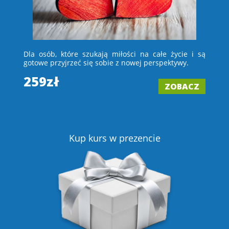
 i
Dla osób, które szukają miłości na całe życie i są
D
e –
gotowe przyjrzeć się sobie z nowej perspektywy.
ch
wi
259zł
ZOBACZ
2
Z
Kup kurs w prezencie