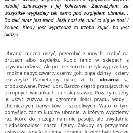
młodej dziewczyny i jej koleżanek. Zauważyłam, że
wszystkie wyglądały tak samo pod względem ubrania…
Bo taki teraz jest trend. Jeśli nosi się rurki to się je nosi i
koniec. Kiedy jest wyprzedaż to trzeba kupić, bo jest
okazja.
Ubrania można uszyć, przerobić z innych, zrobić na
drutach albo szydełku, kupić tanio w sklepach z
używaną odzieżą. Ale po co, skoro teraz tyle wyprzedaży
i można nabyć czwarty czarny golf, piąte dżinsy i cztery
płaszczyki? Pamiętajmy tylko, że tu
ubrania
są
produkowane. Przez ludzi. Bardzo często pracujących w
okropnych warunkach, za niską stawkę. Poza tym, żeby
je uszyć zużywa się ogromne ilości prądu, wody i
chemicznych barwników – szkodliwych. Wato o tym
pomyśleć, zanim kupimy ubranie, w którym wyjdziemy
raz, które do niczego nam nie pasuje, ale uwydatnia
niedoskonałości naszej figury. Zakupy są przyjemne
zwłaszcza, gdy kupujemy ubrania. A żeby były jeszcze