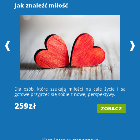
Jak znaleźć miłość
S
❰
❱
 i
Dla osób, które szukają miłości na całe życie i są
D
e –
gotowe przyjrzeć się sobie z nowej perspektywy.
ch
wi
259zł
ZOBACZ
2
Z
Kup kurs w prezencie