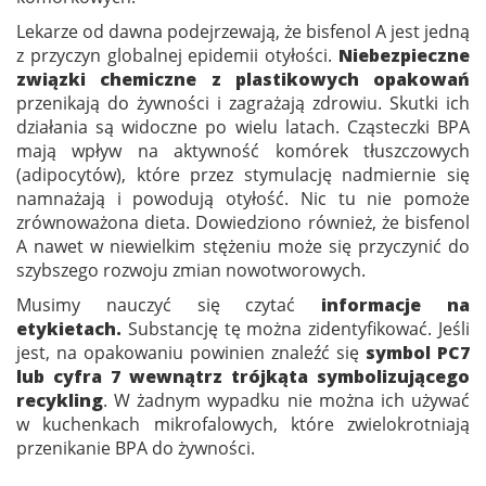
Lekarze od dawna podejrzewają, że bisfenol A jest jedną
z przyczyn globalnej epidemii otyłości.
Niebezpieczne
związki chemiczne z plastikowych opakowań
przenikają do żywności i zagrażają zdrowiu. Skutki ich
działania są widoczne po wielu latach. Cząsteczki BPA
mają wpływ na aktywność komórek tłuszczowych
(adipocytów), które przez stymulację nadmiernie się
namnażają i powodują otyłość. Nic tu nie pomoże
zrównoważona dieta. Dowiedziono również, że bisfenol
A nawet w niewielkim stężeniu może się przyczynić do
szybszego rozwoju zmian nowotworowych.
Musimy nauczyć się czytać
informacje na
etykietach.
Substancję tę można zidentyfikować. Jeśli
jest, na opakowaniu powinien znaleźć się
symbol PC7
lub cyfra 7 wewnątrz trójkąta symbolizującego
recykling
. W żadnym wypadku nie można ich używać
w kuchenkach mikrofalowych, które zwielokrotniają
przenikanie BPA do żywności.