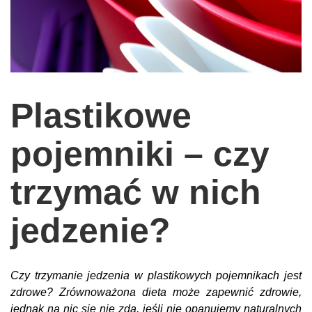
wychowanie dzieci
edukacja
zabawy dla dzieci
Odżywianie
Plastikowe
Inspiracje
sposób na życie
pojemniki – czy
podróże
trzymać w nich
zrób to sam
EKO – Styl
jedzenie?
kuchnia
praca
Czy trzymanie jedzenia w plastikowych pojemnikach jest
galerie
zdrowe? Zrównoważona dieta może zapewnić zdrowie,
jednak na nic się nie zda, jeśli nie opanujemy naturalnych