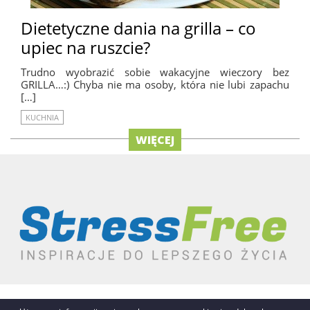
Dietetyczne dania na grilla – co
upiec na ruszcie?
Trudno wyobrazić sobie wakacyjne wieczory bez
GRILLA…:) Chyba nie ma osoby, która nie lubi zapachu
[…]
KUCHNIA
WIĘCEJ
REKLAMA
AUTORZY
O NAS / KONTAKT