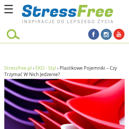
☰
Kursy online
zadbaj o siebie
ciało i fitness
umysł
Stressfree.pl
›
EKO - Styl
›
Plastikowe Pojemniki – Czy
Trzymać W Nich Jedzenie?
proste życie
relaks
filozofia życia
wolność od stresu
miłość i rodzina
w rodzinie