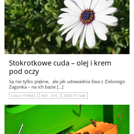
Stokrotkowe cuda – olej i krem
pod oczy
Są nie tylko piękne, ale jak udowadnia Ewa z Zielonego
Zagonka – na ich bazie […]
CIAŁO I FITNESS
EKO - STYL
ZRÓB TO SAM