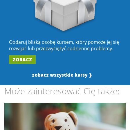
Obdaruj bliską osobę kursem, który pomoże jej się
rozwijać lub przezwyciężyć codzienne problemy.
ZOBACZ
zobacz wszystkie kursy ❱
Może zainteresować Cię także: