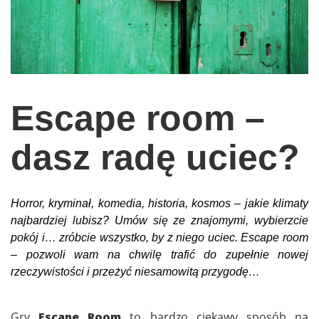
wychowanie dzieci
edukacja
zabawy dla dzieci
Odżywianie
Escape room –
Inspiracje
dasz radę uciec?
sposób na życie
podróże
zrób to sam
Horror, kryminał, komedia, historia, kosmos – jakie klimaty
EKO – Styl
najbardziej lubisz? Umów się ze znajomymi, wybierzcie
pokój i… zróbcie wszystko, by z niego uciec. Escape room
kuchnia
– pozwoli wam na chwilę trafić do zupełnie nowej
praca
rzeczywistości i przeżyć niesamowitą przygodę…
galerie
Gry
Escape Room
to bardzo ciekawy sposób na