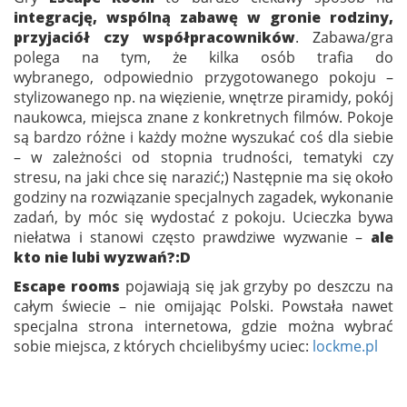
integrację, wspólną zabawę w gronie rodziny,
przyjaciół czy współpracowników
. Zabawa/gra
polega na tym, że kilka osób trafia do
wybranego, odpowiednio przygotowanego pokoju –
stylizowanego np. na więzienie, wnętrze piramidy, pokój
naukowca, miejsca znane z konkretnych filmów. Pokoje
są bardzo różne i każdy możne wyszukać coś dla siebie
– w zależności od stopnia trudności, tematyki czy
stresu, na jaki chce się narazić;) Następnie ma się około
godziny na rozwiązanie specjalnych zagadek, wykonanie
zadań, by móc się wydostać z pokoju. Ucieczka bywa
niełatwa i stanowi często prawdziwe wyzwanie –
ale
kto nie lubi wyzwań?:D
Escape rooms
pojawiają się jak grzyby po deszczu na
całym świecie – nie omijając Polski. Powstała nawet
specjalna strona internetowa, gdzie można wybrać
sobie miejsca, z których chcielibyśmy uciec:
lockme.pl