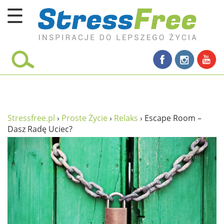
☰
Kursy online
zadbaj o siebie
ciało i fitness
umysł
Stressfree.pl
›
Proste Życie
›
Relaks
›
Escape Room –
Dasz Radę Uciec?
proste życie
relaks
filozofia życia
wolność od stresu
miłość i rodzina
w rodzinie