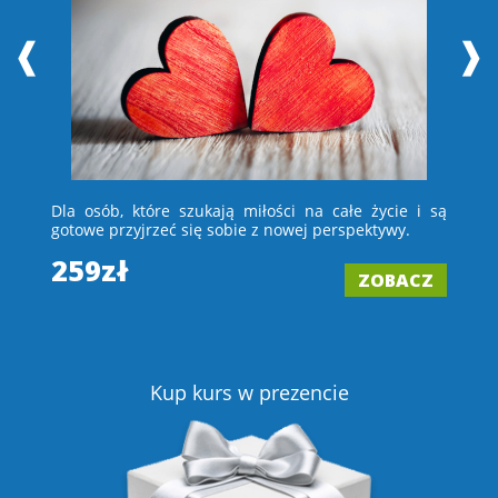
❰
❱
 i
Dla osób, które szukają miłości na całe życie i są
D
e –
gotowe przyjrzeć się sobie z nowej perspektywy.
ch
wi
259zł
ZOBACZ
2
Z
Kup kurs w prezencie