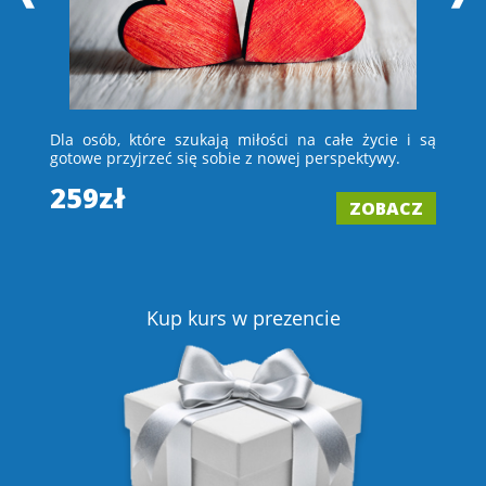
 i
Dla osób, które szukają miłości na całe życie i są
D
e –
gotowe przyjrzeć się sobie z nowej perspektywy.
ch
wi
259zł
ZOBACZ
2
Z
Kup kurs w prezencie