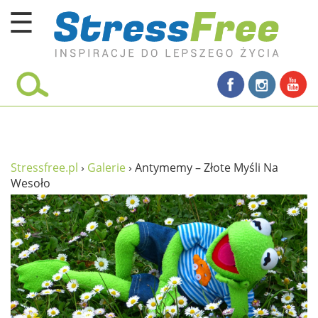
☰
Kursy online
zadbaj o siebie
ciało i fitness
umysł
Stressfree.pl
›
Galerie
›
Antymemy – Złote Myśli Na
Wesoło
proste życie
relaks
filozofia życia
wolność od stresu
miłość i rodzina
w rodzinie