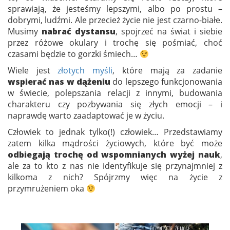
sprawiają, że jesteśmy lepszymi, albo po prostu –
dobrymi, ludźmi. Ale przecież życie nie jest czarno-białe.
Musimy
nabrać dystansu
, spojrzeć na świat i siebie
przez różowe okulary i trochę się pośmiać, choć
czasami będzie to gorzki śmiech…
Wiele jest
złotych myśli
, które mają za zadanie
wspierać nas w dążeniu
do lepszego funkcjonowania
w świecie, polepszania relacji z innymi, budowania
charakteru czy pozbywania się złych emocji – i
naprawdę warto zaadaptować je w życiu.
Człowiek to jednak tylko(!) człowiek… Przedstawiamy
zatem kilka mądrości życiowych, które być może
odbiegają trochę od wspomnianych wyżej nauk
,
ale za to kto z nas nie identyfikuje się przynajmniej z
kilkoma z nich? Spójrzmy więc na życie z
przymrużeniem oka