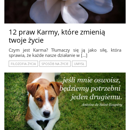
12 praw Karmy, które zmienią
twoje życie
Czym jest Karma? Tłumaczy się ją jako siłę, która
sprawia, że każde nasze działanie w […]
FILOZOFIA ŻYCIA
SPOSÓB NA ŻYCIE
UMYSŁ