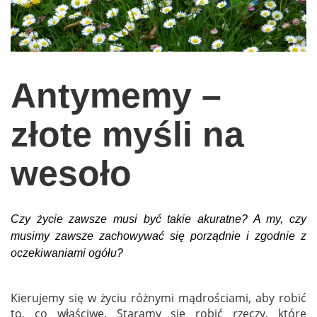
wychowanie dzieci
edukacja
zabawy dla dzieci
Antymemy –
Odżywianie
Inspiracje
złote myśli na
sposób na życie
wesoło
podróże
zrób to sam
EKO – Styl
Czy życie zawsze musi być takie akuratne? A my, czy
musimy zawsze zachowywać się porządnie i zgodnie z
kuchnia
oczekiwaniami ogółu?
praca
galerie
Kierujemy się w życiu różnymi mądrościami, aby robić
to, co właściwe. Staramy się robić rzeczy, które