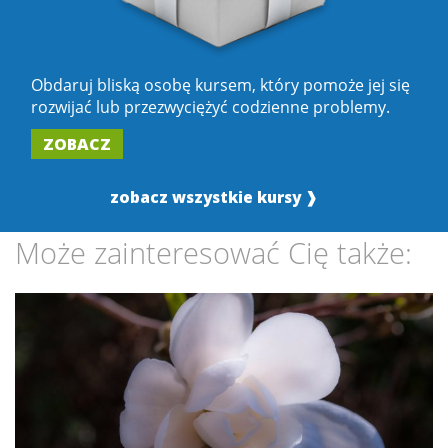
Obdaruj bliską osobę kursem, który pomoże jej się
rozwijać lub przezwyciężyć codzienne problemy.
ZOBACZ
zobacz wszystkie kursy ❱
Może zainteresować Cię także: