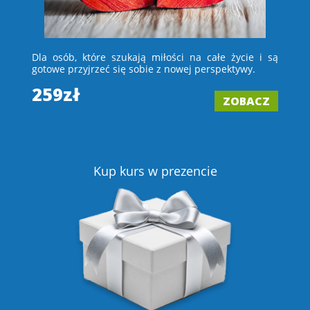
 i
Dla osób, które szukają miłości na całe życie i są
D
e –
gotowe przyjrzeć się sobie z nowej perspektywy.
ch
wi
259zł
ZOBACZ
2
Z
Kup kurs w prezencie