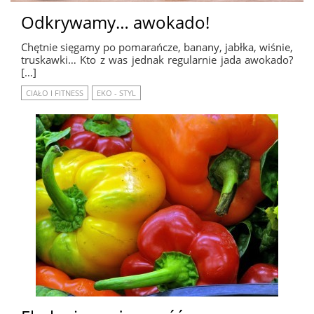
Odkrywamy… awokado!
Chętnie sięgamy po pomarańcze, banany, jabłka, wiśnie,
truskawki… Kto z was jednak regularnie jada awokado?
[…]
CIAŁO I FITNESS
EKO - STYL