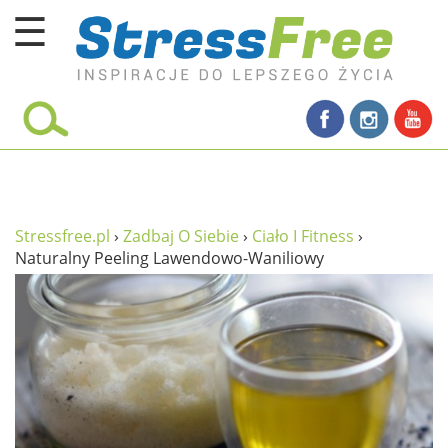
☰
Kursy online
zadbaj o siebie
ciało i fitness
umysł
Stressfree.pl
›
Zadbaj O Siebie
›
Ciało I Fitness
›
Naturalny Peeling Lawendowo-Waniliowy
proste życie
relaks
filozofia życia
wolność od stresu
miłość i rodzina
w rodzinie