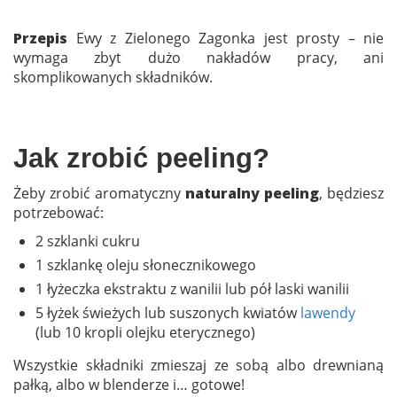
Przepis
Ewy z Zielonego Zagonka jest prosty – nie
wymaga zbyt dużo nakładów pracy, ani
skomplikowanych składników.
Jak zrobić peeling?
Żeby zrobić aromatyczny
naturalny peeling
, będziesz
potrzebować:
2 szklanki cukru
1 szklankę oleju słonecznikowego
1 łyżeczka ekstraktu z wanilii lub pół laski wanilii
5 łyżek świeżych lub suszonych kwiatów
lawendy
(lub 10 kropli olejku eterycznego)
Wszystkie składniki zmieszaj ze sobą albo drewnianą
pałką, albo w blenderze i… gotowe!