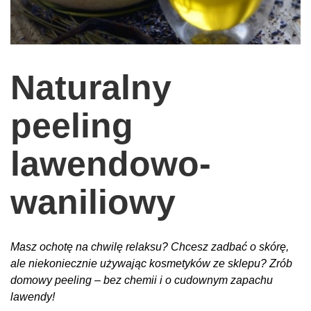
wychowanie dzieci
edukacja
zabawy dla dzieci
Naturalny
Odżywianie
peeling
Inspiracje
sposób na życie
lawendowo-
podróże
zrób to sam
waniliowy
EKO – Styl
kuchnia
Masz ochotę na chwilę relaksu? Chcesz zadbać o skórę,
praca
ale niekoniecznie używając kosmetyków ze sklepu? Zrób
domowy peeling – bez chemii i o cudownym zapachu
galerie
lawendy!