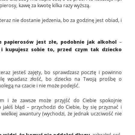
apierosy, kawę za kwotę kilka razy wyższą.
eraz nie dostanie jedzenia, bo za godzinę jest obiad, i
e papierosów jest złe, podobnie jak alkohol
–
 i kupujesz sobie to, przed czym tak dziecko
teraz jesteś zajęty, bo sprawdzasz pocztę i powinno
ilę wpadasz złość, bo dziecko na Twoją prośbę o
olegą na czacie i nie może podejść.
ym i że zawsze może przyjść do Ciebie spokojnie
jakiś błąd – przychodzi do Ciebie, by się przyznać i
wielkiej awantury (wychodzi, że jednak uczciwość nie
o widzi, że komuś nie oddałeś długu
, zabrałeś coś,