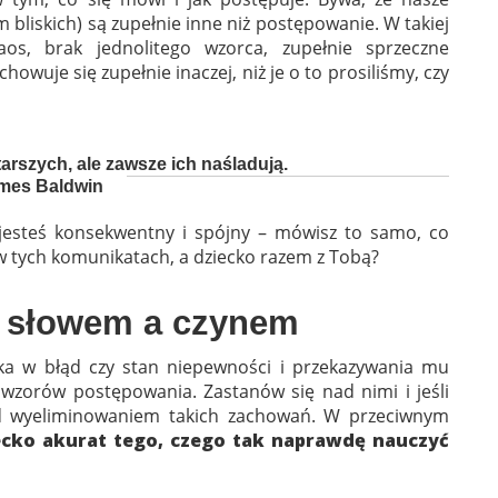
 bliskich) są zupełnie inne niż postępowanie. W takiej
os, brak jednolitego wzorca, zupełnie sprzeczne
howuje się zupełnie inaczej, niż je o to prosiliśmy, czy
tarszych, ale zawsze ich naśladują.
mes Baldwin
y jesteś konsekwentny i spójny – mówisz to samo, co
 w tych komunikatach, a dziecko razem z Tobą?
 słowem a czynem
ka w błąd czy stan niepewności i przekazywania mu
wzorów postępowania. Zastanów się nad nimi i jeśli
d wyeliminowaniem takich zachowań. W przeciwnym
iecko akurat tego, czego tak naprawdę nauczyć