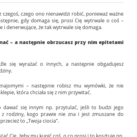
z czegoś, czego ono nienawidzi robić, ponieważ ważne
stępnie, gdy domaga się, prosi Cię wytrwale o coś –
e i denerwujące, że tak wytrwale się domaga.
inać – a następnie obrzucasz przy nim epitetami
źle się wyrażać o innych, a następnie obgadujesz
dziny.
znajomymi – następnie robisz mu wymówki, że nie
klepie, która chciała się z nim przywitać.
dawać się innym np. przytulać, jeśli to budzi jego
ś z rodziny, kogo prawie nie zna i jest zmuszane do
przecież to „Twoja ciocia”.
tać Cie, żeby mu kupić coś, o co prosi i to kosztuje np.