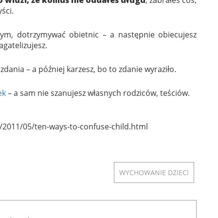
ści.
nym, dotrzymywać obietnic – a następnie obiecujesz
agatelizujesz.
ania – a później karzesz, bo to zdanie wyraziło.
ek
– a sam nie szanujesz własnych rodziców, teściów.
011/05/ten-ways-to-confuse-child.html
WYCHOWANIE DZIECI