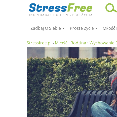
Zadbaj O Siebie
Proste Życie
Miłość 
Kursy online
zadbaj o siebie
Stressfree.pl
›
Miłość I Rodzina
›
Wychowanie D
ciało i fitness
umysł
proste życie
relaks
filozofia życia
wolność od stresu
miłość i rodzina
w rodzinie