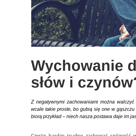
wychowanie dzieci
edukacja
zabawy dla dzieci
Odżywianie
Inspiracje
Wychowanie dz
sposób na życie
podróże
słów i czynów
zrób to sam
EKO – Styl
Z negatywnymi zachowaniami można walczyć do
kuchnia
wcale takie proste, bo gubią się one w gąszczu 
praca
biorą przykład – niech nasza postawa daje im jas
galerie
Często bardzo trudno zachować spójność w 