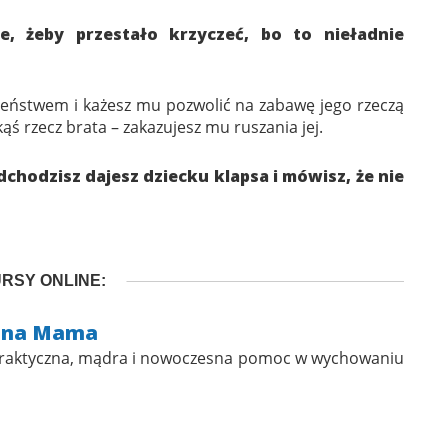
e, żeby przestało krzyczeć, bo to nieładnie
odzeństwem i każesz mu pozwolić na zabawę jego rzeczą
kąś rzecz brata – zakazujesz mu ruszania jej.
dchodzisz dajesz dziecku klapsa i mówisz, że nie
RSY ONLINE:
ana Mama
 praktyczna, mądra i nowoczesna pomoc w wychowaniu