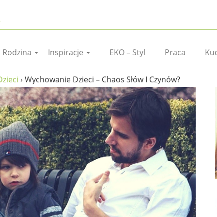
I Rodzina
Inspiracje
EKO – Styl
Praca
Ku
zieci
›
Wychowanie Dzieci – Chaos Słów I Czynów?