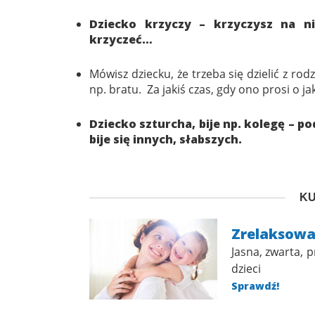
Dziecko krzyczy – krzyczysz na ni
krzyczeć…
Mówisz dziecku, że trzeba się dzielić z r
np. bratu. Za jakiś czas, gdy ono prosi o ja
Dziecko szturcha, bije np. kolegę – po
bije się innych, słabszych.
KU
Zrelaksow
Jasna, zwarta,
dzieci
Sprawdź!