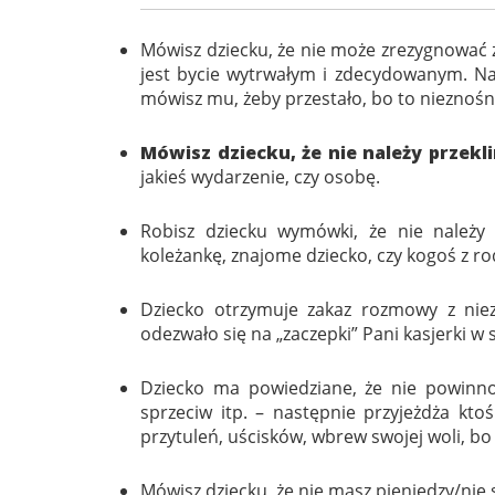
Mówisz dziecku, że nie może zrezygnować 
jest bycie wytrwałym i zdecydowanym. Na
mówisz mu, żeby przestało, bo to nieznośn
Mówisz dziecku, że nie należy przekl
jakieś wydarzenie, czy osobę.
Robisz dziecku wymówki, że nie należy 
koleżankę, znajome dziecko, czy kogoś z ro
Dziecko otrzymuje zakaz rozmowy z nie
odezwało się na „zaczepki” Pani kasjerki w s
Dziecko ma powiedziane, że nie powinno 
sprzeciw itp. – następnie przyjeżdża kto
przytuleń, uścisków, wbrew swojej woli, bo 
Mówisz dziecku, że nie masz pieniędzy/nie s