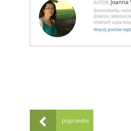
Joanna 
AUTOR:
Dziennikarka, reda
dziećmi
. Miłośnic
chwilach czyta ksią
Więcej postów tego
poprzedni