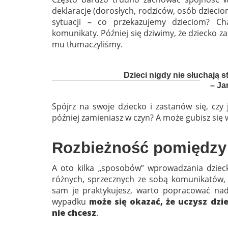
deklaracje (dorosłych, rodziców, osób dzieciom
sytuacji – co przekazujemy dzieciom? Cha
komunikaty. Później się dziwimy, że dziecko zac
mu tłumaczyliśmy.
Dzieci nigdy nie słuchają s
– Ja
Spójrz na swoje dziecko i zastanów się, cz
później zamieniasz w czyn? A może gubisz się
Rozbieżność pomiędzy
A oto kilka „sposobów” wprowadzania dziec
różnych, sprzecznych ze sobą komunikatów, 
sam je praktykujesz, warto popracować na
wypadku
może się okazać, że uczysz dz
nie chcesz
.