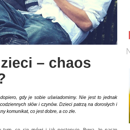
N
ieci – chaos
?
piero, gdy je sobie uświadomimy. Nie jest to jednak
codziennych słów i czynów. Dzieci patrzą na dorosłych i
ny komunikat, co jest dobre, a co złe.
tym, co się mówi i jak postępuje. Bywa, że nasze