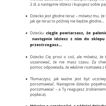
2 zł, a następnie idziesz i kupujesz sobie p
Dziecko jest głodne teraz – mówisz mu, że t
jak zje teraz to później nie będzie głodne…
Dziecku
cięgle powtarzasz, że paleni
następnie idziesz z nim do sklepu
przestrzegasz…
Dziecko Cię prosi o coś, ale mówisz, że 
uszanować, że nie masz czasu. Za chw
pomoc odpowiada, że właśnie rozmawia z k
Tłumaczysz, jak ważne jest być uczciw
porozmawiać. Następnie dziecko popełnia 
porozmawiać – a Ty reagujesz zrobieniem 
popłaca).
Mówisz o uczciwości, a później dzieck