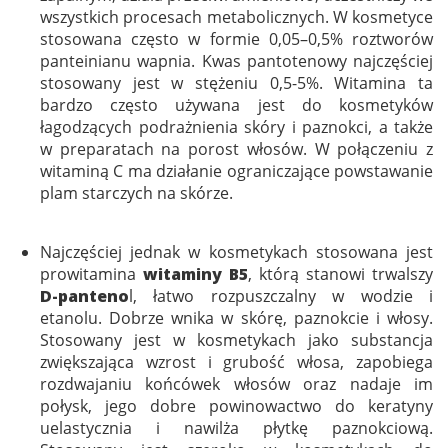
wszystkich procesach metabolicznych. W kosmetyce
stosowana często w formie 0,05–0,5% roztworów
panteinianu wapnia. Kwas pantotenowy najczęściej
stosowany jest w stężeniu 0,5-5%. Witamina ta
bardzo często używana jest do kosmetyków
łagodzących podrażnienia skóry i paznokci, a także
w preparatach na porost włosów. W połączeniu z
witaminą C ma działanie ograniczające powstawanie
plam starczych na skórze.
Najczęściej jednak w kosmetykach stosowana jest
prowitamina
witaminy B5
, którą stanowi trwalszy
D-panteno
l, łatwo rozpuszczalny w wodzie i
etanolu. Dobrze wnika w skórę, paznokcie i włosy.
Stosowany jest w kosmetykach jako substancja
zwiększająca wzrost i grubość włosa, zapobiega
rozdwajaniu końcówek włosów oraz nadaje im
połysk, jego dobre powinowactwo do keratyny
uelastycznia i nawilża płytkę paznokciową.