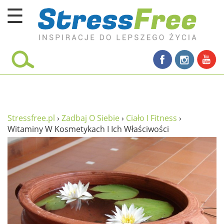
☰
Kursy online
zadbaj o siebie
ciało i fitness
umysł
Stressfree.pl
›
Zadbaj O Siebie
›
Ciało I Fitness
›
Witaminy W Kosmetykach I Ich Właściwości
proste życie
relaks
filozofia życia
wolność od stresu
miłość i rodzina
w rodzinie