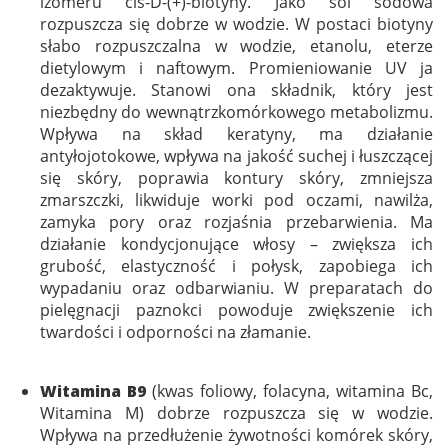
izomeru cis-D-(+)-biotyny. Jako sól sodowa
rozpuszcza się dobrze w wodzie. W postaci biotyny
słabo rozpuszczalna w wodzie, etanolu, eterze
dietylowym i naftowym. Promieniowanie UV ja
dezaktywuje. Stanowi ona składnik, który jest
niezbędny do wewnątrzkomórkowego metabolizmu.
Wpływa na skład keratyny, ma działanie
antyłojotokowe, wpływa na jakość suchej i łuszczącej
się skóry, poprawia kontury skóry, zmniejsza
zmarszczki, likwiduje worki pod oczami, nawilża,
zamyka pory oraz rozjaśnia przebarwienia. Ma
działanie kondycjonujące włosy – zwiększa ich
grubość, elastyczność i połysk, zapobiega ich
wypadaniu oraz odbarwianiu. W preparatach do
pielęgnacji paznokci powoduje zwiększenie ich
twardości i odporności na złamanie.
Witamina B9
(kwas foliowy, folacyna, witamina Bc,
Witamina M) dobrze rozpuszcza się w wodzie.
Wpływa na przedłużenie żywotności komórek skóry,