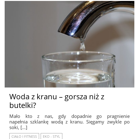
Woda z kranu – gorsza niż z
butelki?
Mało kto z nas, gdy dopadnie go pragnienie
napełnia szklankę wodą z kranu. Sięgamy zwykle po
soki, […]
CIAŁO I FITNESS
EKO - STYL