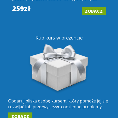
wi
259zł
ZOBACZ
2
Z
Kup kurs w prezencie
Obdaruj bliską osobę kursem, który pomoże jej się
rozwijać lub przezwyciężyć codzienne problemy.
ZOBACZ