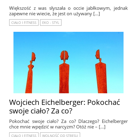
Większość z was słyszała o occie jabłkowym, jednak
zapewne nie wiecie, że jest on używany […]
CIAŁO I FITNESS
EKO - STYL
Wojciech Eichelberger: Pokochać
swoje ciało? Za co?
Pokochać swoje ciało? Za co? Dlaczego? Eichelberger
chce mnie wpędzić w narcyzm? Otóż nie – […]
CIAŁO I FITNESS
WOLNOŚĆ OD STRESU