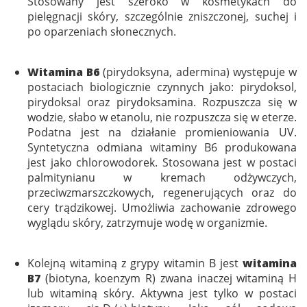
Stosowany jest szeroko w kosmetykach do
pielęgnacji skóry, szczególnie zniszczonej, suchej i
po oparzeniach słonecznych.
Witamina B6
(pirydoksyna, adermina) występuje w
postaciach biologicznie czynnych jako: pirydoksol,
pirydoksal oraz pirydoksamina. Rozpuszcza się w
wodzie, słabo w etanolu, nie rozpuszcza się w eterze.
Podatna jest na działanie promieniowania UV.
Syntetyczna odmiana witaminy B6 produkowana
jest jako chlorowodorek. Stosowana jest w postaci
palmitynianu w kremach odżywczych,
przeciwzmarszczkowych, regenerujących oraz do
cery trądzikowej. Umożliwia zachowanie zdrowego
wyglądu skóry, zatrzymuje wodę w organizmie.
Kolejną witaminą z grypy witamin B jest
witamina
B7
(biotyna, koenzym R) zwana inaczej witaminą H
lub witaminą skóry. Aktywna jest tylko w postaci