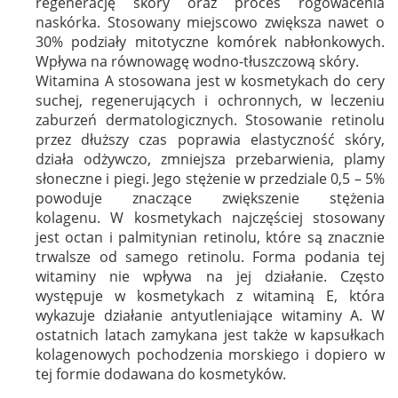
regenerację skóry oraz proces rogowacenia
naskórka. Stosowany miejscowo zwiększa nawet o
30% podziały mitotyczne komórek nabłonkowych.
Wpływa na równowagę wodno-tłuszczową skóry.
Witamina A stosowana jest w kosmetykach do cery
suchej, regenerujących i ochronnych, w leczeniu
zaburzeń dermatologicznych. Stosowanie retinolu
przez dłuższy czas poprawia elastyczność skóry,
działa odżywczo, zmniejsza przebarwienia, plamy
słoneczne i piegi. Jego stężenie w przedziale 0,5 – 5%
powoduje znaczące zwiększenie stężenia
kolagenu. W kosmetykach najczęściej stosowany
jest octan i palmitynian retinolu, które są znacznie
trwalsze od samego retinolu. Forma podania tej
witaminy nie wpływa na jej działanie. Często
występuje w kosmetykach z witaminą E, która
wykazuje działanie antyutleniające witaminy A. W
ostatnich latach zamykana jest także w kapsułkach
kolagenowych pochodzenia morskiego i dopiero w
tej formie dodawana do kosmetyków.