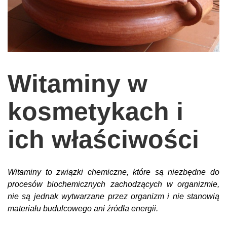
wychowanie dzieci
edukacja
zabawy dla dzieci
Odżywianie
Witaminy w
Inspiracje
kosmetykach i
sposób na życie
podróże
ich właściwości
zrób to sam
EKO – Styl
Witaminy to związki chemiczne, które są niezbędne do
kuchnia
procesów biochemicznych zachodzących w organizmie,
praca
nie są jednak wytwarzane przez organizm i nie stanowią
materiału budulcowego ani źródła energii.
galerie