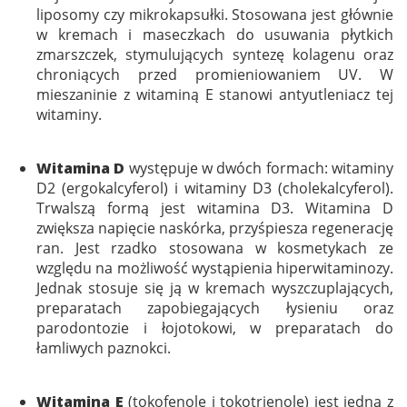
liposomy czy mikrokapsułki. Stosowana jest głównie
w kremach i maseczkach do usuwania płytkich
zmarszczek, stymulujących syntezę kolagenu oraz
chroniących przed promieniowaniem UV. W
mieszaninie z witaminą E stanowi antyutleniacz tej
witaminy.
Witamina D
występuje w dwóch formach: witaminy
D2 (ergokalcyferol) i witaminy D3 (cholekalcyferol).
Trwalszą formą jest witamina D3. Witamina D
zwiększa napięcie naskórka, przyśpiesza regenerację
ran. Jest rzadko stosowana w kosmetykach ze
względu na możliwość wystąpienia hiperwitaminozy.
Jednak stosuje się ją w kremach wyszczuplających,
preparatach zapobiegających łysieniu oraz
parodontozie i łojotokowi, w preparatach do
łamliwych paznokci.
Witamina E
(tokofenole i tokotrienole) jest jedną z