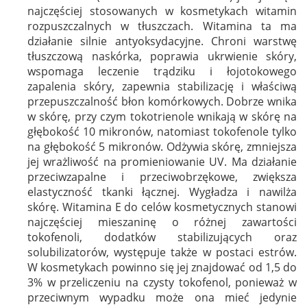
najczęściej stosowanych w kosmetykach witamin
rozpuszczalnych w tłuszczach. Witamina ta ma
działanie silnie antyoksydacyjne. Chroni warstwę
tłuszczową naskórka, poprawia ukrwienie skóry,
wspomaga leczenie trądziku i łojotokowego
zapalenia skóry, zapewnia stabilizację i właściwą
przepuszczalność błon komórkowych. Dobrze wnika
w skórę, przy czym tokotrienole wnikają w skórę na
głębokość 10 mikronów, natomiast tokofenole tylko
na głębokość 5 mikronów. Odżywia skórę, zmniejsza
jej wrażliwość na promieniowanie UV. Ma działanie
przeciwzapalne i przeciwobrzękowe, zwiększa
elastyczność tkanki łącznej. Wygładza i nawilża
skórę. Witamina E do celów kosmetycznych stanowi
najczęściej mieszaninę o różnej zawartości
tokofenoli, dodatków stabilizujących oraz
solubilizatorów, występuje także w postaci estrów.
W kosmetykach powinno się jej znajdować od 1,5 do
3% w przeliczeniu na czysty tokofenol, ponieważ w
przeciwnym wypadku może ona mieć jedynie