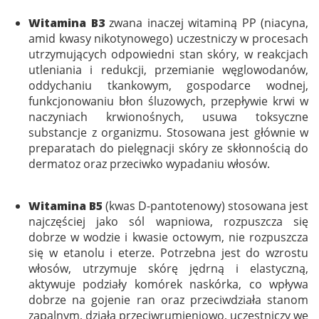
Witamina B3
zwana inaczej witaminą PP (niacyna,
amid kwasy nikotynowego) uczestniczy w procesach
utrzymujących odpowiedni stan skóry, w reakcjach
utleniania i redukcji, przemianie węglowodanów,
oddychaniu tkankowym, gospodarce wodnej,
funkcjonowaniu błon śluzowych, przepływie krwi w
naczyniach krwionośnych, usuwa toksyczne
substancje z organizmu. Stosowana jest głównie w
preparatach do pielęgnacji skóry ze skłonnością do
dermatoz oraz przeciwko wypadaniu włosów.
Witamina B5
(kwas D-pantotenowy) stosowana jest
najczęściej jako sól wapniowa, rozpuszcza się
dobrze w wodzie i kwasie octowym, nie rozpuszcza
się w etanolu i eterze. Potrzebna jest do wzrostu
włosów, utrzymuje skórę jędrną i elastyczną,
aktywuje podziały komórek naskórka, co wpływa
dobrze na gojenie ran oraz przeciwdziała stanom
zapalnym, działa przeciwrumieniowo, uczestniczy we