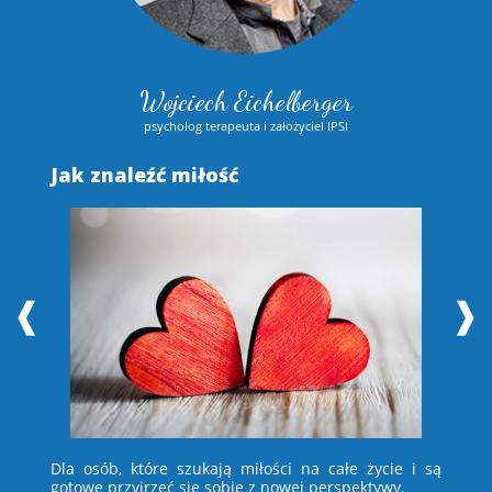
Wojciech Eichelberger
psycholog terapeuta i założyciel IPSI
Jak znaleźć miłość
S
❰
❱
 i
Dla osób, które szukają miłości na całe życie i są
D
e –
gotowe przyjrzeć się sobie z nowej perspektywy.
ch