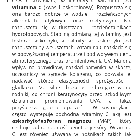
Często stosowaną w kosmetyce witaminą jest
witamina C
(kwas L-askorbinowy). Rozpuszcza się
ona bardzo dobrze w wodzie i rozcieńczonych
alkoholach: etylowym oraz metylowym. Nie
rozpuszcza się w tłuszczach i rozcieńczalnikach
hydrofobowych. Stabilną odmianą tej witaminy jest
fosforan askorbylu, a palmitynian askorbylu jest
rozpuszczalny w tłuszczach. Witamina C rozkłada się
w podwyższonej temperaturze i pod wpływem tlenu
atmosferycznego oraz promieniowania UV. Ma ona
wpływ na prawidłowy rozkład barwnika w skórze,
uczestniczy w syntezie kolagenu, co pozwala jej
nadawać skórze elastyczności, sprężystości i
gładkości. Ma silne działanie redukujące wolne
rodniki, co chroni keratynocyty przed szkodliwym
działaniem promieniowania UVA, a także
przyśpiesza gojenie oparzeń. W kosmetykach
często występuje pochodna witaminy C jaką jest
askorbylofosforan magnezu
(MAP), który
cechuje dobra zdolność penetracji skóry. Witamina
C jest również używana w nośnikach takich jak