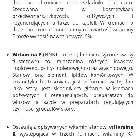
działanie chroniące inne składniki preparatu.
Stosowana jest w kosmetykach
przeciwzmarszczkowych, odżywczych i
regenerujących, a także do kąpieli. W kremach o
działaniu promienioochronnym zawartość witaminy
E może wynosić nawet powyżej 5%.
Witamina F
(NNKT – niezbędne nienasycone kwasy
tłuszczowe) to mieszanina różnych kwasów:
linolowego, α- i γ-linolenowego oraz arachidowego.
Stanowi ona element lipidów komórkowych. W
kosmetykach stosowana jest w formie czystej, lub
jako estry. Jest składnikiem głównie w kremach
odżywczych i regenerujących, preparatach do
włosów, a każde w preparatach regulujących
czynności gruczołów skóry.
Ostatnią z opisywanych witamin stanowi
witamina
K
występująca w trzech formach: witaminy K1