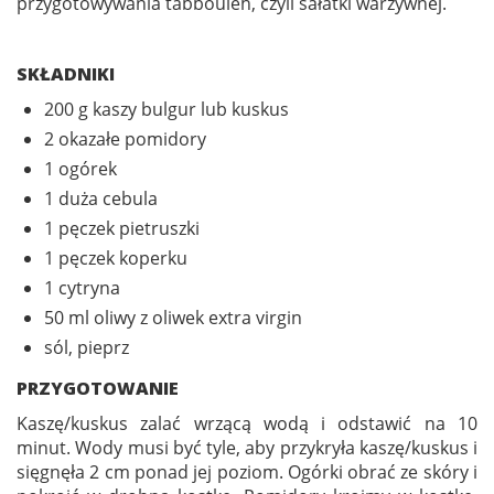
przygotowywania tabbouleh, czyli sałatki warzywnej.
SKŁADNIKI
200 g kaszy bulgur lub kuskus
2 okazałe pomidory
1 ogórek
1 duża cebula
1 pęczek pietruszki
1 pęczek koperku
1 cytryna
50 ml oliwy z oliwek extra virgin
sól, pieprz
PRZYGOTOWANIE
Kaszę/kuskus zalać wrzącą wodą i odstawić na 10
minut. Wody musi być tyle, aby przykryła kaszę/kuskus i
sięgnęła 2 cm ponad jej poziom. Ogórki obrać ze skóry i