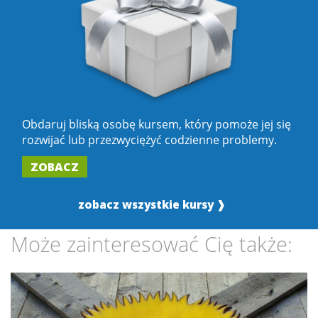
Obdaruj bliską osobę kursem, który pomoże jej się
rozwijać lub przezwyciężyć codzienne problemy.
ZOBACZ
zobacz wszystkie kursy ❱
Może zainteresować Cię także: