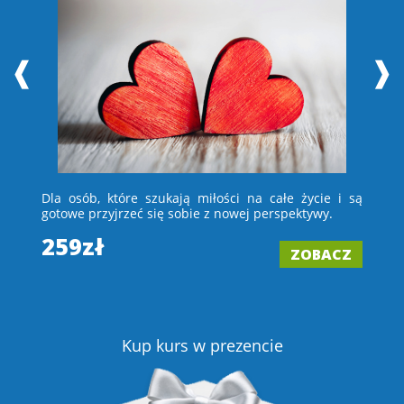
❰
❱
 i
Dla osób, które szukają miłości na całe życie i są
D
e –
gotowe przyjrzeć się sobie z nowej perspektywy.
ch
wi
259zł
ZOBACZ
2
Z
Kup kurs w prezencie