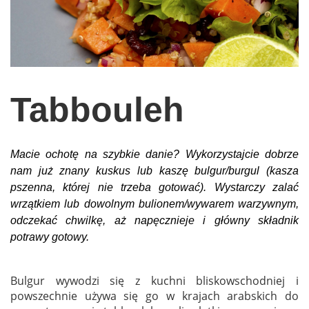
wychowanie dzieci
edukacja
zabawy dla dzieci
Odżywianie
Tabbouleh
Inspiracje
sposób na życie
Macie ochotę na szybkie danie? Wykorzystajcie dobrze
podróże
nam już znany kuskus lub kaszę bulgur/burgul (kasza
zrób to sam
pszenna, której nie trzeba gotować). Wystarczy zalać
wrzątkiem lub dowolnym bulionem/wywarem warzywnym,
EKO – Styl
odczekać chwilkę, aż napęcznieje i główny składnik
kuchnia
potrawy gotowy.
praca
Bulgur wywodzi się z kuchni bliskowschodniej i
galerie
powszechnie używa się go w krajach arabskich do