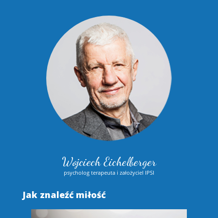
Wojciech Eichelberger
psycholog terapeuta i założyciel IPSI
Jak znaleźć miłość
S