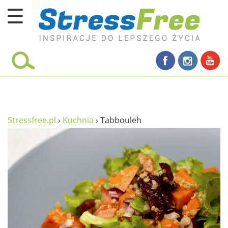
☰
Kursy online
zadbaj o siebie
ciało i fitness
umysł
Stressfree.pl
›
Kuchnia
›
Tabbouleh
proste życie
relaks
filozofia życia
wolność od stresu
miłość i rodzina
w rodzinie