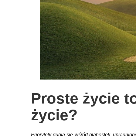
wychowanie dzieci
edukacja
zabawy dla dzieci
Odżywianie
Inspiracje
sposób na życie
podróże
zrób to sam
Proste życie t
EKO – Styl
kuchnia
życie?
praca
galerie
Priorytety gubią się wśród błahostek, upragni