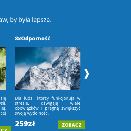
aw, by była lepsza.
8xOdporność
Pokochaj Swoje
❱
się
Dla ludzi, którzy funkcjonują w
Dla osób, które niec
li,
stresie, dźwigają wiele
w lustro lub wchod
ej,
obowiązków i pragną zwiększyć
porównują się z in
cej
swoją wydolność.
tych, którym
zaakceptować upływ 
259zł
ZOBACZ
199zł
ACZ