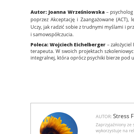
Autor:
Joanna Wrześniowska
– psycholog 
poprzez Akceptację i Zaangażowane (ACT), 
Uczy, jak radzić sobie z trudnymi myślami i p
i samowspółczucia.
Poleca:
Wojciech Eichelberger
– założyciel
terapeuta. W swoich projektach szkoleniowych
integralnej, która oprócz psychiki bierze pod 
Stress 
AUTOR:
Zaprzyjaźniony ze 
wykorzystuje na rel