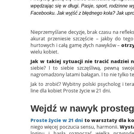
wpędzając się w długi. Pasje, sport, rodzinne 
Facebooku. Jak wyjść z błędnego koła? Jak upro
Nieprzemyślane decyzje, brak czasu na refleks
akurat przeniesie szczęście – jakby do te
hurtowych i całą gamę złych nawyków –
otrz
wielu kobiet.
Jak w takiej sytuacji nie tracić nadziei 
siebie? I to siebie szczęśliwą, pewną swo
nagromadzony latami bałagan. I to nie tylko t
Jak to zrobić? Wybitny polski psycholog i te
line dla kobiet Proste życie w 21 dni.
Wejdź w nawyk prosteg
Proste życie w 21 dni
to warsztaty dla ko
niego więcej poczucia sensu, harmonii.
Wysta
loginu i hasła rozpocząć wielką przygo