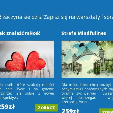
ć
zaczyna się dziś. Zapisz się na warsztaty i spr
ak znaleźć miłość
Strefa Mindfullnes
la osób, które szukają miłości
Dla osób, które chcą pozbyć 
a całe życie i są gotowe
pesymizmu i chaotycznych myś
rzyjrzeć się sobie z nowej
pragną żyć pełniej i uważni
erspektywy.
więcej dostrzegać i wię
czerpać z życia.
259zł
ZOBACZ
259zł
ZOB