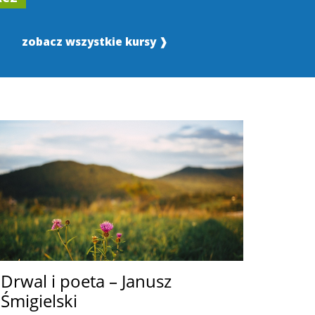
zobacz wszystkie kursy ❱
Drwal i poeta – Janusz
Śmigielski