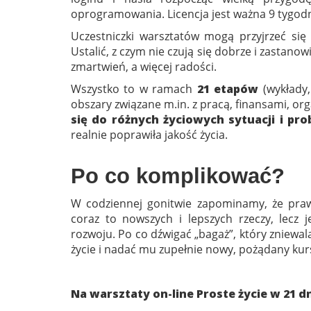
oprogramowania. Licencja jest ważna 9 tygodn
Uczestniczki warsztatów mogą przyjrzeć si
Ustalić, z czym nie czują się dobrze i zastanow
zmartwień, a więcej radości.
Wszystko to w ramach
21 etapów
(wykłady,
obszary związane m.in. z pracą, finansami, or
się do różnych życiowych sytuacji i pr
realnie poprawiła jakość życia.
Po co komplikować?
W codziennej gonitwie zapominamy, że prawd
coraz to nowszych i lepszych rzeczy, lecz j
rozwoju. Po co dźwigać „bagaż”, który zniewal
życie i nadać mu zupełnie nowy, pożądany kurs
Na warsztaty on-line Proste życie w 21 d