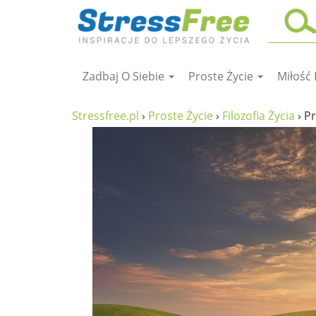
Zadbaj O Siebie
Proste Życie
Miłość 
Kursy online
zadbaj o siebie
Stressfree.pl
›
Proste Życie
›
Filozofia Życia
›
Pr
ciało i fitness
umysł
proste życie
relaks
filozofia życia
wolność od stresu
miłość i rodzina
w rodzinie