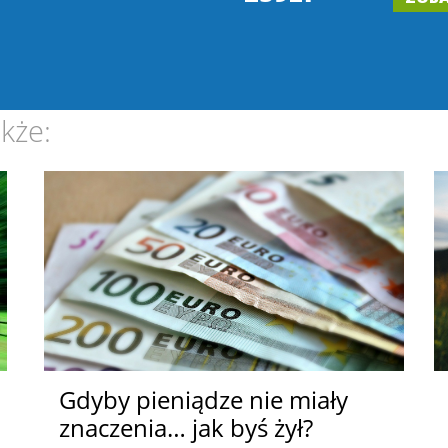
kże:
Gdyby pieniądze nie miały
znaczenia… jak byś żył?