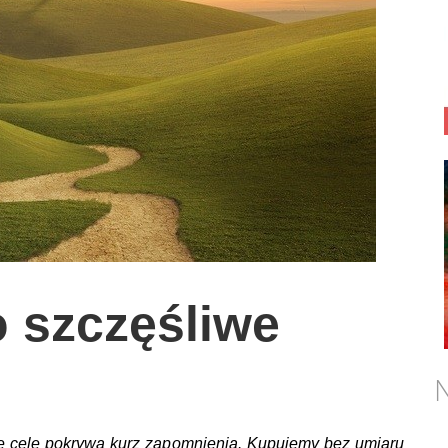
o szczęśliwe
N
one cele pokrywa kurz zapomnienia. Kupujemy bez umiaru