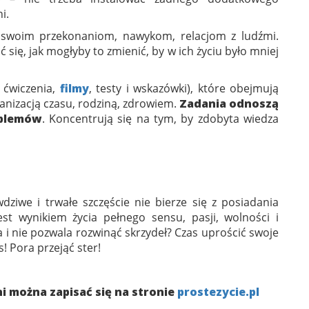
i.
ę swoim przekonaniom, nawykom, relacjom z ludźmi.
ić się, jak mogłyby to zmienić, by w ich życiu było mniej
 ćwiczenia,
filmy
, testy i wskazówki), które obejmują
ganizacją czasu, rodziną, zdrowiem.
Zadania odnoszą
oblemów
. Koncentrują się na tym, by zdobyta wiedza
ziwe i trwałe szczęście nie bierze się z posiadania
est wynikiem życia pełnego sensu, pasji, wolności i
a i nie pozwala rozwinąć skrzydeł? Czas uprościć swoje
! Pora przejąć ster!
ni można zapisać się na stronie
prostezycie.pl