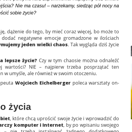
wyjścia? Nie ma czasu! – narzekamy, siedząc pół nocy na
ścić sobie życie?
ję, dążenie do tego, by mieć coraz więcej, bo może to
go dodać negatywne emocje gromadzone w ilościach
ymujemy jeden wielki chaos
. Tak wygląda dziś życie
na lepsze życie?
Czy w tym chaosie można odnaleźć
jej wartości? NIE – najpierw trzeba posprzątać ten
en w umyśle, ale również w swoim otoczeniu.
rapeuta
Wojciech Eichelberger
poleca warsztaty on-
o życia
biet
, które chcą uprościć swoje życie i wprowadzić do
rczy komputer i Internet
, by po wpisaniu swojego
dę – nie trzeba instalować żadnego dodatkowego