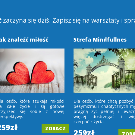
ć
zaczyna się dziś. Zapisz się na warsztaty i spr
ak znaleźć miłość
Strefa Mindfullnes
la osób, które szukają miłości
Dla osób, które chcą pozbyć 
a całe życie i są gotowe
pesymizmu i chaotycznych myś
rzyjrzeć się sobie z nowej
pragną żyć pełniej i uważni
erspektywy.
więcej dostrzegać i wię
czerpać z życia.
259zł
ZOBACZ
259zł
ZOB