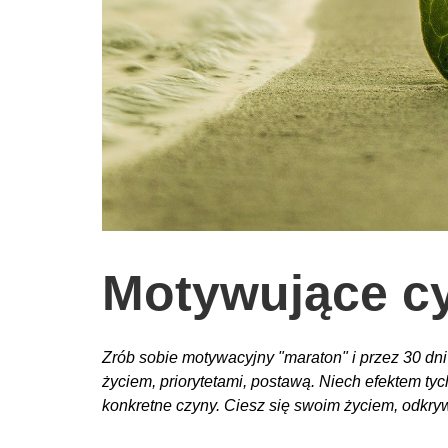
wychowanie dzieci
edukacja
zabawy dla dzieci
Odżywianie
Inspiracje
sposób na życie
podróże
zrób to sam
Motywujące cy
EKO – Styl
kuchnia
Zrób sobie motywacyjny "maraton" i przez 30 dni
praca
życiem, priorytetami, postawą. Niech efektem ty
konkretne czyny. Ciesz się swoim życiem, odkry
galerie