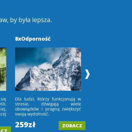
aw, by była lepsza.
8xOdporność
Pokochaj Swoje
❱
się
Dla ludzi, którzy funkcjonują w
Dla osób, które niec
li,
stresie, dźwigają wiele
w lustro lub wchod
ej,
obowiązków i pragną zwiększyć
porównują się z in
cej
swoją wydolność.
tych, którym
zaakceptować upływ 
259zł
ZOBACZ
199zł
ACZ