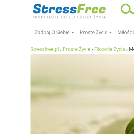
Zadbaj O Siebie
Proste Życie
Miłość 
Kursy online
zadbaj o siebie
Stressfree.pl
›
Proste Życie
›
Filozofia Życia
›
Mo
ciało i fitness
umysł
proste życie
relaks
filozofia życia
wolność od stresu
miłość i rodzina
w rodzinie