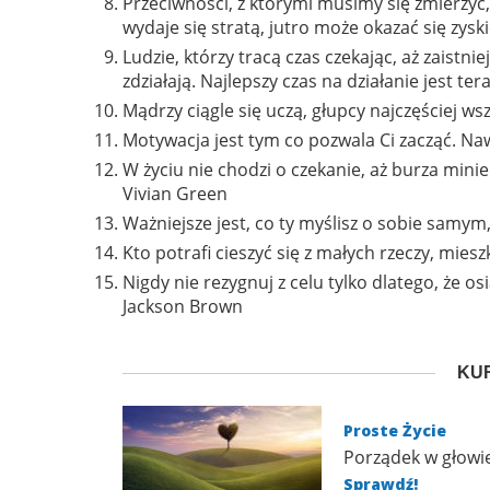
Przeciwności, z którymi musimy się zmierzyć, c
wydaje się stratą, jutro może okazać się zyski
Ludzie, którzy tracą czas czekając, aż zaistnie
zdziałają. Najlepszy czas na działanie jest ter
Mądrzy ciągle się uczą, głupcy najczęściej w
Motywacja jest tym co pozwala Ci zacząć. Na
W życiu nie chodzi o czekanie, aż burza mini
Vivian Green
Ważniejsze jest, co ty myślisz o sobie samym,
Kto potrafi cieszyć się z małych rzeczy, mie
Nigdy nie rezygnuj z celu tylko dlatego, że os
Jackson Brown
KUR
Proste Życie
Porządek w głowie
Sprawdź!