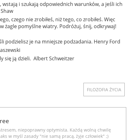
, wstają i szukają odpowiednich warunków, a jeśli ich
d Shaw
ego, czego nie zrobiłeś, niż tego, co zrobiłeś. Więc
w żagle pomyślne wiatry. Podróżuj, śnij, odkrywaj!
śli podzielisz je na mniejsze podzadania. Henry Ford
Kraszewski
y się ją dzieli. Albert Schweitzer
FILOZOFIA ŻYCIA
Free
stresem, niepoprawny optymista. Każdą wolną chwilę
aks w myśl zasady "nie samą pracą, żyje człowiek" ;)