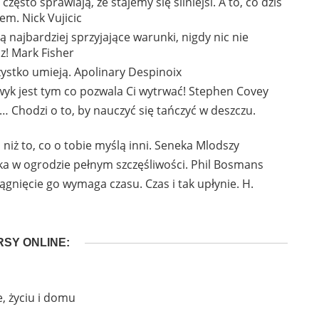
zęsto sprawiają, że stajemy się silniejsi. A to, co dziś
em. Nick Vujicic
ją najbardziej sprzyjające warunki, nigdy nic nie
az! Mark Fisher
szystko umieją. Apolinary Despinoix
wyk jest tym co pozwala Ci wytrwać! Stephen Covey
e… Chodzi o to, by nauczyć się tańczyć w deszczu.
 niż to, co o tobie myślą inni. Seneka Mlodszy
szka w ogrodzie pełnym szczęśliwości. Phil Bosmans
iągnięcie go wymaga czasu. Czas i tak upłynie. H.
SY ONLINE:
, życiu i domu