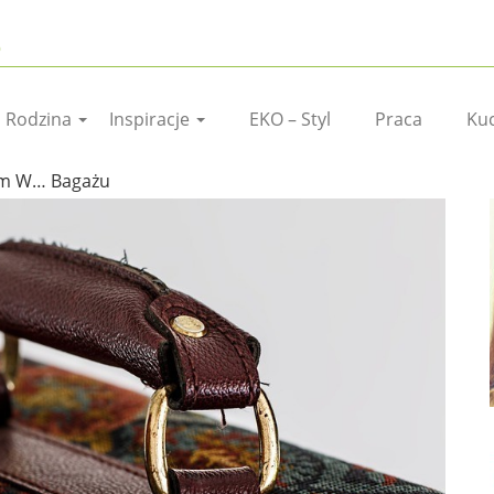
I Rodzina
Inspiracje
EKO – Styl
Praca
Ku
zm W… Bagażu