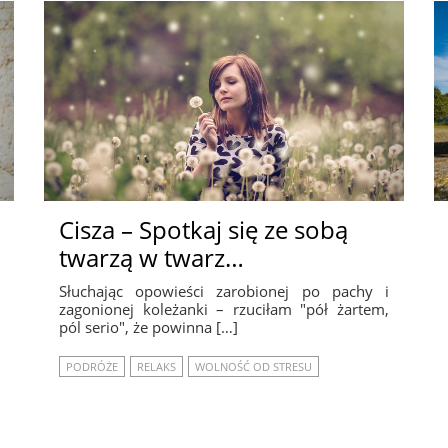
Cisza – Spotkaj się ze sobą
twarzą w twarz…
Słuchając opowieści zarobionej po pachy i
zagonionej koleżanki – rzuciłam "pół żartem,
pól serio", że powinna […]
PODRÓŻE
RELAKS
WOLNOŚĆ OD STRESU