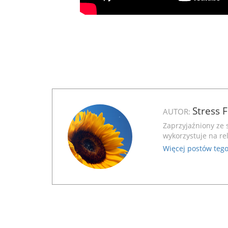
Stress 
AUTOR:
Zaprzyjaźniony ze 
wykorzystuje na rel
Więcej postów tego