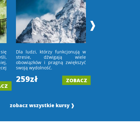
❱
się
Dla ludzi, którzy funkcjonują w
Dla osób, które niec
li,
stresie, dźwigają wiele
w lustro lub wchod
ej,
obowiązków i pragną zwiększyć
porównują się z in
cej
swoją wydolność.
tych, którym
zaakceptować upływ 
259zł
ZOBACZ
199zł
ACZ
zobacz wszystkie kursy ❱