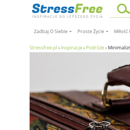
Zadbaj O Siebie
Proste Życie
Miłość 
Kursy online
zadbaj o siebie
Stressfree.pl
›
Inspiracje
›
Podróże
›
Minimali
ciało i fitness
umysł
proste życie
relaks
filozofia życia
wolność od stresu
miłość i rodzina
w rodzinie