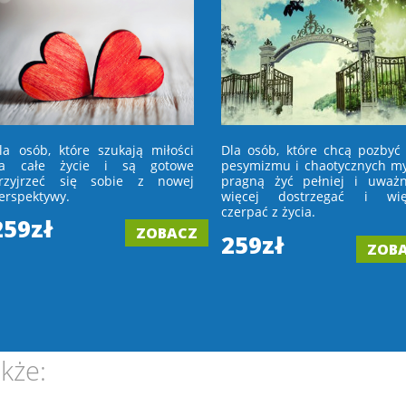
la osób, które szukają miłości
Dla osób, które chcą pozbyć 
a całe życie i są gotowe
pesymizmu i chaotycznych myś
rzyjrzeć się sobie z nowej
pragną żyć pełniej i uważni
erspektywy.
więcej dostrzegać i wię
czerpać z życia.
259zł
ZOBACZ
259zł
ZOB
kże: