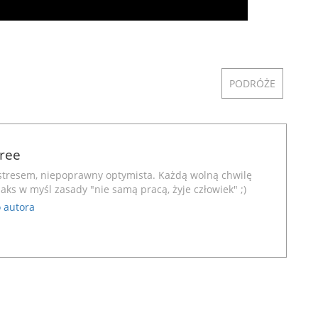
PODRÓŻE
Free
stresem, niepoprawny optymista. Każdą wolną chwilę
aks w myśl zasady "nie samą pracą, żyje człowiek" ;)
 autora