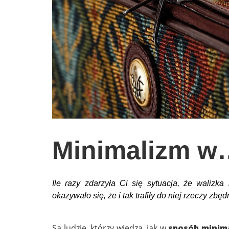
wychowanie dzieci
edukacja
zabawy dla dzieci
Odżywianie
Inspiracje
sposób na życie
podróże
zrób to sam
Minimalizm w
EKO – Styl
kuchnia
Ile razy zdarzyła Ci się sytuacja, że walizk
praca
okazywało się, że i tak trafiły do niej rzeczy zbęd
galerie
Są ludzie, którzy wiedzą, jak w
sposób minim