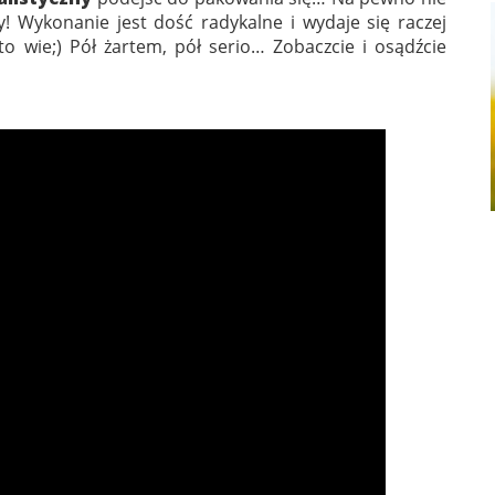
! Wykonanie jest dość radykalne i wydaje się raczej
to wie;) Pół żartem, pół serio… Zobaczcie i osądźcie