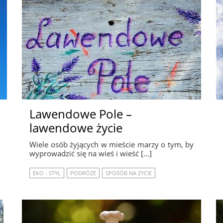
Lawendowe Pole –
lawendowe życie
Wiele osób żyjących w mieście marzy o tym, by
wyprowadzić się na wieś i wieść […]
EKO - STYL
PODRÓŻE
SPOSÓB NA ŻYCIE