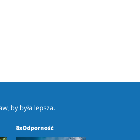
aw, by była lepsza.
8xOdporność
Pokochaj Swoje