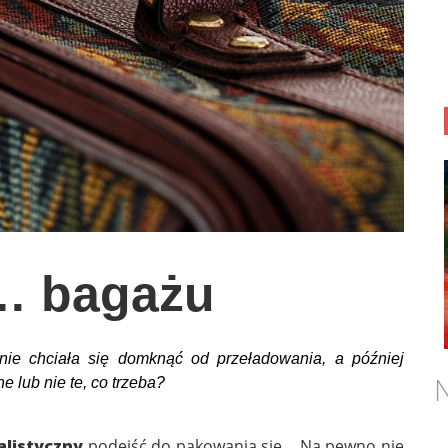
… bagażu
a nie chciała się domknąć od przeładowania, a później
N
ne lub nie te, co trzeba?
alistyczny
podejść do pakowania się… Na pewno nie