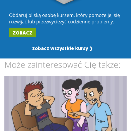
Obdaruj bliską osobę kursem, który pomoże jej się
rozwijać lub przezwyciężyć codzienne problemy.
ZOBACZ
zobacz wszystkie kursy ❱
Może zainteresować Cię także: