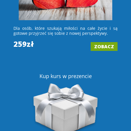
 i
Dla osób, które szukają miłości na całe życie i są
D
e –
gotowe przyjrzeć się sobie z nowej perspektywy.
ch
wi
259zł
ZOBACZ
2
Z
Kup kurs w prezencie