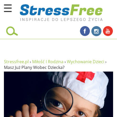
☰
Kursy online
zadbaj o siebie
ciało i fitness
umysł
Stressfree.pl
›
Miłość I Rodzina
›
Wychowanie Dzieci
›
Masz Już Plany Wobec Dziecka?
proste życie
relaks
filozofia życia
wolność od stresu
miłość i rodzina
w rodzinie