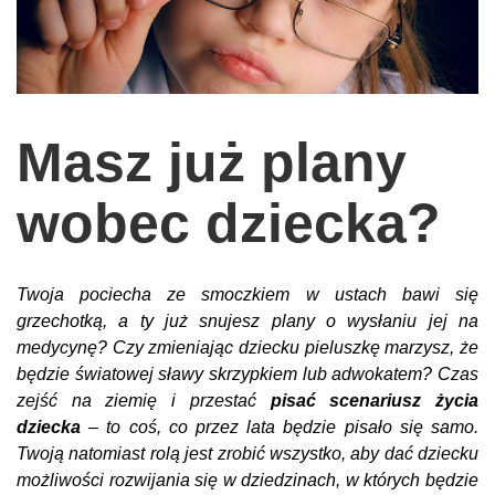
wychowanie dzieci
edukacja
zabawy dla dzieci
Masz już plany
Odżywianie
Inspiracje
wobec dziecka?
sposób na życie
podróże
Twoja pociecha ze smoczkiem w ustach bawi się
zrób to sam
grzechotką, a ty już snujesz plany o wysłaniu jej na
EKO – Styl
medycynę? Czy zmieniając dziecku pieluszkę marzysz, że
będzie światowej sławy skrzypkiem lub adwokatem? Czas
kuchnia
zejść na ziemię i przestać
pisać scenariusz życia
praca
dziecka
– to coś, co przez lata będzie pisało się samo.
Twoją natomiast rolą jest zrobić wszystko, aby dać dziecku
galerie
możliwości rozwijania się w dziedzinach, w których będzie