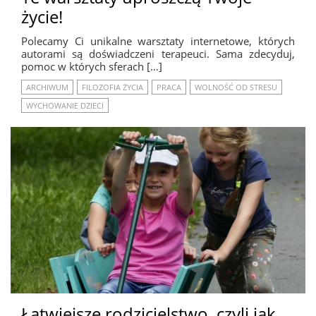
życie!
Polecamy Ci unikalne warsztaty internetowe, których
autorami są doświadczeni terapeuci. Sama zdecyduj,
pomoc w których sferach […]
ARCHIWUM
FILOZOFIA ŻYCIA
PRACA
WOLNOŚĆ OD STRESU
WYCHOWANIE DZIECI
Łatwiejsze rodzicielstwo, czyli jak