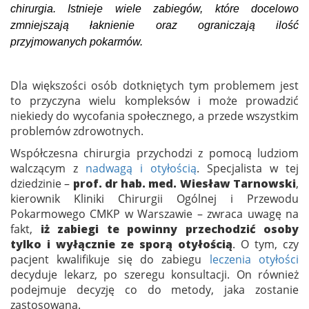
chirurgia. Istnieje wiele zabiegów, które docelowo
zmniejszają łaknienie oraz ograniczają ilość
przyjmowanych pokarmów.
Dla większości osób dotkniętych tym problemem jest
to przyczyna wielu kompleksów i może prowadzić
niekiedy do wycofania społecznego, a przede wszystkim
problemów zdrowotnych.
Współczesna chirurgia przychodzi z pomocą ludziom
walczącym z
nadwagą i otyłością
. Specjalista w tej
dziedzinie –
prof. dr hab. med. Wiesław Tarnowski
,
kierownik Kliniki Chirurgii Ogólnej i Przewodu
Pokarmowego CMKP w Warszawie – zwraca uwagę na
fakt,
iż zabiegi te powinny przechodzić osoby
tylko i wyłącznie ze sporą otyłością
. O tym, czy
pacjent kwalifikuje się do zabiegu
leczenia otyłości
decyduje lekarz, po szeregu konsultacji. On również
podejmuje decyzję co do metody, jaka zostanie
zastosowana.