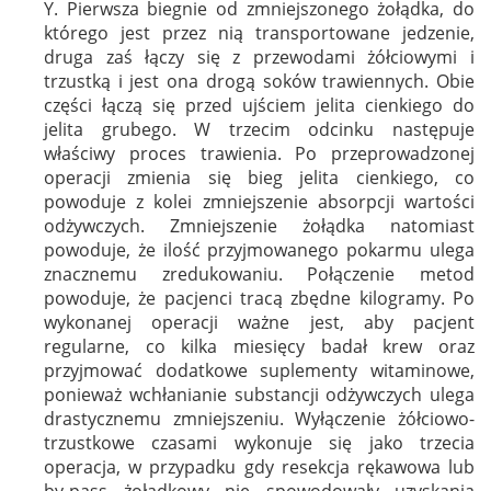
Y. Pierwsza biegnie od zmniejszonego żołądka, do
którego jest przez nią transportowane jedzenie,
druga zaś łączy się z przewodami żółciowymi i
trzustką i jest ona drogą soków trawiennych. Obie
części łączą się przed ujściem jelita cienkiego do
jelita grubego. W trzecim odcinku następuje
właściwy proces trawienia. Po przeprowadzonej
operacji zmienia się bieg jelita cienkiego, co
powoduje z kolei zmniejszenie absorpcji wartości
odżywczych. Zmniejszenie żołądka natomiast
powoduje, że ilość przyjmowanego pokarmu ulega
znacznemu zredukowaniu. Połączenie metod
powoduje, że pacjenci tracą zbędne kilogramy. Po
wykonanej operacji ważne jest, aby pacjent
regularne, co kilka miesięcy badał krew oraz
przyjmować dodatkowe suplementy witaminowe,
ponieważ wchłanianie substancji odżywczych ulega
drastycznemu zmniejszeniu. Wyłączenie żółciowo-
trzustkowe czasami wykonuje się jako trzecia
operacja, w przypadku gdy resekcja rękawowa lub