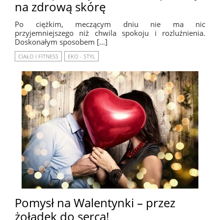
na zdrową skórę
Po ciężkim, meczącym dniu nie ma nic
przyjemniejszego niż chwila spokoju i rozluźnienia.
Doskonałym sposobem […]
CIAŁO I FITNESS
EKO - STYL
Pomysł na Walentynki – przez
żołądek do serca!