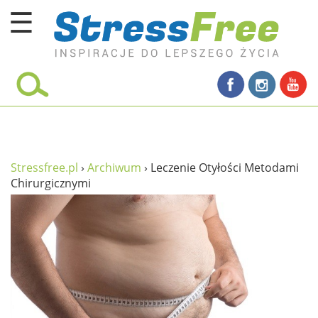
☰
Kursy online
zadbaj o siebie
ciało i fitness
umysł
Stressfree.pl
›
Archiwum
›
Leczenie Otyłości Metodami
Chirurgicznymi
proste życie
relaks
filozofia życia
wolność od stresu
miłość i rodzina
w rodzinie