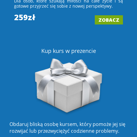
 i
Dla osób, które szukają miłości na całe życie i są
D
e –
gotowe przyjrzeć się sobie z nowej perspektywy.
ch
wi
259zł
ZOBACZ
2
Z
Kup kurs w prezencie
Obdaruj bliską osobę kursem, który pomoże jej się
rozwijać lub przezwyciężyć codzienne problemy.