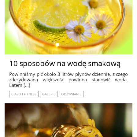
10 sposobów na wodę smakową
Powinniśmy pić około 3 litrów płynów dziennie, z czego
zdecydowaną większość powinna stanowić woda.
Latem […]
CIAŁO I FITNESS
GALERIE
ODŻYWIANIE