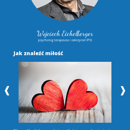
Wojciech Eichelberger
psycholog terapeuta i założyciel IPSI
Jak znaleźć miłość
S
❰
❱