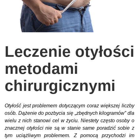
wychowanie dzieci
edukacja
zabawy dla dzieci
Odżywianie
Leczenie otyłości
Inspiracje
sposób na życie
metodami
podróże
chirurgicznymi
zrób to sam
EKO – Styl
Otyłość jest problemem dotyczącym coraz większej liczby
kuchnia
osób. Dążenie do pozbycia się „zbędnych kilogramów” dla
praca
wielu z nich stanowi cel w życiu. Niestety często osoby o
galerie
znacznej otyłości nie są w stanie same poradzić sobie z
tym uciążliwym problemem. Z pomocą przychodzi im