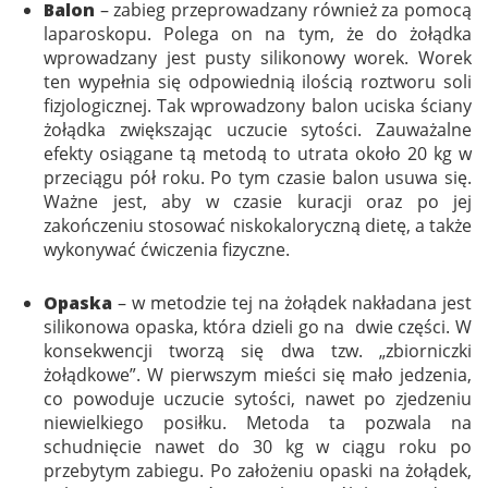
Balon
– zabieg przeprowadzany również za pomocą
laparoskopu. Polega on na tym, że do żołądka
wprowadzany jest pusty silikonowy worek. Worek
ten wypełnia się odpowiednią ilością roztworu soli
fizjologicznej. Tak wprowadzony balon uciska ściany
żołądka zwiększając uczucie sytości. Zauważalne
efekty osiągane tą metodą to utrata około 20 kg w
przeciągu pół roku. Po tym czasie balon usuwa się.
Ważne jest, aby w czasie kuracji oraz po jej
zakończeniu stosować niskokaloryczną dietę, a także
wykonywać ćwiczenia fizyczne.
Opaska
– w metodzie tej na żołądek nakładana jest
silikonowa opaska, która dzieli go na dwie części. W
konsekwencji tworzą się dwa tzw. „zbiorniczki
żołądkowe”. W pierwszym mieści się mało jedzenia,
co powoduje uczucie sytości, nawet po zjedzeniu
niewielkiego posiłku. Metoda ta pozwala na
schudnięcie nawet do 30 kg w ciągu roku po
przebytym zabiegu. Po założeniu opaski na żołądek,