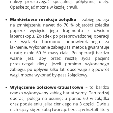
należy przestrzegać specjalnej, półpłynnej diety.
Opaskę zdjąć można w każdej chwili.
Mankietowa resekcja żołądka
– zabieg polega
na zmniejszeniu nawet do 70 % objętości żołądka
poprzez wycięcie jego fragmentu z użyciem
laparoskopu. Żołądek po przeprowadzonej operacji
nie wydziela hormonu odpowiedzialnego za
łaknienie. Wykonanie zabiegu tą metodą gwarantuje
utratę około 60 % masy ciała. Po operacji bardzo
ważne jest, aby przez resztę życia pacjent
przestrzegał diety. Jeżeli pomimo wykonanego
zabiegu, po upływie kilku lat, obserwuje się powrót
wagi, można wykonać by-pass żołądkowy.
Wyłączenie żółciowo-trzustkowe
– to bardzo
rzadko wykonywany zabieg bariatryczny. Ten rodzaj
operacji polega na usunięciu ponad 60 % żołądka
oraz podzieleniu jelita cienkiego na 3 części. Dwie z
nich łączy się ze sobą tworząc trzecią w kształt litery