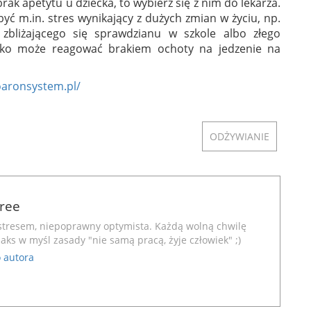
rak apetytu u dziecka, to wybierz się z nim do lekarza.
yć m.in. stres wynikający z dużych zmian w życiu, np.
zbliżającego się sprawdzianu w szkole albo złego
ecko może reagować brakiem ochoty na jedzenie na
oaronsystem.pl/
ODŻYWIANIE
Free
stresem, niepoprawny optymista. Każdą wolną chwilę
aks w myśl zasady "nie samą pracą, żyje człowiek" ;)
 autora