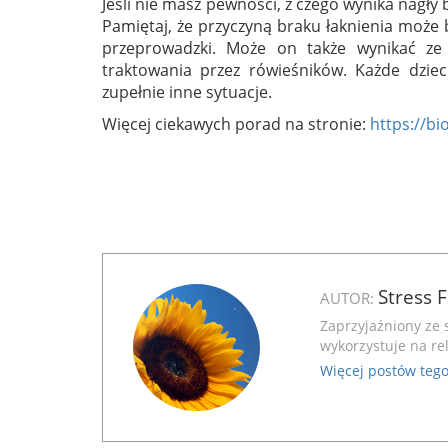
Jeśli nie masz pewności, z czego wynika nagły b
Pamiętaj, że przyczyną braku łaknienia może b
przeprowadzki. Może on także wynikać ze 
traktowania przez rówieśników. Każde dzi
zupełnie inne sytuacje.
Więcej ciekawych porad na stronie:
https://bi
Stress 
AUTOR:
Zaprzyjaźniony ze 
wykorzystuje na rel
Więcej postów tego