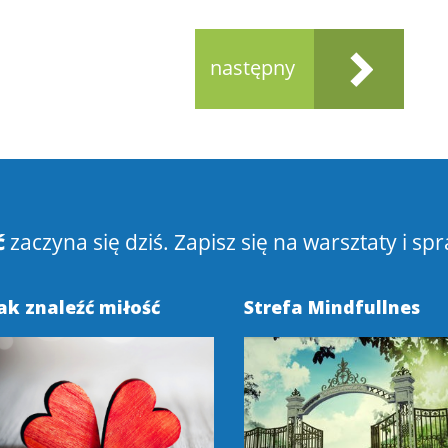
następny
ć
zaczyna się dziś. Zapisz się na warsztaty i spr
ak znaleźć miłość
Strefa Mindfullnes