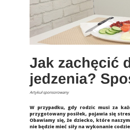
wychowanie dzieci
edukacja
zabawy dla dzieci
Odżywianie
Inspiracje
Jak zachęcić 
sposób na życie
podróże
jedzenia? Spo
zrób to sam
EKO – Styl
Artykuł sponsorowany
kuchnia
W przypadku, gdy rodzic musi za każ
praca
przygotowany posiłek, pojawia się stres
Obawiamy się, że dziecko, które naszym 
galerie
nie będzie mieć siły na wykonanie cod