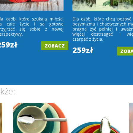
la osób, które szukają miłości
Dla osób, które chcą pozbyć 
a całe życie i są gotowe
pesymizmu i chaotycznych myś
rzyjrzeć się sobie z nowej
pragną żyć pełniej i uważni
erspektywy.
więcej dostrzegać i wię
czerpać z życia.
259zł
ZOBACZ
259zł
ZOB
kże: