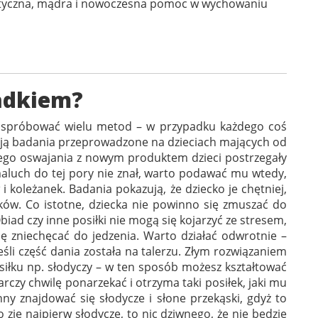
aktyczna, mądra i nowoczesna pomoc w wychowaniu
jadkiem?
esz spróbować wielu metod – w przypadku każdego coś
ują badania przeprowadzone na dzieciach mających od
nego oswajania z nowym produktem dzieci postrzegały
maluch do tej pory nie znał, warto podawać mu wtedy,
i koleżanek. Badania pokazują, że dziecko je chętniej,
ików. Co istotne, dziecka nie powinno się zmuszać do
biad czy inne posiłki nie mogą się kojarzyć ze stresem,
ię zniechęcać do jedzenia. Warto działać odwrotnie –
jeśli część dania została na talerzu. Złym rozwiązaniem
iłku np. słodyczy – w ten sposób możesz kształtować
arczy chwilę ponarzekać i otrzyma taki posiłek, jaki mu
y znajdować się słodycze i słone przekąski, gdyż to
 zje najpierw słodycze, to nic dziwnego, że nie będzie