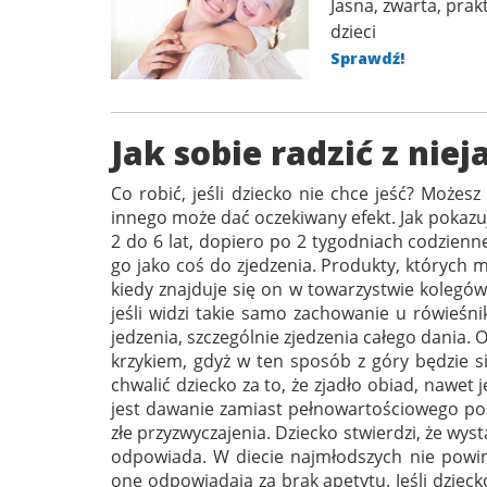
Jasna, zwarta, pr
dzieci
Sprawdź!
Jak sobie radzić z nie
Co robić, jeśli dziecko nie chce jeść? Moż
innego może dać oczekiwany efekt. Jak pokaz
2 do 6 lat, dopiero po 2 tygodniach codzien
go jako coś do zjedzenia. Produkty, których 
kiedy znajduje się on w towarzystwie kolegów 
jeśli widzi takie samo zachowanie u rówieśn
jedzenia, szczególnie zjedzenia całego dania. O
krzykiem, gdyż w ten sposób z góry będzie s
chwalić dziecko za to, że zjadło obiad, nawet 
jest dawanie zamiast pełnowartościowego pos
złe przyzwyczajenia. Dziecko stwierdzi, że wyst
odpowiada. W diecie najmłodszych nie powinn
one odpowiadają za brak apetytu. Jeśli dziecko