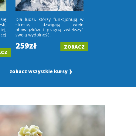
się
Dla ludzi, którzy funkcjonują w
Dla osób, które niec
li,
stresie, dźwigają wiele
w lustro lub wchod
ej,
obowiązków i pragną zwiększyć
porównują się z in
cej
swoją wydolność.
tych, którym
zaakceptować upływ 
259zł
ZOBACZ
199zł
ACZ
zobacz wszystkie kursy ❱