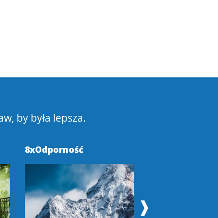
aw, by była lepsza.
8xOdporność
Pokochaj Swoje
❱