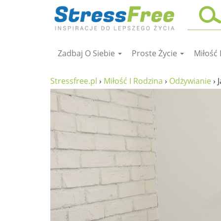
Zadbaj O Siebie
Proste Życie
Miłość 
Kursy online
zadbaj o siebie
Stressfree.pl
›
Miłość I Rodzina
›
Odżywianie
›
ciało i fitness
umysł
proste życie
relaks
filozofia życia
wolność od stresu
miłość i rodzina
w rodzinie