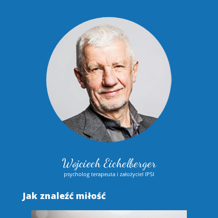
Wojciech Eichelberger
psycholog terapeuta i założyciel IPSI
Jak znaleźć miłość
S