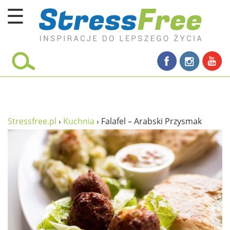
☰
Kursy online
zadbaj o siebie
ciało i fitness
umysł
Stressfree.pl
›
Kuchnia
›
Falafel – Arabski Przysmak
proste życie
relaks
filozofia życia
wolność od stresu
miłość i rodzina
w rodzinie