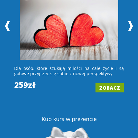
❰
❱
 i
Dla osób, które szukają miłości na całe życie i są
D
e –
gotowe przyjrzeć się sobie z nowej perspektywy.
ch
wi
259zł
ZOBACZ
2
Z
Kup kurs w prezencie