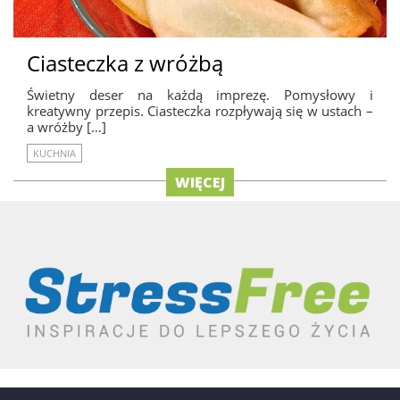
Ciasteczka z wróżbą
Świetny deser na każdą imprezę. Pomysłowy i
kreatywny przepis. Ciasteczka rozpływają się w ustach –
a wróżby […]
KUCHNIA
WIĘCEJ
REKLAMA
AUTORZY
O NAS / KONTAKT