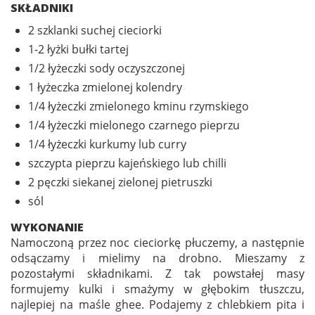
SKŁADNIKI
2 szklanki suchej cieciorki
1-2 łyżki bułki tartej
1/2 łyżeczki sody oczyszczonej
1 łyżeczka zmielonej kolendry
1/4 łyżeczki zmielonego kminu rzymskiego
1/4 łyżeczki mielonego czarnego pieprzu
1/4 łyżeczki kurkumy lub curry
szczypta pieprzu kajeńskiego lub chilli
2 pęczki siekanej zielonej pietruszki
sól
WYKONANIE
Namoczoną przez noc cieciorkę płuczemy, a następnie
odsączamy i mielimy na drobno. Mieszamy z
pozostałymi składnikami. Z tak powstałej masy
formujemy kulki i smażymy w głębokim tłuszczu,
najlepiej na maśle ghee. Podajemy z chlebkiem pita i