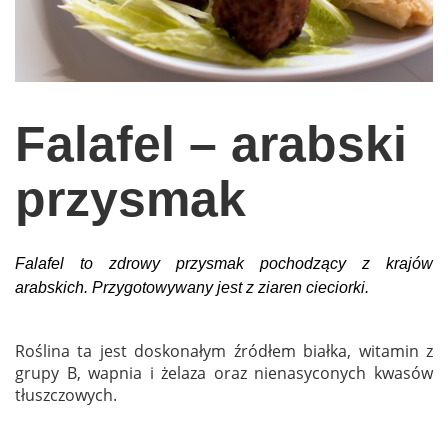
wychowanie dzieci
edukacja
zabawy dla dzieci
Falafel – arabski
Odżywianie
Inspiracje
przysmak
sposób na życie
podróże
Falafel to zdrowy przysmak pochodzący z krajów
zrób to sam
arabskich. Przygotowywany jest z ziaren cieciorki.
EKO – Styl
kuchnia
Roślina ta jest doskonałym źródłem białka, witamin z
grupy B, wapnia i żelaza oraz nienasyconych kwasów
praca
tłuszczowych.
galerie