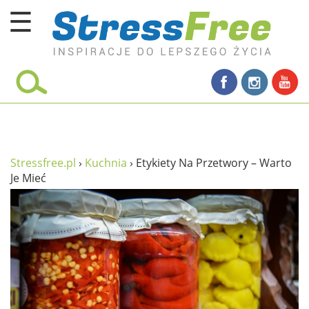
☰
Kursy online
zadbaj o siebie
ciało i fitness
umysł
Stressfree.pl
›
Kuchnia
›
Etykiety Na Przetwory – Warto
Je Mieć
proste życie
relaks
filozofia życia
wolność od stresu
miłość i rodzina
w rodzinie