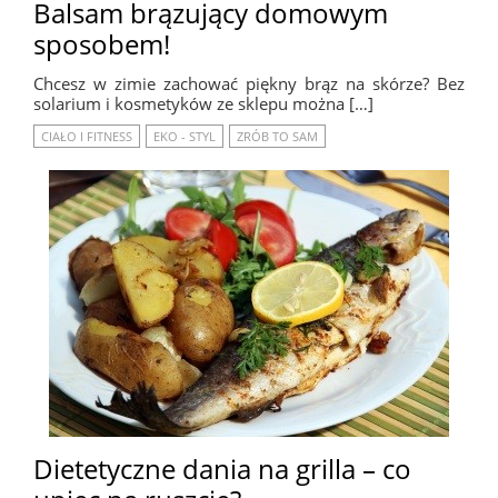
Balsam brązujący domowym
sposobem!
Chcesz w zimie zachować piękny brąz na skórze? Bez
solarium i kosmetyków ze sklepu można […]
CIAŁO I FITNESS
EKO - STYL
ZRÓB TO SAM
Dietetyczne dania na grilla – co