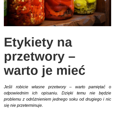
wychowanie dzieci
edukacja
zabawy dla dzieci
Odżywianie
Etykiety na
Inspiracje
przetwory –
sposób na życie
podróże
warto je mieć
zrób to sam
EKO – Styl
Jeśli robicie własne przetwory – warto pamiętać o
kuchnia
odpowiednim ich opisaniu. Dzięki temu nie będzie
praca
problemu z odróżnieniem jednego soku od drugiego i nic
się nie przeterminuje.
galerie