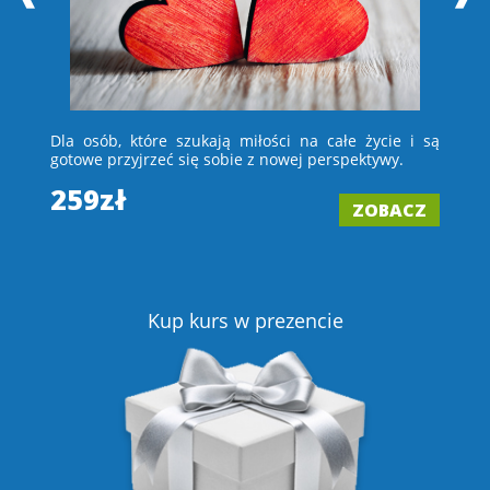
 i
Dla osób, które szukają miłości na całe życie i są
D
e –
gotowe przyjrzeć się sobie z nowej perspektywy.
ch
wi
259zł
ZOBACZ
2
Z
Kup kurs w prezencie