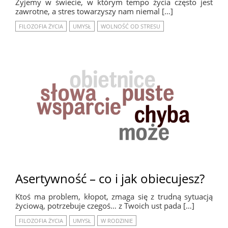
Żyjemy w świecie, w którym tempo życia często jest
zawrotne, a stres towarzyszy nam niemal […]
FILOZOFIA ŻYCIA
UMYSŁ
WOLNOŚĆ OD STRESU
Asertywność – co i jak obiecujesz?
Ktoś ma problem, kłopot, zmaga się z trudną sytuacją
życiową, potrzebuje czegoś… z Twoich ust pada […]
FILOZOFIA ŻYCIA
UMYSŁ
W RODZINIE