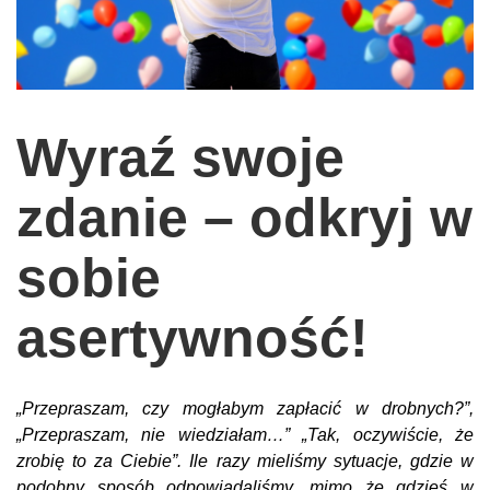
wychowanie dzieci
edukacja
zabawy dla dzieci
Wyraź swoje
Odżywianie
Inspiracje
zdanie – odkryj w
sposób na życie
sobie
podróże
zrób to sam
asertywność!
EKO – Styl
kuchnia
„Przepraszam, czy mogłabym zapłacić w drobnych?”,
praca
„Przepraszam, nie wiedziałam…” „Tak, oczywiście, że
galerie
zrobię to za Ciebie”. Ile razy mieliśmy sytuacje, gdzie w
podobny sposób odpowiadaliśmy, mimo że gdzieś w