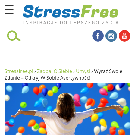
☰
Kursy online
zadbaj o siebie
ciało i fitness
umysł
Stressfree.pl
›
Zadbaj O Siebie
›
Umysł
›
Wyraź Swoje
Zdanie – Odkryj W Sobie Asertywność!
proste życie
relaks
filozofia życia
wolność od stresu
miłość i rodzina
w rodzinie