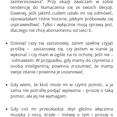
zainteresowana”. Przy okazji zwalczam w sobie
tendencję do tłumaczenia się ze swoich decyzji.
Dawniej, jeśli jakimś cudem udało mi się odmówić,
opowiadałam różne historie, jakbym próbowała się
usprawiedliwić. Tylko i wyłącznie moją sprawą jest,
dlaczego nie chcę abonamentu od sieci X.
Dziesięć razy się zastanowię, zanim spełnię czyjąś
prośbę – zastanowię się, czy jestem w stanie ją
wykonać i czy mam w ogóle na to ochotę. Jeśli nie –
odmawiam. W przypadku, gdy mamy do czynienia z
osobą inteligentną, powinna zrozumieć, że mamy
swoje zdanie i powinna je uszanować.
Gdy wiem, że ktoś może mi w czymś pomóc, a ja
sama nie potrafię podjąć wyzwania – proszę o taką
pomoc, ale jej nie wymagam.
Gdy coś mi przeszkadza: zbyt głośno włączona
muzyka z nocy, krzyki – mówię o tym i proszę o