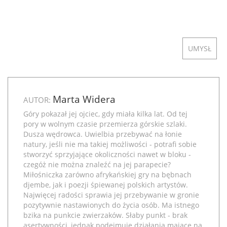
UMYSŁ
Marta Widera
AUTOR:
Góry pokazał jej ojciec, gdy miała kilka lat. Od tej
pory w wolnym czasie przemierza górskie szlaki.
Dusza wędrowca. Uwielbia przebywać na łonie
natury, jeśli nie ma takiej możliwości - potrafi sobie
stworzyć sprzyjające okoliczności nawet w bloku -
czegóż nie można znaleźć na jej parapecie?
Miłośniczka zarówno afrykańskiej gry na bębnach
djembe, jak i poezji śpiewanej polskich artystów.
Najwięcej radości sprawia jej przebywanie w gronie
pozytywnie nastawionych do życia osób. Ma istnego
bzika na punkcie zwierzaków. Słaby punkt - brak
asertywności, jednak podejmuje działania mające na