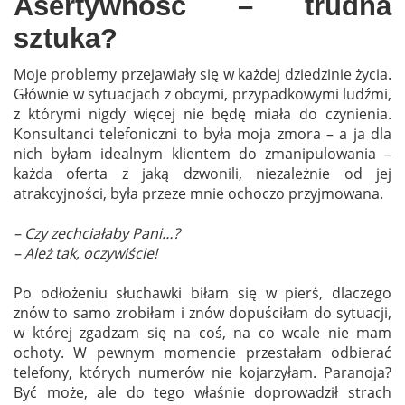
Asertywność – trudna
sztuka?
Moje problemy przejawiały się w każdej dziedzinie życia.
Głównie w sytuacjach z obcymi, przypadkowymi ludźmi,
z którymi nigdy więcej nie będę miała do czynienia.
Konsultanci telefoniczni to była moja zmora – a ja dla
nich byłam idealnym klientem do zmanipulowania –
każda oferta z jaką dzwonili, niezależnie od jej
atrakcyjności, była przeze mnie ochoczo przyjmowana.
– Czy zechciałaby Pani…?
– Ależ tak, oczywiście!
Po odłożeniu słuchawki biłam się w pierś, dlaczego
znów to samo zrobiłam i znów dopuściłam do sytuacji,
w której zgadzam się na coś, na co wcale nie mam
ochoty. W pewnym momencie przestałam odbierać
telefony, których numerów nie kojarzyłam. Paranoja?
Być może, ale do tego właśnie doprowadził strach