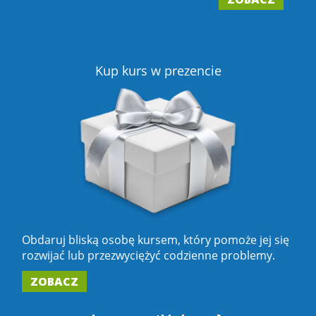
2
Z
Kup kurs w prezencie
Obdaruj bliską osobę kursem, który pomoże jej się
rozwijać lub przezwyciężyć codzienne problemy.
ZOBACZ