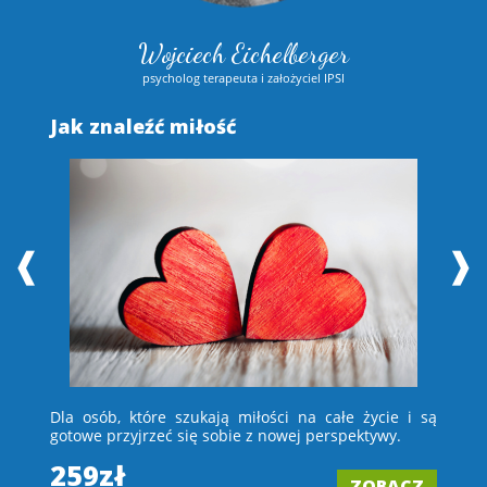
Wojciech Eichelberger
psycholog terapeuta i założyciel IPSI
Jak znaleźć miłość
S
❰
❱
 i
Dla osób, które szukają miłości na całe życie i są
D
e –
gotowe przyjrzeć się sobie z nowej perspektywy.
ch
wi
259zł
ZOBACZ