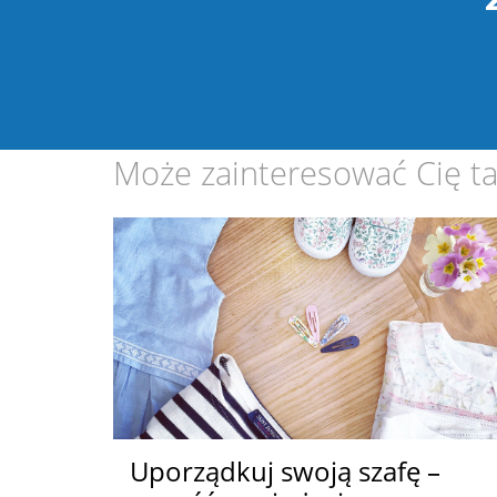
ZOBACZ
ZOBACZ
Może zainteresować Cię ta
Uporządkuj swoją szafę –