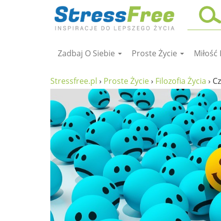
Zadbaj O Siebie
Proste Życie
Miłość 
Kursy online
zadbaj o siebie
Stressfree.pl
›
Proste Życie
›
Filozofia Życia
›
Cz
ciało i fitness
umysł
proste życie
relaks
filozofia życia
wolność od stresu
miłość i rodzina
w rodzinie