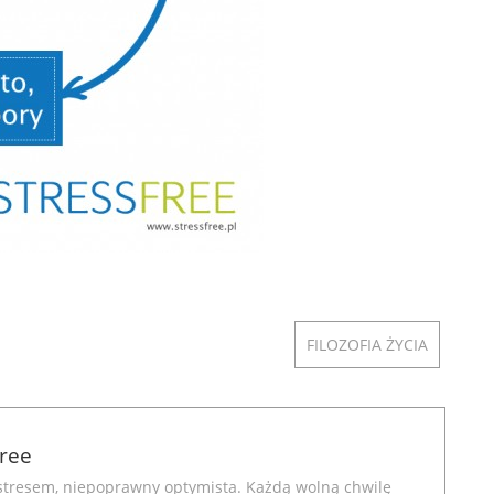
FILOZOFIA ŻYCIA
Free
stresem, niepoprawny optymista. Każdą wolną chwilę