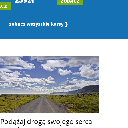
ZOBACZ
199zł
ACZ
zobacz wszystkie kursy ❱
Podążaj drogą swojego serca