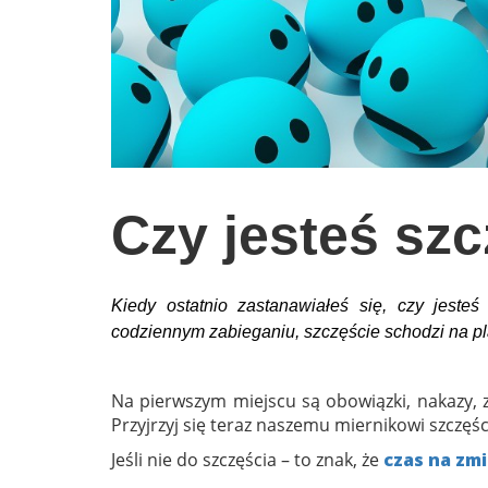
wychowanie dzieci
edukacja
zabawy dla dzieci
Odżywianie
Inspiracje
Czy jesteś sz
sposób na życie
podróże
zrób to sam
Kiedy ostatnio zastanawiałeś się, czy jest
codziennym zabieganiu, szczęście schodzi na p
EKO – Styl
kuchnia
Na pierwszym miejscu są obowiązki, nakazy, za
praca
Przyjrzyj się teraz naszemu miernikowi szczęś
galerie
Jeśli nie do szczęścia – to znak, że
czas na zm