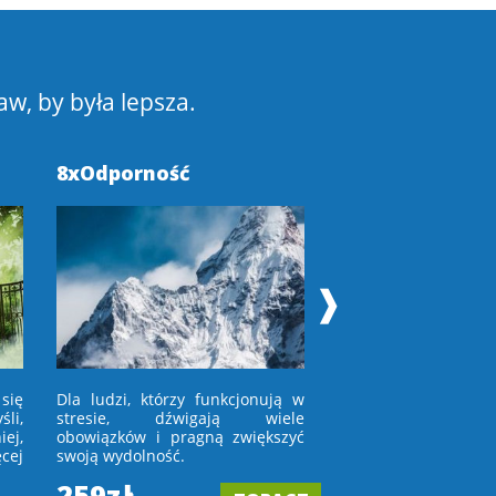
aw, by była lepsza.
8xOdporność
Pokochaj Swoje
❱
się
Dla ludzi, którzy funkcjonują w
Dla osób, które niec
li,
stresie, dźwigają wiele
w lustro lub wchod
ej,
obowiązków i pragną zwiększyć
porównują się z in
cej
swoją wydolność.
tych, którym
zaakceptować upływ 
259zł