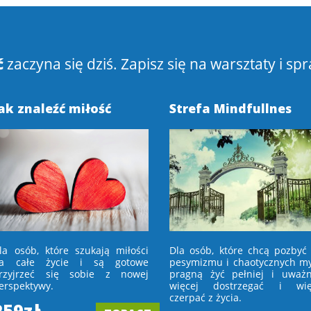
ć
zaczyna się dziś. Zapisz się na warsztaty i spr
ak znaleźć miłość
Strefa Mindfullnes
la osób, które szukają miłości
Dla osób, które chcą pozbyć 
a całe życie i są gotowe
pesymizmu i chaotycznych myś
rzyjrzeć się sobie z nowej
pragną żyć pełniej i uważni
erspektywy.
więcej dostrzegać i wię
czerpać z życia.
259zł