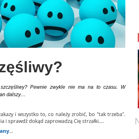
częśliwy?
eś szczęśliwy? Pewnie zwykle nie ma na to czasu. W
lan dalszy…
kazy i wszystko to, co należy zrobić, bo "tak trzeba".
N
cia i sprawdź dokąd zaprowadzą Cię strzałki….
iany
…