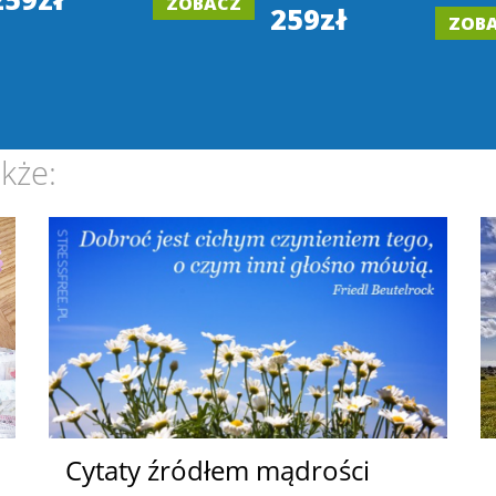
ZOBACZ
259zł
ZOB
kże:
Cytaty źródłem mądrości