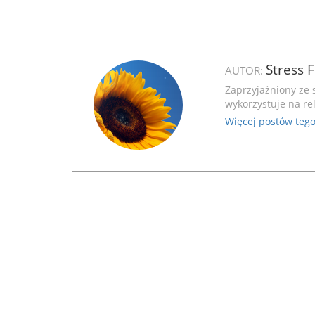
Stress 
AUTOR:
Zaprzyjaźniony ze 
wykorzystuje na rel
Więcej postów tego