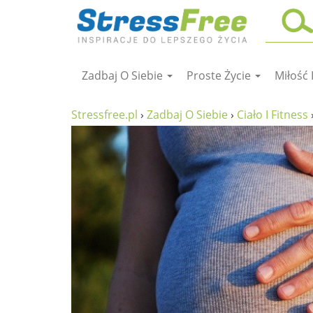
Zadbaj O Siebie
Proste Życie
Miłość 
Kursy online
zadbaj o siebie
Stressfree.pl
›
Zadbaj O Siebie
›
Ciało I Fitness
ciało i fitness
umysł
proste życie
relaks
filozofia życia
wolność od stresu
miłość i rodzina
w rodzinie