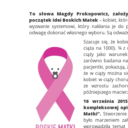
To słowa Magdy Prokopowicz, założyc
początek idei Boskich Matek
– kobiet, któ
wyzwanie systemowi, który nakłania je do p
odwagę dokonać własnego wyboru. Są odważne,
Szacuje się, że kobi
ciąża na 1000). ¾ z
ciąży jako warunek
zarówno badania nau
pacjentki, pokazują,
że w ciąży można się
kobiet w ciąży choru
ze wzrostu zacho
późniejszego macier
16 września 2015
kompleksowej opie
Matki”.
Stworzenie
było marzeniem zał
wprowadziła temat c