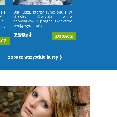
się
Dla ludzi, którzy funkcjonują w
Dla osób, które niec
li,
stresie, dźwigają wiele
w lustro lub wchod
ej,
obowiązków i pragną zwiększyć
porównują się z in
cej
swoją wydolność.
tych, którym
zaakceptować upływ 
259zł
ZOBACZ
199zł
ACZ
zobacz wszystkie kursy ❱