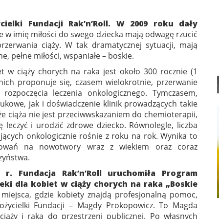
ielki Fundacji Rak’n’Roll. W 2009 roku dały
re w imię miłości do swego dziecka mają odwagę rzucić
rzerwania ciąży. W tak dramatycznej sytuacji, mają
 pełne miłości, wspaniałe – boskie.
et w ciąży chorych na raka jest około 300 rocznie (1
 nich proponuje się, czasem wielokrotnie, przerwanie
 rozpoczęcia leczenia onkologicznego. Tymczasem,
kowe, jak i doświadczenie klinik prowadzących takie
 że ciąża nie jest przeciwwskazaniem do chemioterapii,
 leczyć i urodzić zdrowe dziecko. Równolegle, liczba
jących onkologicznie rośnie z roku na rok. Wynika to
rowań na nowotwory wraz z wiekiem oraz coraz
zyństwa.
 r. Fundacja Rak’n’Roll uruchomiła Program
ki dla kobiet w ciąży chorych na raka „Boskie
 miejsca, gdzie kobiety znajdą profesjonalną pomoc,
ożycielki Fundacji – Magdy Prokopowicz. To Magda
iąży i raka do przestrzeni publicznej. Po własnych