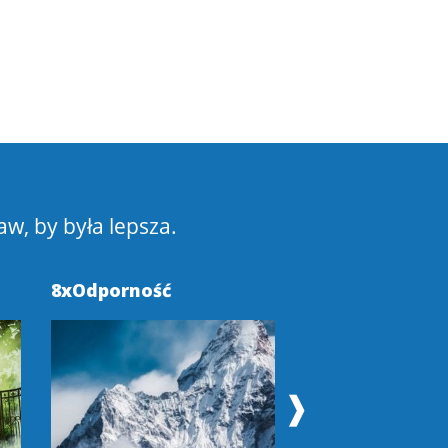
aw, by była lepsza.
8xOdporność
Pokochaj Swoje
❱