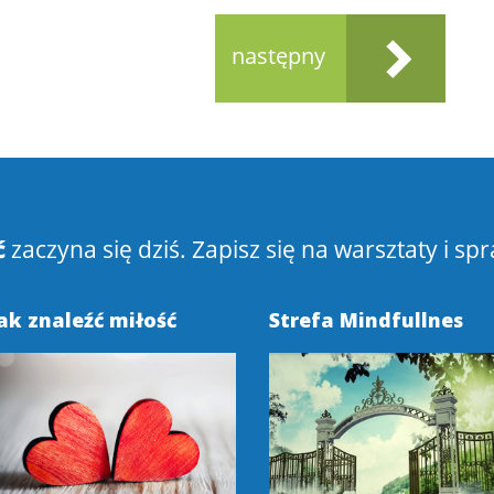
następny
ć
zaczyna się dziś. Zapisz się na warsztaty i spr
ak znaleźć miłość
Strefa Mindfullnes