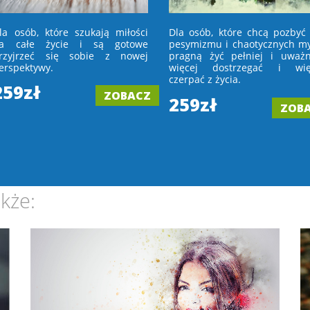
la osób, które szukają miłości
Dla osób, które chcą pozbyć 
a całe życie i są gotowe
pesymizmu i chaotycznych myś
rzyjrzeć się sobie z nowej
pragną żyć pełniej i uważni
erspektywy.
więcej dostrzegać i wię
czerpać z życia.
259zł
ZOBACZ
259zł
ZOB
kże: