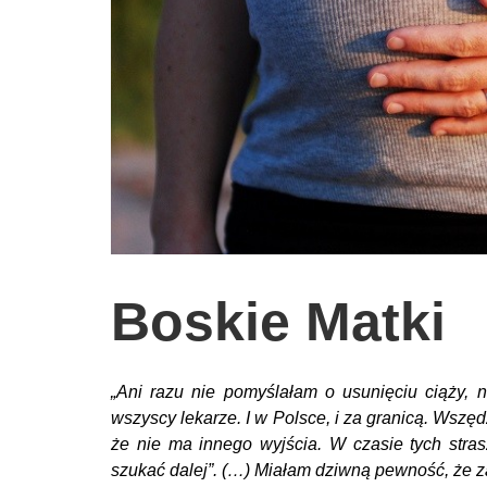
wychowanie dzieci
edukacja
zabawy dla dzieci
Odżywianie
Inspiracje
sposób na życie
podróże
zrób to sam
Boskie Matki
EKO – Styl
kuchnia
„Ani razu nie pomyślałam o usunięciu ciąży,
praca
wszyscy lekarze. I w Polsce, i za granicą. Wsz
że nie ma innego wyjścia. W czasie tych stra
galerie
szukać dalej”. (…) Miałam dziwną pewność, że za