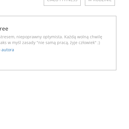
Free
stresem, niepoprawny optymista. Każdą wolną chwilę
aks w myśl zasady "nie samą pracą, żyje człowiek" ;)
 autora