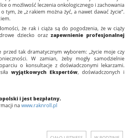
lce o możliwość leczenia onkologicznego i zachowania
 o tym, że „z rakiem można żyć, a nawet dawać życie”.
ciem.
omości, że rak i ciąża są do pogodzenia, że w ciąży
 zdrowe dziecko oraz
zapewnienie profesjonalnej
ane przed tak dramatycznym wyborem: „życie moje czy
konieczności. W zamian, żeby mogły samodzielnie
parciu o konsultacje z doświadczonymi lekarzami.
osiła
wyjątkowych Ekspertów
, doświadczonych i
olski i jest bezpłatny.
ormacji na
www.raknroll.pl
CIAŁO I FITNESS
W RODZINIE