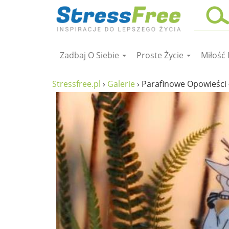
Zadbaj O Siebie
Proste Życie
Miłość 
Kursy online
zadbaj o siebie
Stressfree.pl
›
Galerie
›
Parafinowe Opowieści
ciało i fitness
umysł
proste życie
relaks
filozofia życia
wolność od stresu
miłość i rodzina
w rodzinie