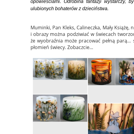
opowieściami. Odrobina fantazji wystarczy, b
ulubionych bohaterów z dzieciństwa.
Muminki, Pan Kleks, Calineczka, Mały Książę, 
i obrazy można podziwiać w świecach tworzon
że wyobraźnia może pracować pełną parą… s
płomień świecy. Zobaczcie…