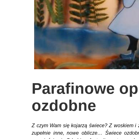
wychowanie dzieci
edukacja
zabawy dla dzieci
Odżywianie
Inspiracje
sposób na życie
podróże
Parafinowe op
zrób to sam
EKO – Styl
ozdobne
kuchnia
praca
Z czym Wam się kojarzą świece? Z woskiem i z
galerie
zupełnie inne, nowe oblicze… Świece ozdob