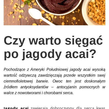
wychowanie dzieci
edukacja
zabawy dla dzieci
Odżywianie
Czy warto sięgać
Inspiracje
po jagody acai?
sposób na życie
podróże
zrób to sam
Pochodzące z Ameryki Południowej jagody acai wysoką
EKO – Styl
wartość odżywczą zawdzięczają przede wszystkim swej
ciemnofioletowej barwie. Owoc ten jest doskonałym
kuchnia
źródłem antyoksydantów – antocyjanin pomocnych w
praca
walce z nowotworami i chorobami serca.
galerie
Jagody acai
zawierają dobroczynny dla serca kwas