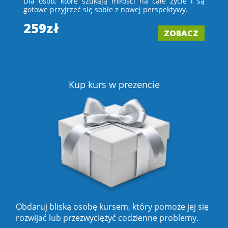
 i
Dla osób, które szukają miłości na całe życie i są
D
e –
gotowe przyjrzeć się sobie z nowej perspektywy.
ch
wi
259zł
ZOBACZ
2
Z
Kup kurs w prezencie
Obdaruj bliską osobę kursem, który pomoże jej się
rozwijać lub przezwyciężyć codzienne problemy.