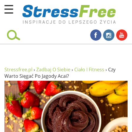
☰
Kursy online
zadbaj o siebie
ciało i fitness
umysł
Stressfree.pl
›
Zadbaj O Siebie
›
Ciało I Fitness
›
Czy
Warto Sięgać Po Jagody Acai?
proste życie
relaks
filozofia życia
wolność od stresu
miłość i rodzina
w rodzinie