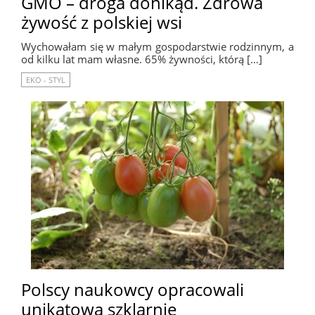
GMO – droga donikąd. Zdrowa
żywość z polskiej wsi
Wychowałam się w małym gospodarstwie rodzinnym, a
od kilku lat mam własne. 65% żywności, którą […]
EKO - STYL
Polscy naukowcy opracowali
unikatową szklarnię