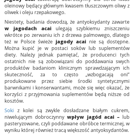
oleinowy będący głównym kwasem tłuszczowym oliwy z
oliwek i oleju rzepakowego.
Niestety, badania dowodzą, że antyoksydanty zawarte
w jagodach acai
ulegają szybkiemu zniszczeniu
wkrótce po zerwaniu ich z drzewa palmowego, dlatego
też w Polsce świeże
jagody acai
nie są dostępne.
Można kupić je w postaci soków lub suplementów
diety. Należy jednak pamiętać, że producenci tych
ostatnich nie są zobowiązani do poddawania swych
produktów badaniom klinicznym sprawdzającym ich
skuteczność, za to często „wzbogacają oni”
produkowane przez siebie środki syntetycznymi
barwnikami i konserwantami, może się więc okazać, że
korzyści z przyjmowania suplementów będą niższe od
kosztów.
Soki
z kolei są zwykle dosładzane białym cukrem,
niwelującym dobroczynny
wpływ jagód acai –
lub
pasteryzowane, czyli poddawane obróbce termicznej, w
wyniku której również tracą większość antyoksydantów.