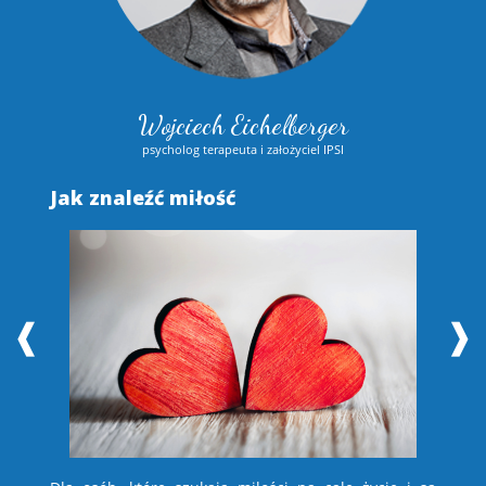
Wojciech Eichelberger
psycholog terapeuta i założyciel IPSI
Jak znaleźć miłość
S
❰
❱