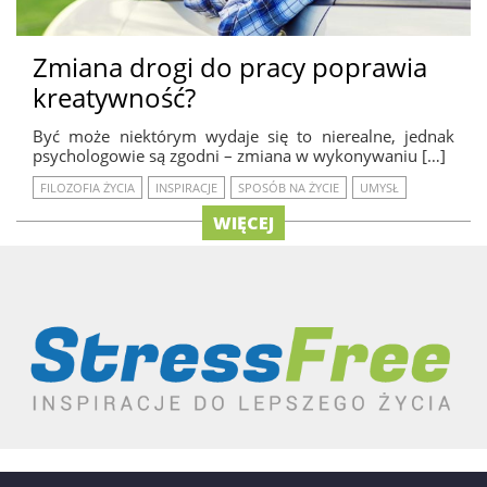
Zmiana drogi do pracy poprawia
kreatywność?
Być może niektórym wydaje się to nierealne, jednak
psychologowie są zgodni – zmiana w wykonywaniu […]
FILOZOFIA ŻYCIA
INSPIRACJE
SPOSÓB NA ŻYCIE
UMYSŁ
WIĘCEJ
REKLAMA
AUTORZY
O NAS / KONTAKT