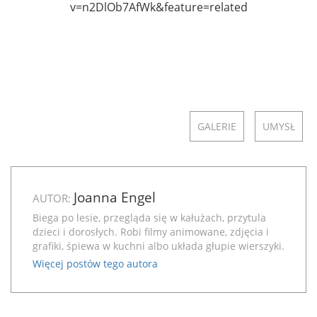
v=n2DlOb7AfWk&feature=related
GALERIE
UMYSŁ
Joanna Engel
AUTOR:
Biega po lesie, przegląda się w kałużach, przytula
dzieci i dorosłych. Robi filmy animowane, zdjęcia i
grafiki, śpiewa w kuchni albo układa głupie wierszyki.
Więcej postów tego autora