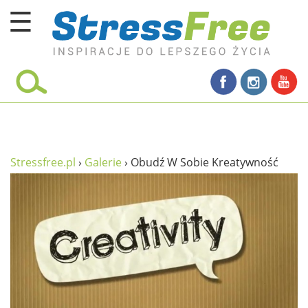
☰
Kursy online
zadbaj o siebie
ciało i fitness
umysł
Stressfree.pl
›
Galerie
›
Obudź W Sobie Kreatywność
proste życie
relaks
filozofia życia
wolność od stresu
miłość i rodzina
w rodzinie