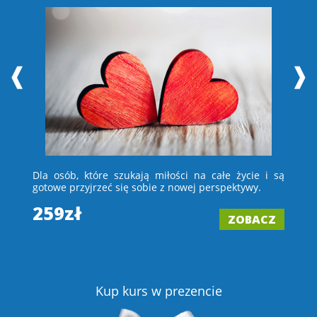
❰
❱
 i
Dla osób, które szukają miłości na całe życie i są
D
e –
gotowe przyjrzeć się sobie z nowej perspektywy.
ch
wi
259zł
ZOBACZ
2
Z
Kup kurs w prezencie