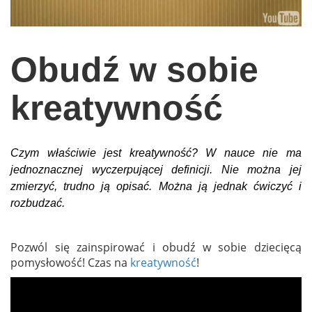
wychowanie dzieci
edukacja
Obudź w sobie
zabawy dla dzieci
Odżywianie
kreatywność
Inspiracje
sposób na życie
Czym właściwie jest kreatywność? W nauce nie ma
podróże
jednoznacznej wyczerpującej definicji. Nie można jej
zmierzyć, trudno ją opisać. Można ją jednak ćwiczyć i
zrób to sam
rozbudzać.
EKO – Styl
kuchnia
Pozwól się zainspirować i obudź w sobie dziecięcą
pomysłowość! Czas na
kreatywność
!
praca
galerie