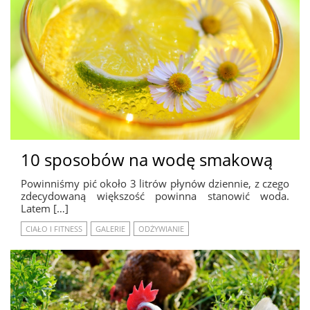
10 sposobów na wodę smakową
Powinniśmy pić około 3 litrów płynów dziennie, z czego
zdecydowaną większość powinna stanowić woda.
Latem […]
CIAŁO I FITNESS
GALERIE
ODŻYWIANIE