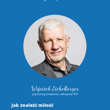
Wojciech Eichelberger
psycholog terapeuta i założyciel IPSI
Jak znaleźć miłość
S