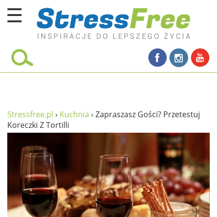
☰
Kursy online
zadbaj o siebie
ciało i fitness
umysł
Stressfree.pl
›
Kuchnia
›
Zapraszasz Gości? Przetestuj
Koreczki Z Tortilli
proste życie
relaks
filozofia życia
wolność od stresu
miłość i rodzina
w rodzinie