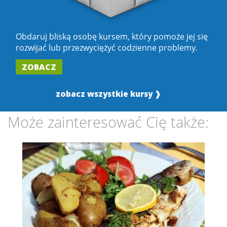
Obdaruj bliską osobę kursem, który pomoże jej się
rozwijać lub przezwyciężyć codzienne problemy.
ZOBACZ
zobacz wszystkie kursy ❱
Może zainteresować Cię także: