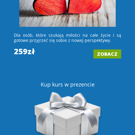
 i
Dla osób, które szukają miłości na całe życie i są
D
e –
gotowe przyjrzeć się sobie z nowej perspektywy.
ch
wi
259zł
ZOBACZ
2
Z
Kup kurs w prezencie