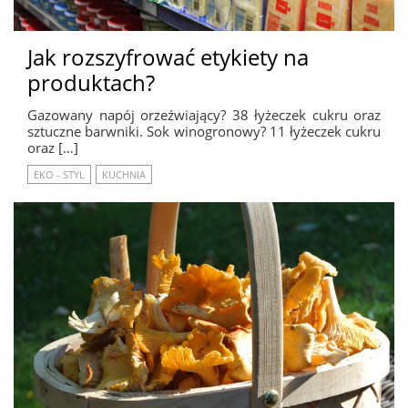
Jak rozszyfrować etykiety na
produktach?
Gazowany napój orzeźwiający? 38 łyżeczek cukru oraz
sztuczne barwniki. Sok winogronowy? 11 łyżeczek cukru
oraz […]
EKO - STYL
KUCHNIA