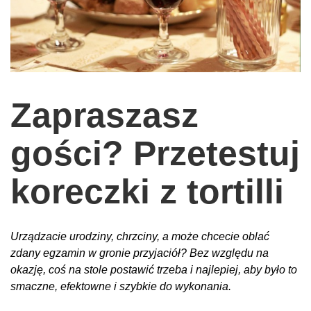
wychowanie dzieci
edukacja
zabawy dla dzieci
Odżywianie
Zapraszasz
Inspiracje
sposób na życie
gości? Przetestuj
podróże
koreczki z tortilli
zrób to sam
EKO – Styl
Urządzacie urodziny, chrzciny, a może chcecie oblać
kuchnia
zdany egzamin w gronie przyjaciół? Bez względu na
praca
okazję, coś na stole postawić trzeba i najlepiej, aby było to
galerie
smaczne, efektowne i szybkie do wykonania.